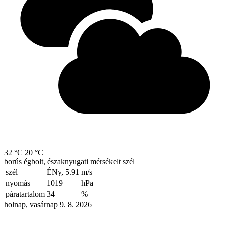
32 °C
20 °C
borús égbolt, északnyugati mérsékelt szél
szél
ÉNy, 5.91
m/s
nyomás
1019
hPa
páratartalom
34
%
holnap, vasárnap 9. 8. 2026