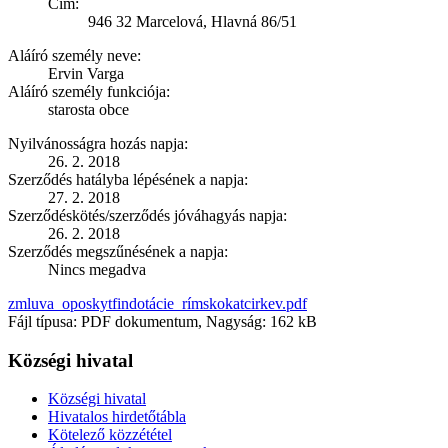
Cím:
946 32 Marcelová, Hlavná 86/51
Aláíró személy neve:
Ervin Varga
Aláíró személy funkciója:
starosta obce
Nyilvánosságra hozás napja:
26. 2. 2018
Szerződés hatályba lépésének a napja:
27. 2. 2018
Szerződéskötés/szerződés jóváhagyás napja:
26. 2. 2018
Szerződés megszűnésének a napja:
Nincs megadva
zmluva_oposkytfindotácie_rímskokatcirkev.pdf
Fájl típusa: PDF dokumentum, Nagyság: 162 kB
Községi hivatal
Községi hivatal
Hivatalos hirdetőtábla
Kötelező közzététel