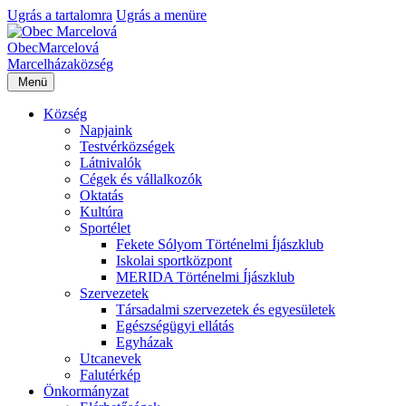
Ugrás a tartalomra
Ugrás a menüre
Obec
Marcelová
Marcelháza
község
Menü
Község
Napjaink
Testvérközségek
Látnivalók
Cégek és vállalkozók
Oktatás
Kultúra
Sportélet
Fekete Sólyom Történelmi Íjászklub
Iskolai sportközpont
MERIDA Történelmi Íjászklub
Szervezetek
Társadalmi szervezetek és egyesületek
Egészségügyi ellátás
Egyházak
Utcanevek
Falutérkép
Önkormányzat