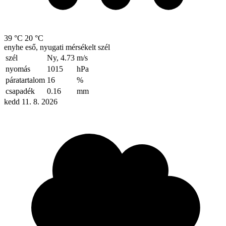
39 °C
20 °C
enyhe eső, nyugati mérsékelt szél
szél
Ny, 4.73
m/s
nyomás
1015
hPa
páratartalom
16
%
csapadék
0.16
mm
kedd 11. 8. 2026