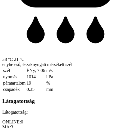
38 °C
21 °C
enyhe eső, északnyugati mérsékelt szél
szél
ÉNy, 7.06
m/s
nyomás
1014
hPa
páratartalom
19
%
csapadék
0.35
mm
Látogatottság
Látogatottság:
ONLINE:
0
MA:
3