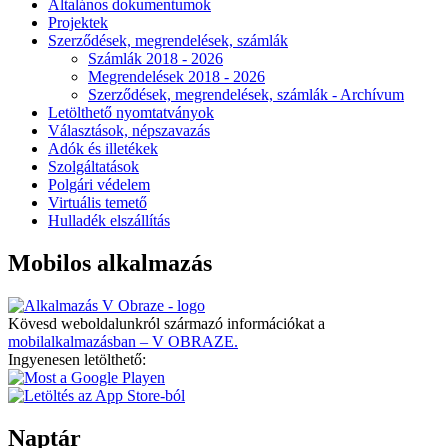
Általános dokumentumok
Projektek
Szerződések, megrendelések, számlák
Számlák 2018 - 2026
Megrendelések 2018 - 2026
Szerződések, megrendelések, számlák - Archívum
Letölthető nyomtatványok
Választások, népszavazás
Adók és illetékek
Szolgáltatások
Polgári védelem
Virtuális temető
Hulladék elszállítás
Mobilos alkalmazás
Kövesd weboldalunkról származó információkat a
mobilalkalmazásban – V OBRAZE.
Ingyenesen letölthető:
Naptár