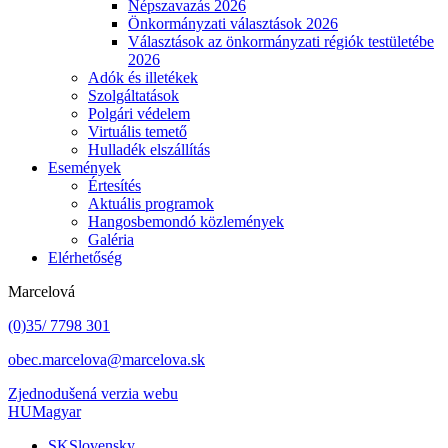
Népszavazás 2026
Önkormányzati választások 2026
Választások az önkormányzati régiók testületébe
2026
Adók és illetékek
Szolgáltatások
Polgári védelem
Virtuális temető
Hulladék elszállítás
Események
Értesítés
Aktuális programok
Hangosbemondó közlemények
Galéria
Elérhetőség
Marcelová
(0)35/ 7798 301
obec.marcelova@marcelova.sk
Zjednodušená verzia webu
HU
Magyar
SK
Slovensky