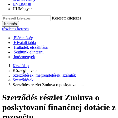
EN
English
HU
Magyar
Keresett kifejezés
Keresés
részletes keresés
Elérhetőség
Hivatali tábla
Hulladék elszállítása
Segítünk elintézni
Intézmények
Kezdőlap
Községi hivatal
Szerződések, megrendelések, számlák
Szerződések
Szerződés részlet Zmluva o poskytovaní ...
Szerződés részlet Zmluva o
poskytovaní finančnej dotácie z
rozpočtu