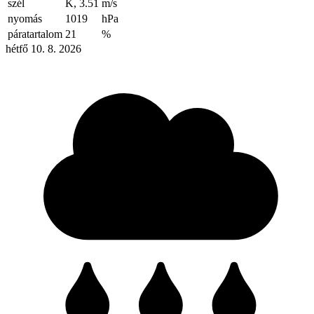
szél
K, 3.51
m/s
nyomás
1019
hPa
páratartalom
21
%
hétfő 10. 8. 2026