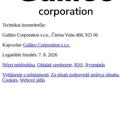
Technikai üzemeltetője:
Galileo Corporation s.r.o., Čierna Voda 468, 925 06
Kapcsolat:
Galileo Corporation s.r.o.
Legutóbbi frissítés: 7. 8. 2026
Nézet módosítása
,
Oldalak szerkezete
,
RSS
,
Nyomtatás
Vyhlásenie o prístupnosti
,
Za obsah zodpovedá správca obsahu
,
Cookies
,
Webové sídlo