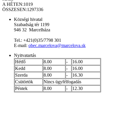
A HÉTEN:
1019
ÖSSZESEN:
1297336
Községi hivatal
Szabadság tér 1199
946 32 Marcelháza
Tel.: +421(0)35/7798 301
E-mail:
obec.marcelova@marcelova.sk
Nyitvatartás
Hétfő
8.00
-
16.00
Kedd
8.00
-
16.00
Szerda
8.00
-
16.30
Csütörtök
Nincs ügyfélfogadás
Péntek
8.00
-
12.30