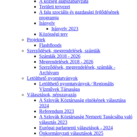
A község alapszabályzata
Területi tervezet
A falu szociális és gazdasági fejlődésének
programja
Irányelv
Irányelv 2023
Közösségi terv
Projektek
Flashfloods
Szerződések, megrendelések, számlák
Számlák 2018 - 2026
Megrendelések 2018 - 2026
Szerződések, megrendelések, számlák -
Archívum
Letölthető nyomtatványok
Letölthető nyomtatványok ⁄ Regionális
Vízművek Társasága
Választások, népszavazás
A Szlovák Köztársaság elnökének választása
2024
Referendum 2023
A Szlovák Köztársaság Nemzeti Tanácsába való
választás 2023
Európai parlamenti választások - 2024
Önkormányzati választások 2025