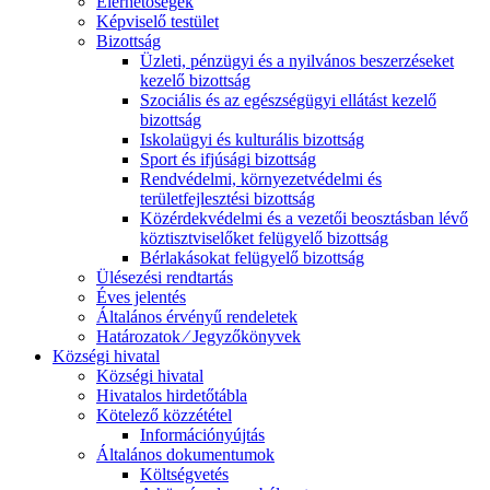
Elérhetőségek
Képviselő testület
Bizottság
Üzleti, pénzügyi és a nyilvános beszerzéseket
kezelő bizottság
Szociális és az egészségügyi ellátást kezelő
bizottság
Iskolaügyi és kulturális bizottság
Sport és ifjúsági bizottság
Rendvédelmi, környezetvédelmi és
területfejlesztési bizottság
Közérdekvédelmi és a vezetői beosztásban lévő
köztisztviselőket felügyelő bizottság
Bérlakásokat felügyelő bizottság
Ülésezési rendtartás
Éves jelentés
Általános érvényű rendeletek
Határozatok ⁄ Jegyzőkönyvek
Községi hivatal
Községi hivatal
Hivatalos hirdetőtábla
Kötelező közzététel
Információnyújtás
Általános dokumentumok
Költségvetés