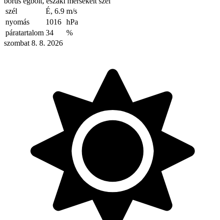
borús égbolt, északi mérsékelt szél
szél
É, 6.9
m/s
nyomás
1016
hPa
páratartalom
34
%
szombat 8. 8. 2026