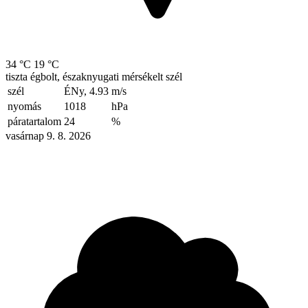
34 °C
19 °C
tiszta égbolt, északnyugati mérsékelt szél
szél
ÉNy, 4.93
m/s
nyomás
1018
hPa
páratartalom
24
%
vasárnap 9. 8. 2026