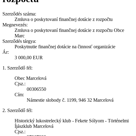
Szerződés száma:
Zmluva o poskytovaní finančnej dotácie z rozpočtu
Megnevezés:
Zmluva o poskytovaní finančnej dotácie z rozpočtu Obce
Marc
Szerződés tárgya:
Poskytnutie finančnej dotácie na činnosť organizácie
Ár:
3 000,00 EUR
1. Szerződő fél:
Obec Marcelová
Cjsz.:
00306550
Cím:
Námestie slobody č. 1199, 946 32 Marcelová
2. Szerződő fél:
Historický lukostrelecký klub - Fekete Sólyom - Történelmi
Íjászklub Marcelová
Cjsz.: