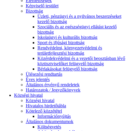
Elérhetőségek
Képviselő testület
Bizottság
Üzleti, pénzügyi és a nyilvános beszerzéseket
kezelő bizottság
Szociális és az egészségügyi ellátást kezelő
bizottság
Iskolaügyi és kulturális bizottság
Sport és ifjúsági bizottság
Rendvédelmi, környezetvédelmi és
területfejlesztési bizottság
Közérdekvédelmi és a vezetői beosztásban lévő
köztisztviselőket felügyelő bizottság
Bérlakásokat felügyelő bizottság
Ülésezési rendtartás
Éves jelentés
Általános érvényű rendeletek
Határozatok ⁄ Jegyzőkönyvek
Községi hivatal
Községi hivatal
Hivatalos hirdetőtábla
Kötelező közzététel
Információnyújtás
Általános dokumentumok
Költségvetés