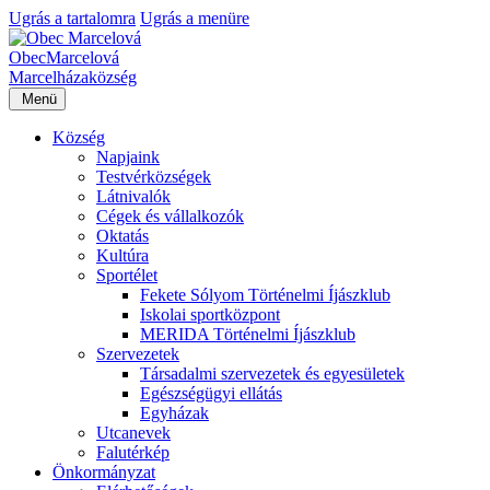
Ugrás a tartalomra
Ugrás a menüre
Obec
Marcelová
Marcelháza
község
Menü
Község
Napjaink
Testvérközségek
Látnivalók
Cégek és vállalkozók
Oktatás
Kultúra
Sportélet
Fekete Sólyom Történelmi Íjászklub
Iskolai sportközpont
MERIDA Történelmi Íjászklub
Szervezetek
Társadalmi szervezetek és egyesületek
Egészségügyi ellátás
Egyházak
Utcanevek
Falutérkép
Önkormányzat