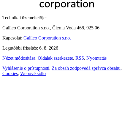
Technikai üzemeltetője:
Galileo Corporation s.r.o., Čierna Voda 468, 925 06
Kapcsolat:
Galileo Corporation s.r.o.
Legutóbbi frissítés: 6. 8. 2026
Nézet módosítása
,
Oldalak szerkezete
,
RSS
,
Nyomtatás
Vyhlásenie o prístupnosti
,
Za obsah zodpovedá správca obsahu
,
Cookies
,
Webové sídlo