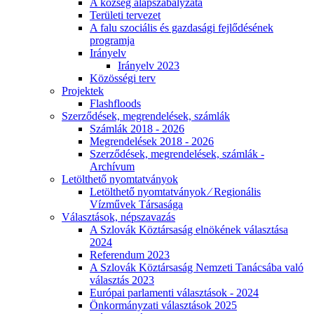
A község alapszabályzata
Területi tervezet
A falu szociális és gazdasági fejlődésének
programja
Irányelv
Irányelv 2023
Közösségi terv
Projektek
Flashfloods
Szerződések, megrendelések, számlák
Számlák 2018 - 2026
Megrendelések 2018 - 2026
Szerződések, megrendelések, számlák -
Archívum
Letölthető nyomtatványok
Letölthető nyomtatványok ⁄ Regionális
Vízművek Társasága
Választások, népszavazás
A Szlovák Köztársaság elnökének választása
2024
Referendum 2023
A Szlovák Köztársaság Nemzeti Tanácsába való
választás 2023
Európai parlamenti választások - 2024
Önkormányzati választások 2025