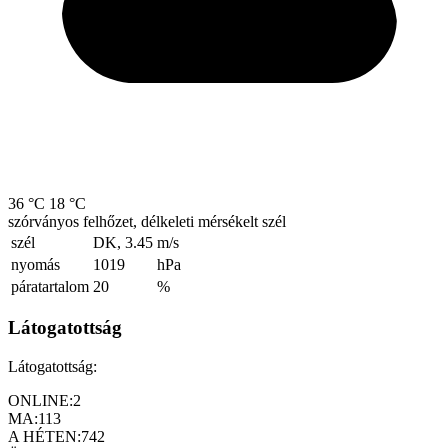
36 °C
18 °C
szórványos felhőzet, délkeleti mérsékelt szél
szél
DK, 3.45
m/s
nyomás
1019
hPa
páratartalom
20
%
Látogatottság
Látogatottság:
ONLINE:
2
MA:
113
A HÉTEN:
742