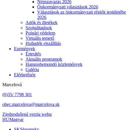
Népszavazás 2026
Önkormányzati választások 2026
Választások az önkormányzati régiók testületébe
2026
Adók és illetékek
Szolgáltatások
Polgári védelem
Virtuális temető
Hulladék elszállítás
Események
Értesítés
Aktuális programok
Hangosbemondó közlemények
Galéria
Elérhetőség
Marcelová
(0)35/ 7798 301
obec.marcelova@marcelova.sk
Zjednodušená verzia webu
HU
Magyar
SK
Slovensky