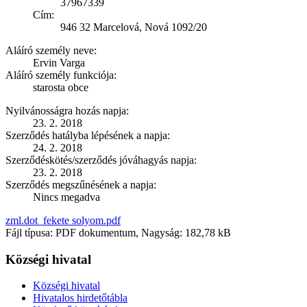
37967339
Cím:
946 32 Marcelová, Nová 1092/20
Aláíró személy neve:
Ervin Varga
Aláíró személy funkciója:
starosta obce
Nyilvánosságra hozás napja:
23. 2. 2018
Szerződés hatályba lépésének a napja:
24. 2. 2018
Szerződéskötés/szerződés jóváhagyás napja:
23. 2. 2018
Szerződés megszűnésének a napja:
Nincs megadva
zml.dot_fekete solyom.pdf
Fájl típusa: PDF dokumentum, Nagyság: 182,78 kB
Községi hivatal
Községi hivatal
Hivatalos hirdetőtábla