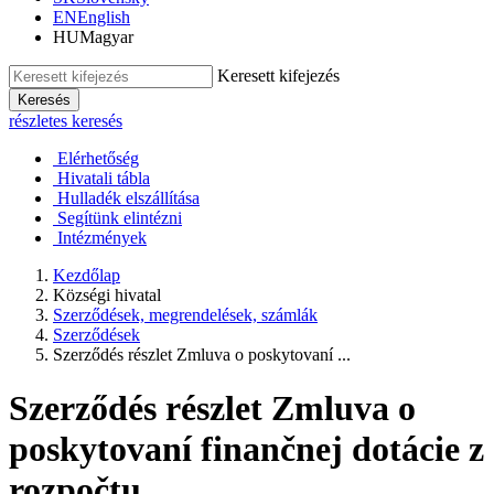
EN
English
HU
Magyar
Keresett kifejezés
Keresés
részletes keresés
Elérhetőség
Hivatali tábla
Hulladék elszállítása
Segítünk elintézni
Intézmények
Kezdőlap
Községi hivatal
Szerződések, megrendelések, számlák
Szerződések
Szerződés részlet Zmluva o poskytovaní ...
Szerződés részlet Zmluva o
poskytovaní finančnej dotácie z
rozpočtu