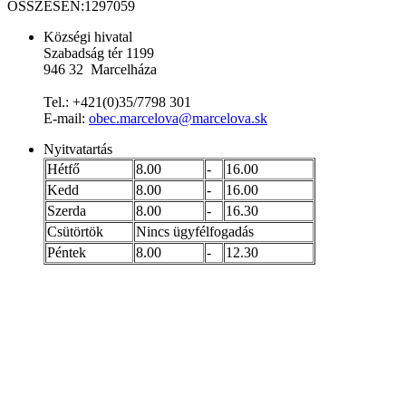
ÖSSZESEN:
1297059
Községi hivatal
Szabadság tér 1199
946 32 Marcelháza
Tel.: +421(0)35/7798 301
E-mail:
obec.marcelova@marcelova.sk
Nyitvatartás
Hétfő
8.00
-
16.00
Kedd
8.00
-
16.00
Szerda
8.00
-
16.30
Csütörtök
Nincs ügyfélfogadás
Péntek
8.00
-
12.30