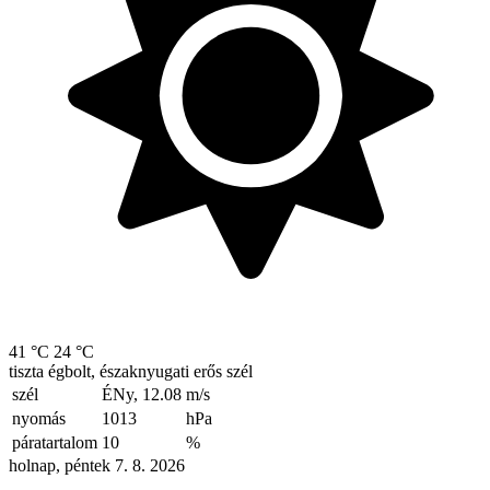
41 °C
24 °C
tiszta égbolt, északnyugati erős szél
szél
ÉNy, 12.08
m/s
nyomás
1013
hPa
páratartalom
10
%
holnap, péntek 7. 8. 2026