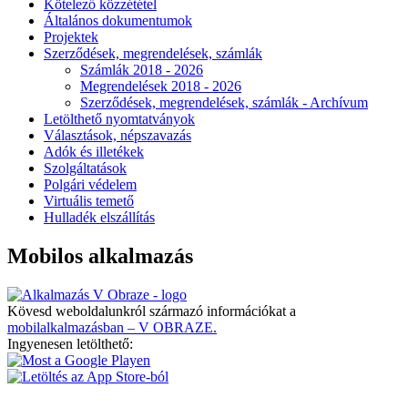
Kötelező közzététel
Általános dokumentumok
Projektek
Szerződések, megrendelések, számlák
Számlák 2018 - 2026
Megrendelések 2018 - 2026
Szerződések, megrendelések, számlák - Archívum
Letölthető nyomtatványok
Választások, népszavazás
Adók és illetékek
Szolgáltatások
Polgári védelem
Virtuális temető
Hulladék elszállítás
Mobilos alkalmazás
Kövesd weboldalunkról származó információkat a
mobilalkalmazásban – V OBRAZE.
Ingyenesen letölthető: