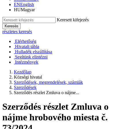
EN
English
HU
Magyar
Keresett kifejezés
Keresés
részletes keresés
Elérhetőség
Hivatali tábla
Hulladék elszállítása
Segítünk elintézni
Intézmények
Kezdőlap
Községi hivatal
Szerződések, megrendelések, számlák
Szerződések
Szerződés részlet Zmluva o nájme...
Szerződés részlet Zmluva o
nájme hrobového miesta č.
73/2024