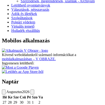
Szerződések, megrendelések, számlák - Archívum
Letölthető nyomtatványok
Választások, népszavazás
Adók és illetékek
Szolgáltatások
Polgári védelem
Virtuális temető
Hulladék elszállítás
Mobilos alkalmazás
Kövesd weboldalunkról származó információkat a
mobilalkalmazásban – V OBRAZE.
Ingyenesen letölthető:
Naptár
Augusztus
2026
Hé
Ke
Sze
Csü
Pé
Szo
Va
27
28
29
30
31
1
2