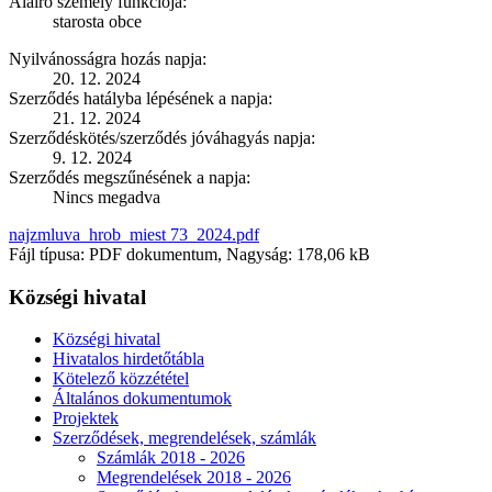
Aláíró személy funkciója:
starosta obce
Nyilvánosságra hozás napja:
20. 12. 2024
Szerződés hatályba lépésének a napja:
21. 12. 2024
Szerződéskötés/szerződés jóváhagyás napja:
9. 12. 2024
Szerződés megszűnésének a napja:
Nincs megadva
najzmluva_hrob_miest 73_2024.pdf
Fájl típusa: PDF dokumentum, Nagyság: 178,06 kB
Községi hivatal
Községi hivatal
Hivatalos hirdetőtábla
Kötelező közzététel
Általános dokumentumok
Projektek
Szerződések, megrendelések, számlák
Számlák 2018 - 2026
Megrendelések 2018 - 2026