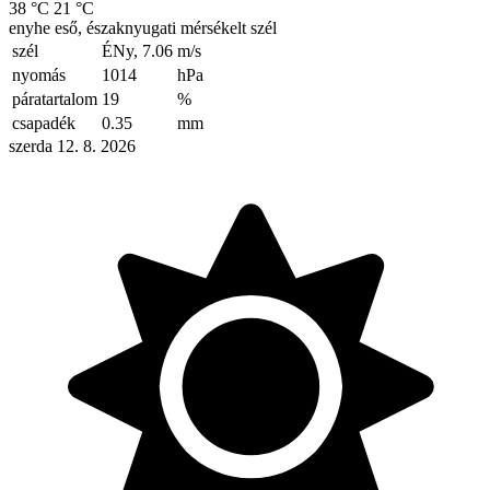
38 °C
21 °C
enyhe eső, északnyugati mérsékelt szél
szél
ÉNy, 7.06
m/s
nyomás
1014
hPa
páratartalom
19
%
csapadék
0.35
mm
szerda 12. 8. 2026