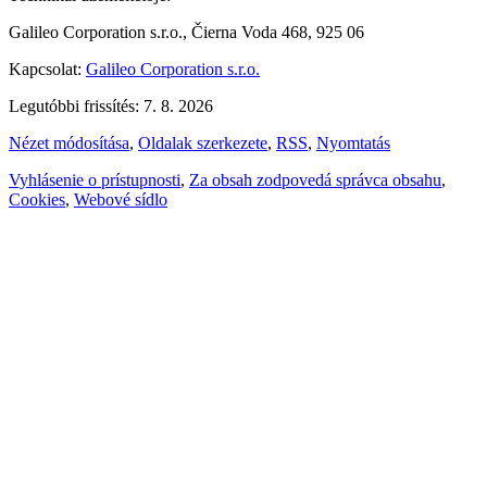
Galileo Corporation s.r.o., Čierna Voda 468, 925 06
Kapcsolat:
Galileo Corporation s.r.o.
Legutóbbi frissítés: 7. 8. 2026
Nézet módosítása
,
Oldalak szerkezete
,
RSS
,
Nyomtatás
Vyhlásenie o prístupnosti
,
Za obsah zodpovedá správca obsahu
,
Cookies
,
Webové sídlo