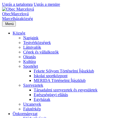
Ugrás a tartalomra
Ugrás a menüre
Obec
Marcelová
Marcelháza
község
Menü
Község
Napjaink
Testvérközségek
Látnivalók
Cégek és vállalkozók
Oktatás
Kultúra
Sportélet
Fekete Sólyom Történelmi Íjászklub
Iskolai sportközpont
MERIDA Történelmi Íjászklub
Szervezetek
Társadalmi szervezetek és egyesületek
Egészségügyi ellátás
Egyházak
Utcanevek
Falutérkép
Önkormányzat