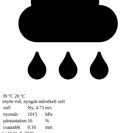
39 °C
20 °C
enyhe eső, nyugati mérsékelt szél
szél
Ny, 4.73
m/s
nyomás
1015
hPa
páratartalom
16
%
csapadék
0.16
mm