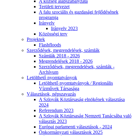
A község alapszabályzata
Területi tervezet
A falu szociális és gazdasági fejlődésének
programja
Irányelv
Irányelv 2023
Közösségi terv
Projektek
Flashfloods
Szerződések, megrendelések, számlák
Számlák 2018 - 2026
Megrendelések 2018 - 2026
Szerződések, megrendelések, számlák -
Archívum
Letölthető nyomtatványok
Letölthető nyomtatványok ⁄ Regionális
Vízművek Társasága
Választások, népszavazás
A Szlovák Köztársaság elnökének választása
2024
Referendum 2023
A Szlovák Köztársaság Nemzeti Tanácsába való
választás 2023
Európai parlamenti választások - 2024
Önkormányzati választások 2025