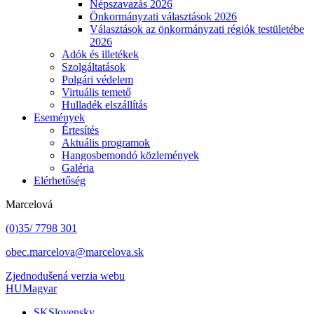
Népszavazás 2026
Önkormányzati választások 2026
Választások az önkormányzati régiók testületébe
2026
Adók és illetékek
Szolgáltatások
Polgári védelem
Virtuális temető
Hulladék elszállítás
Események
Értesítés
Aktuális programok
Hangosbemondó közlemények
Galéria
Elérhetőség
Marcelová
(0)35/ 7798 301
obec.marcelova@marcelova.sk
Zjednodušená verzia webu
HU
Magyar
SK
Slovensky