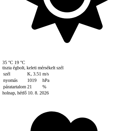
35 °C
19 °C
tiszta égbolt, keleti mérsékelt szél
szél
K, 3.51
m/s
nyomás
1019
hPa
páratartalom
21
%
holnap, hétfő 10. 8. 2026