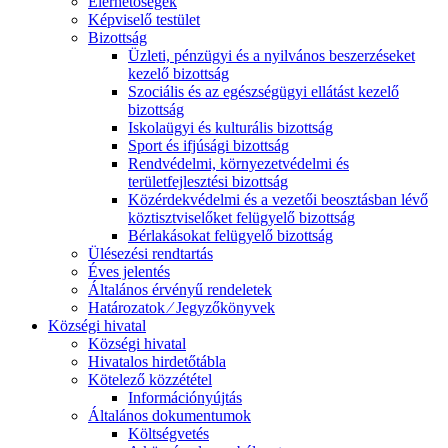
Elérhetőségek
Képviselő testület
Bizottság
Üzleti, pénzügyi és a nyilvános beszerzéseket
kezelő bizottság
Szociális és az egészségügyi ellátást kezelő
bizottság
Iskolaügyi és kulturális bizottság
Sport és ifjúsági bizottság
Rendvédelmi, környezetvédelmi és
területfejlesztési bizottság
Közérdekvédelmi és a vezetői beosztásban lévő
köztisztviselőket felügyelő bizottság
Bérlakásokat felügyelő bizottság
Ülésezési rendtartás
Éves jelentés
Általános érvényű rendeletek
Határozatok ⁄ Jegyzőkönyvek
Községi hivatal
Községi hivatal
Hivatalos hirdetőtábla
Kötelező közzététel
Információnyújtás
Általános dokumentumok
Költségvetés