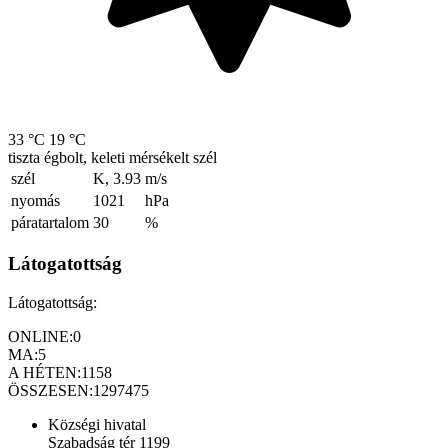
33 °C
19 °C
tiszta égbolt, keleti mérsékelt szél
szél
K, 3.93
m/s
nyomás
1021
hPa
páratartalom
30
%
Látogatottság
Látogatottság:
ONLINE:
0
MA:
5
A HÉTEN:
1158
ÖSSZESEN:
1297475
Községi hivatal
Szabadság tér 1199