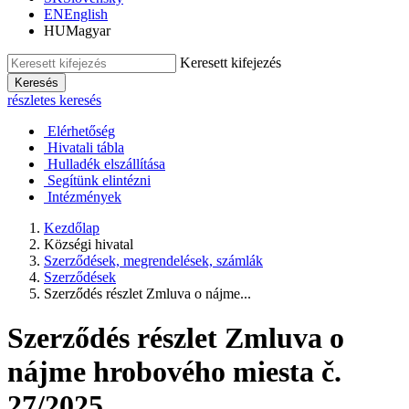
EN
English
HU
Magyar
Keresett kifejezés
Keresés
részletes keresés
Elérhetőség
Hivatali tábla
Hulladék elszállítása
Segítünk elintézni
Intézmények
Kezdőlap
Községi hivatal
Szerződések, megrendelések, számlák
Szerződések
Szerződés részlet Zmluva o nájme...
Szerződés részlet Zmluva o
nájme hrobového miesta č.
27/2025