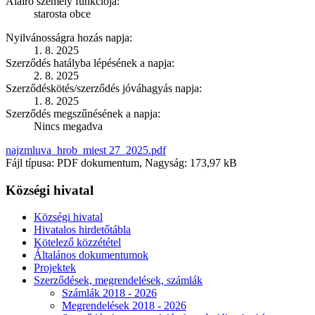
Aláíró személy funkciója:
starosta obce
Nyilvánosságra hozás napja:
1. 8. 2025
Szerződés hatályba lépésének a napja:
2. 8. 2025
Szerződéskötés/szerződés jóváhagyás napja:
1. 8. 2025
Szerződés megszűnésének a napja:
Nincs megadva
najzmluva_hrob_miest 27_2025.pdf
Fájl típusa: PDF dokumentum, Nagyság: 173,97 kB
Községi hivatal
Községi hivatal
Hivatalos hirdetőtábla
Kötelező közzététel
Általános dokumentumok
Projektek
Szerződések, megrendelések, számlák
Számlák 2018 - 2026
Megrendelések 2018 - 2026