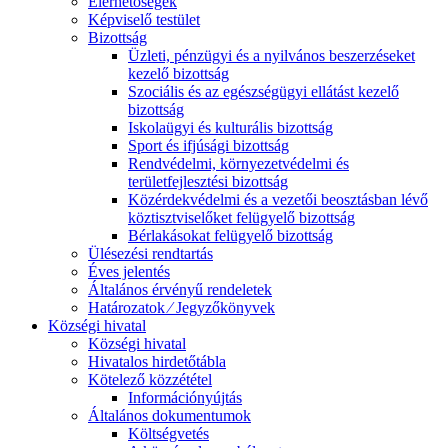
Elérhetőségek
Képviselő testület
Bizottság
Üzleti, pénzügyi és a nyilvános beszerzéseket
kezelő bizottság
Szociális és az egészségügyi ellátást kezelő
bizottság
Iskolaügyi és kulturális bizottság
Sport és ifjúsági bizottság
Rendvédelmi, környezetvédelmi és
területfejlesztési bizottság
Közérdekvédelmi és a vezetői beosztásban lévő
köztisztviselőket felügyelő bizottság
Bérlakásokat felügyelő bizottság
Ülésezési rendtartás
Éves jelentés
Általános érvényű rendeletek
Határozatok ⁄ Jegyzőkönyvek
Községi hivatal
Községi hivatal
Hivatalos hirdetőtábla
Kötelező közzététel
Információnyújtás
Általános dokumentumok
Költségvetés