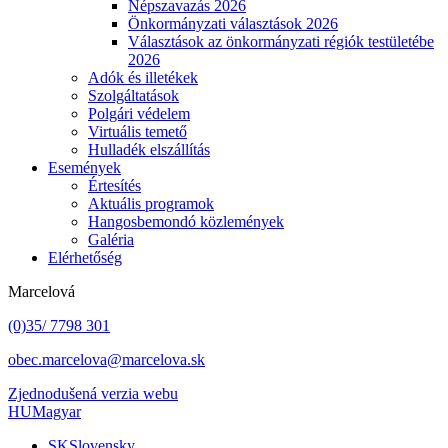
Népszavazás 2026
Önkormányzati választások 2026
Választások az önkormányzati régiók testületébe
2026
Adók és illetékek
Szolgáltatások
Polgári védelem
Virtuális temető
Hulladék elszállítás
Események
Értesítés
Aktuális programok
Hangosbemondó közlemények
Galéria
Elérhetőség
Marcelová
(0)35/ 7798 301
obec.marcelova@marcelova.sk
Zjednodušená verzia webu
HU
Magyar
SK
Slovensky