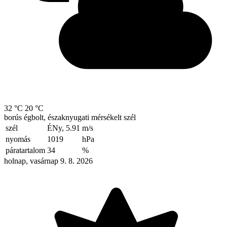
32 °C
20 °C
borús égbolt, északnyugati mérsékelt szél
szél
ÉNy, 5.91
m/s
nyomás
1019
hPa
páratartalom
34
%
holnap, vasárnap 9. 8. 2026