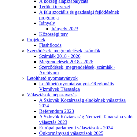
A község alapszabályzata
Területi tervezet
A falu szociális és gazdasági fejlődésének
programja
Irányelv
Irányelv 2023
Közösségi terv
Projektek
Flashfloods
Szerződések, megrendelések, számlák
Számlák 2018 - 2026
Megrendelések 2018 - 2026
Szerződések, megrendelések, számlák -
Archívum
Letölthető nyomtatványok
Letölthető nyomtatványok ⁄ Regionális
Vízművek Társasága
Választások, népszavazás
A Szlovák Köztársaság elnökének választása
2024
Referendum 2023
A Szlovák Köztársaság Nemzeti Tanácsába való
választás 2023
Európai parlamenti választások - 2024
Önkormányzati választások 2025