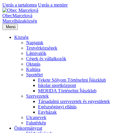
Ugrás a tartalomra
Ugrás a menüre
Obec
Marcelová
Marcelháza
község
Menü
Község
Napjaink
Testvérközségek
Látnivalók
Cégek és vállalkozók
Oktatás
Kultúra
Sportélet
Fekete Sólyom Történelmi Íjászklub
Iskolai sportközpont
MERIDA Történelmi Íjászklub
Szervezetek
Társadalmi szervezetek és egyesületek
Egészségügyi ellátás
Egyházak
Utcanevek
Falutérkép
Önkormányzat