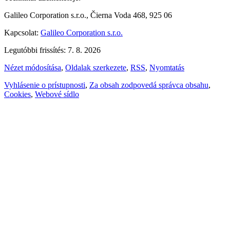
Galileo Corporation s.r.o., Čierna Voda 468, 925 06
Kapcsolat:
Galileo Corporation s.r.o.
Legutóbbi frissítés: 7. 8. 2026
Nézet módosítása
,
Oldalak szerkezete
,
RSS
,
Nyomtatás
Vyhlásenie o prístupnosti
,
Za obsah zodpovedá správca obsahu
,
Cookies
,
Webové sídlo