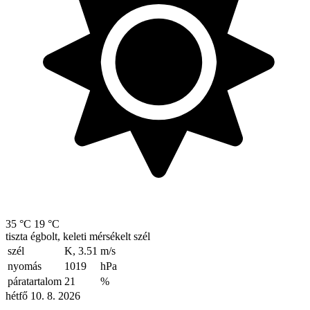
35 °C
19 °C
tiszta égbolt, keleti mérsékelt szél
szél
K, 3.51
m/s
nyomás
1019
hPa
páratartalom
21
%
hétfő 10. 8. 2026