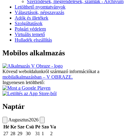
Szerződések, megrendelések, számlák - Archívum
Letölthető nyomtatványok
Választások, népszavazás
Adók és illetékek
Szolgáltatások
Polgári védelem
Virtuális temető
Hulladék elszállítás
Mobilos alkalmazás
Kövesd weboldalunkról származó információkat a
mobilalkalmazásban – V OBRAZE.
Ingyenesen letölthető:
Naptár
Augusztus
2026
Hé
Ke
Sze
Csü
Pé
Szo
Va
27
28
29
30
31
1
2