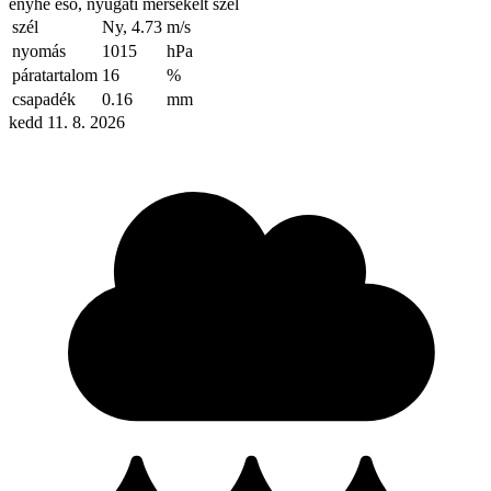
enyhe eső, nyugati mérsékelt szél
szél
Ny, 4.73
m/s
nyomás
1015
hPa
páratartalom
16
%
csapadék
0.16
mm
kedd 11. 8. 2026