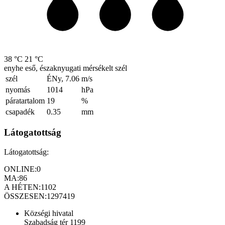
38 °C
21 °C
enyhe eső, északnyugati mérsékelt szél
szél
ÉNy, 7.06
m/s
nyomás
1014
hPa
páratartalom
19
%
csapadék
0.35
mm
Látogatottság
Látogatottság:
ONLINE:
0
MA:
86
A HÉTEN:
1102
ÖSSZESEN:
1297419
Községi hivatal
Szabadság tér 1199