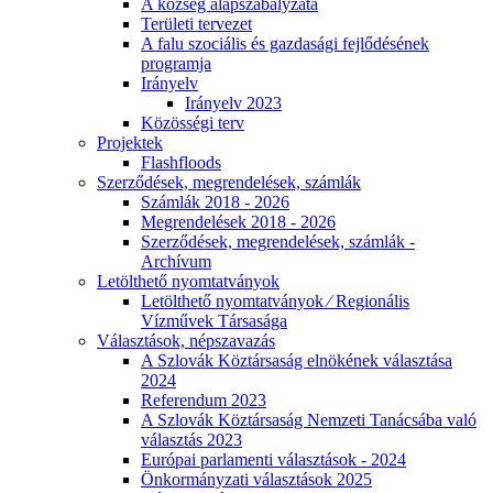
A község alapszabályzata
Területi tervezet
A falu szociális és gazdasági fejlődésének
programja
Irányelv
Irányelv 2023
Közösségi terv
Projektek
Flashfloods
Szerződések, megrendelések, számlák
Számlák 2018 - 2026
Megrendelések 2018 - 2026
Szerződések, megrendelések, számlák -
Archívum
Letölthető nyomtatványok
Letölthető nyomtatványok ⁄ Regionális
Vízművek Társasága
Választások, népszavazás
A Szlovák Köztársaság elnökének választása
2024
Referendum 2023
A Szlovák Köztársaság Nemzeti Tanácsába való
választás 2023
Európai parlamenti választások - 2024
Önkormányzati választások 2025