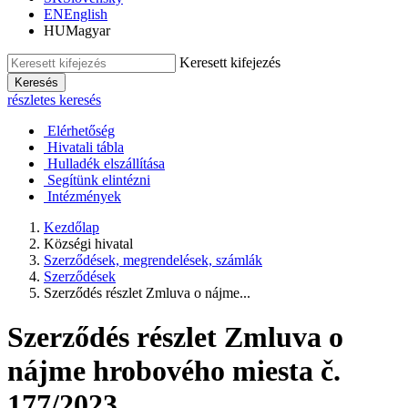
EN
English
HU
Magyar
Keresett kifejezés
Keresés
részletes keresés
Elérhetőség
Hivatali tábla
Hulladék elszállítása
Segítünk elintézni
Intézmények
Kezdőlap
Községi hivatal
Szerződések, megrendelések, számlák
Szerződések
Szerződés részlet Zmluva o nájme...
Szerződés részlet Zmluva o
nájme hrobového miesta č.
177/2023