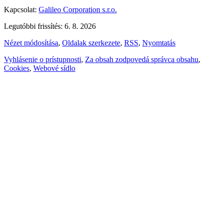
Kapcsolat:
Galileo Corporation s.r.o.
Legutóbbi frissítés: 6. 8. 2026
Nézet módosítása
,
Oldalak szerkezete
,
RSS
,
Nyomtatás
Vyhlásenie o prístupnosti
,
Za obsah zodpovedá správca obsahu
,
Cookies
,
Webové sídlo