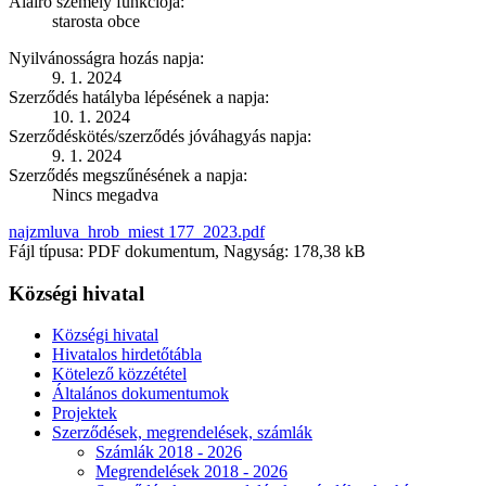
Aláíró személy funkciója:
starosta obce
Nyilvánosságra hozás napja:
9. 1. 2024
Szerződés hatályba lépésének a napja:
10. 1. 2024
Szerződéskötés/szerződés jóváhagyás napja:
9. 1. 2024
Szerződés megszűnésének a napja:
Nincs megadva
najzmluva_hrob_miest 177_2023.pdf
Fájl típusa: PDF dokumentum, Nagyság: 178,38 kB
Községi hivatal
Községi hivatal
Hivatalos hirdetőtábla
Kötelező közzététel
Általános dokumentumok
Projektek
Szerződések, megrendelések, számlák
Számlák 2018 - 2026
Megrendelések 2018 - 2026