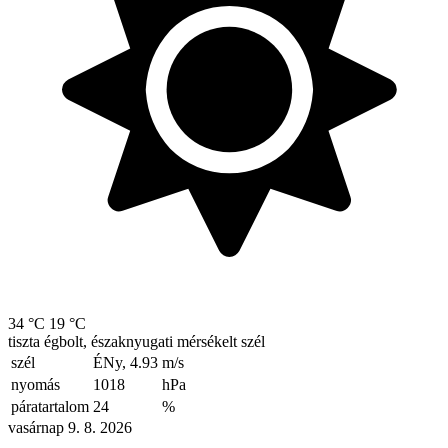
34 °C
19 °C
tiszta égbolt, északnyugati mérsékelt szél
szél
ÉNy, 4.93
m/s
nyomás
1018
hPa
páratartalom
24
%
vasárnap 9. 8. 2026