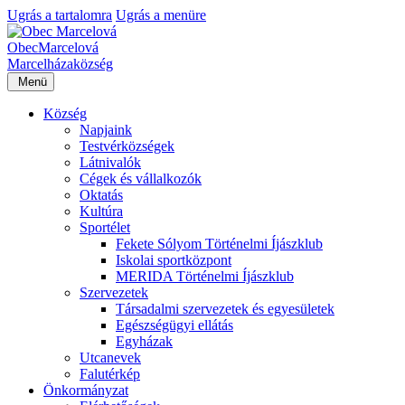
Ugrás a tartalomra
Ugrás a menüre
Obec
Marcelová
Marcelháza
község
Menü
Község
Napjaink
Testvérközségek
Látnivalók
Cégek és vállalkozók
Oktatás
Kultúra
Sportélet
Fekete Sólyom Történelmi Íjászklub
Iskolai sportközpont
MERIDA Történelmi Íjászklub
Szervezetek
Társadalmi szervezetek és egyesületek
Egészségügyi ellátás
Egyházak
Utcanevek
Falutérkép
Önkormányzat