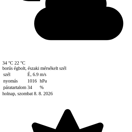
34 °C
22 °C
borús égbolt, északi mérsékelt szél
szél
É, 6.9
m/s
nyomás
1016
hPa
páratartalom
34
%
holnap, szombat 8. 8. 2026