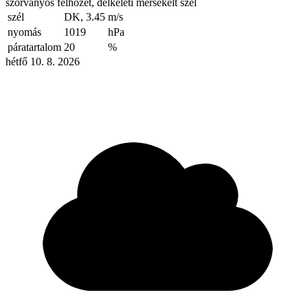
szórványos felhőzet, délkeleti mérsékelt szél
szél
DK, 3.45
m/s
nyomás
1019
hPa
páratartalom
20
%
hétfő 10. 8. 2026