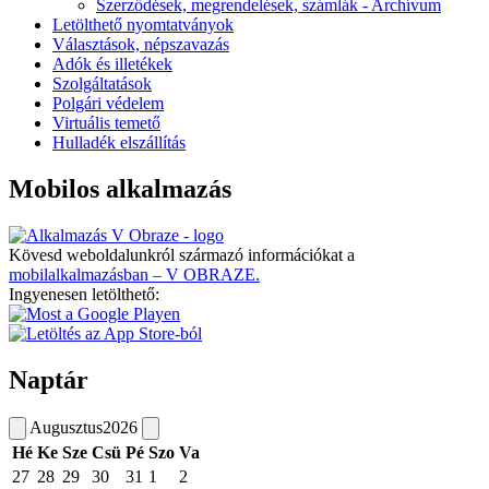
Szerződések, megrendelések, számlák - Archívum
Letölthető nyomtatványok
Választások, népszavazás
Adók és illetékek
Szolgáltatások
Polgári védelem
Virtuális temető
Hulladék elszállítás
Mobilos alkalmazás
Kövesd weboldalunkról származó információkat a
mobilalkalmazásban – V OBRAZE.
Ingyenesen letölthető:
Naptár
Augusztus
2026
Hé
Ke
Sze
Csü
Pé
Szo
Va
27
28
29
30
31
1
2