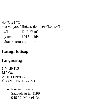
40 °C
21 °C
szórványos felhőzet, déli mérsékelt szél
szél
D, 4.77
m/s
nyomás
1015
hPa
páratartalom
13
%
Látogatottság
Látogatottság:
ONLINE:
2
MA:
34
A HÉTEN:
836
ÖSSZESEN:
1297153
Községi hivatal
Szabadság tér 1199
946 32 Marcelháza