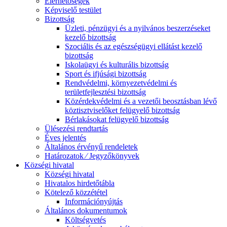
Elérhetőségek
Képviselő testület
Bizottság
Üzleti, pénzügyi és a nyilvános beszerzéseket
kezelő bizottság
Szociális és az egészségügyi ellátást kezelő
bizottság
Iskolaügyi és kulturális bizottság
Sport és ifjúsági bizottság
Rendvédelmi, környezetvédelmi és
területfejlesztési bizottság
Közérdekvédelmi és a vezetői beosztásban lévő
köztisztviselőket felügyelő bizottság
Bérlakásokat felügyelő bizottság
Ülésezési rendtartás
Éves jelentés
Általános érvényű rendeletek
Határozatok ⁄ Jegyzőkönyvek
Községi hivatal
Községi hivatal
Hivatalos hirdetőtábla
Kötelező közzététel
Információnyújtás
Általános dokumentumok
Költségvetés