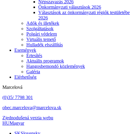
Népszavazás 2026
Önkormányzati választások 2026
Választások az önkormányzati régiók testületébe
2026
Adók és illetékek
Szolgáltatások
Polgári védelem
Virtuális temető
Hulladék elszállítás
Események
Értesítés
Aktuális programok
Hangosbemondó közlemények
Galéria
Elérhetőség
Marcelová
(0)35/ 7798 301
obec.marcelova@marcelova.sk
Zjednodušená verzia webu
HU
Magyar
SK
Slovensky