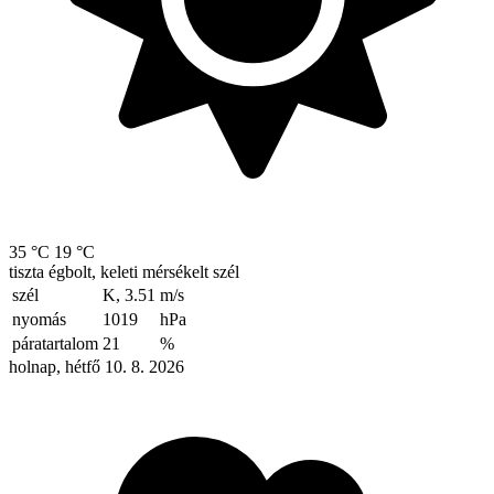
35 °C
19 °C
tiszta égbolt, keleti mérsékelt szél
szél
K, 3.51
m/s
nyomás
1019
hPa
páratartalom
21
%
holnap, hétfő 10. 8. 2026