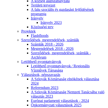
A község alapszabályzata
Területi tervezet
A falu szociális és gazdasági fejlődésének
programja
Irányelv
Irányelv 2023
Közösségi terv
Projektek
Flashfloods
Szerződések, megrendelések, számlák
Számlák 2018 - 2026
Megrendelések 2018 - 2026
Szerződések, megrendelések, számlák -
Archívum
Letölthető nyomtatványok
Letölthető nyomtatványok ⁄ Regionális
Vízművek Társasága
Választások, népszavazás
A Szlovák Köztársaság elnökének választása
2024
Referendum 2023
A Szlovák Köztársaság Nemzeti Tanácsába való
választás 2023
Európai parlamenti választások - 2024
Önkormányzati választások 2025