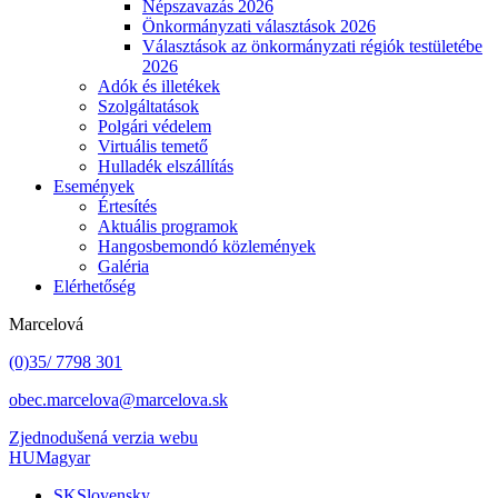
Népszavazás 2026
Önkormányzati választások 2026
Választások az önkormányzati régiók testületébe
2026
Adók és illetékek
Szolgáltatások
Polgári védelem
Virtuális temető
Hulladék elszállítás
Események
Értesítés
Aktuális programok
Hangosbemondó közlemények
Galéria
Elérhetőség
Marcelová
(0)35/ 7798 301
obec.marcelova@marcelova.sk
Zjednodušená verzia webu
HU
Magyar
SK
Slovensky