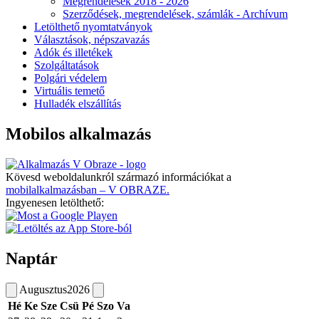
Megrendelések 2018 - 2026
Szerződések, megrendelések, számlák - Archívum
Letölthető nyomtatványok
Választások, népszavazás
Adók és illetékek
Szolgáltatások
Polgári védelem
Virtuális temető
Hulladék elszállítás
Mobilos alkalmazás
Kövesd weboldalunkról származó információkat a
mobilalkalmazásban – V OBRAZE.
Ingyenesen letölthető:
Naptár
Augusztus
2026
Hé
Ke
Sze
Csü
Pé
Szo
Va