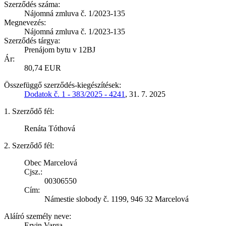
Szerződés száma:
Nájomná zmluva č. 1/2023-135
Megnevezés:
Nájomná zmluva č. 1/2023-135
Szerződés tárgya:
Prenájom bytu v 12BJ
Ár:
80,74 EUR
Összefüggő szerződés-kiegészítések:
Dodatok č. 1 - 383/2025 - 4241
, 31. 7. 2025
1. Szerződő fél:
Renáta Tóthová
2. Szerződő fél:
Obec Marcelová
Cjsz.:
00306550
Cím:
Námestie slobody č. 1199, 946 32 Marcelová
Aláíró személy neve:
Ervin Varga