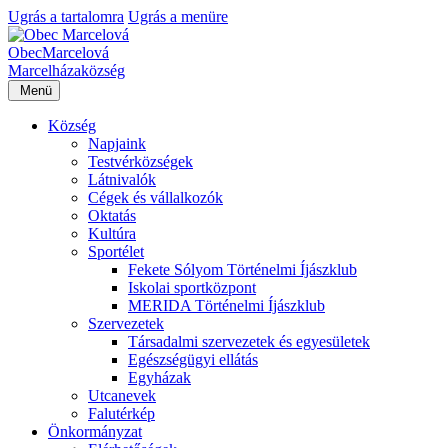
Ugrás a tartalomra
Ugrás a menüre
Obec
Marcelová
Marcelháza
község
Menü
Község
Napjaink
Testvérközségek
Látnivalók
Cégek és vállalkozók
Oktatás
Kultúra
Sportélet
Fekete Sólyom Történelmi Íjászklub
Iskolai sportközpont
MERIDA Történelmi Íjászklub
Szervezetek
Társadalmi szervezetek és egyesületek
Egészségügyi ellátás
Egyházak
Utcanevek
Falutérkép
Önkormányzat