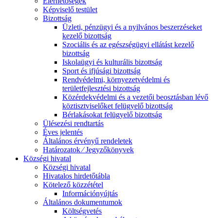
Elérhetőségek
Képviselő testület
Bizottság
Üzleti, pénzügyi és a nyilvános beszerzéseket
kezelő bizottság
Szociális és az egészségügyi ellátást kezelő
bizottság
Iskolaügyi és kulturális bizottság
Sport és ifjúsági bizottság
Rendvédelmi, környezetvédelmi és
területfejlesztési bizottság
Közérdekvédelmi és a vezetői beosztásban lévő
köztisztviselőket felügyelő bizottság
Bérlakásokat felügyelő bizottság
Ülésezési rendtartás
Éves jelentés
Általános érvényű rendeletek
Határozatok ⁄ Jegyzőkönyvek
Községi hivatal
Községi hivatal
Hivatalos hirdetőtábla
Kötelező közzététel
Információnyújtás
Általános dokumentumok
Költségvetés