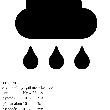
39 °C
20 °C
enyhe eső, nyugati mérsékelt szél
szél
Ny, 4.73
m/s
nyomás
1015
hPa
páratartalom
16
%
csapadék
0.16
mm