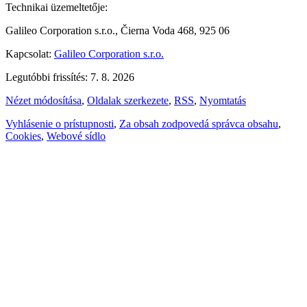
Technikai üzemeltetője:
Galileo Corporation s.r.o., Čierna Voda 468, 925 06
Kapcsolat:
Galileo Corporation s.r.o.
Legutóbbi frissítés: 7. 8. 2026
Nézet módosítása
,
Oldalak szerkezete
,
RSS
,
Nyomtatás
Vyhlásenie o prístupnosti
,
Za obsah zodpovedá správca obsahu
,
Cookies
,
Webové sídlo