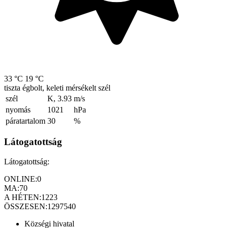
33 °C
19 °C
tiszta égbolt, keleti mérsékelt szél
szél
K, 3.93
m/s
nyomás
1021
hPa
páratartalom
30
%
Látogatottság
Látogatottság:
ONLINE:
0
MA:
70
A HÉTEN:
1223
ÖSSZESEN:
1297540
Községi hivatal