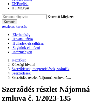
EN
English
HU
Magyar
Keresett kifejezés
Keresés
részletes keresés
Elérhetőség
Hivatali tábla
Hulladék elszállítása
Segítünk elintézni
Intézmények
Kezdőlap
Községi hivatal
Szerződések, megrendelések, számlák
Szerződések
Szerződés részlet Nájomná zmluva č....
Szerződés részlet Nájomná
zmluva č. 1/2023-135