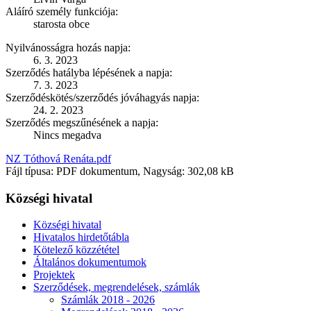
Aláíró személy funkciója:
starosta obce
Nyilvánosságra hozás napja:
6. 3. 2023
Szerződés hatályba lépésének a napja:
7. 3. 2023
Szerződéskötés/szerződés jóváhagyás napja:
24. 2. 2023
Szerződés megszűnésének a napja:
Nincs megadva
NZ Tóthová Renáta.pdf
Fájl típusa: PDF dokumentum, Nagyság: 302,08 kB
Községi hivatal
Községi hivatal
Hivatalos hirdetőtábla
Kötelező közzététel
Általános dokumentumok
Projektek
Szerződések, megrendelések, számlák
Számlák 2018 - 2026