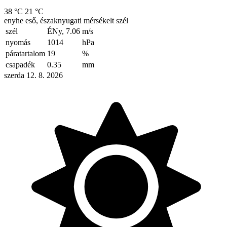
38 °C
21 °C
enyhe eső, északnyugati mérsékelt szél
szél
ÉNy, 7.06
m/s
nyomás
1014
hPa
páratartalom
19
%
csapadék
0.35
mm
szerda 12. 8. 2026