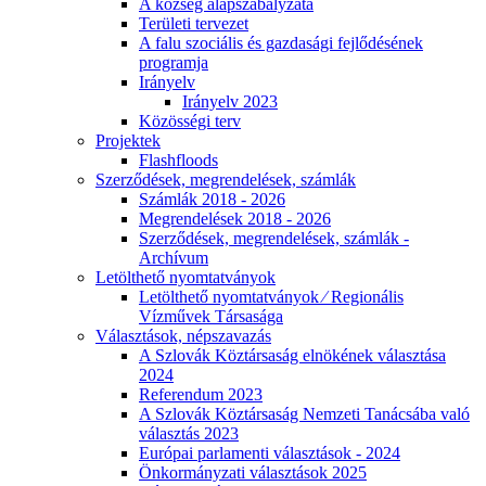
A község alapszabályzata
Területi tervezet
A falu szociális és gazdasági fejlődésének
programja
Irányelv
Irányelv 2023
Közösségi terv
Projektek
Flashfloods
Szerződések, megrendelések, számlák
Számlák 2018 - 2026
Megrendelések 2018 - 2026
Szerződések, megrendelések, számlák -
Archívum
Letölthető nyomtatványok
Letölthető nyomtatványok ⁄ Regionális
Vízművek Társasága
Választások, népszavazás
A Szlovák Köztársaság elnökének választása
2024
Referendum 2023
A Szlovák Köztársaság Nemzeti Tanácsába való
választás 2023
Európai parlamenti választások - 2024
Önkormányzati választások 2025