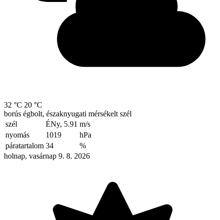
32 °C
20 °C
borús égbolt, északnyugati mérsékelt szél
szél
ÉNy, 5.91
m/s
nyomás
1019
hPa
páratartalom
34
%
holnap, vasárnap 9. 8. 2026