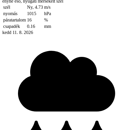
enyhe eső, nyugati mérsékelt szél
szél
Ny, 4.73
m/s
nyomás
1015
hPa
páratartalom
16
%
csapadék
0.16
mm
kedd 11. 8. 2026