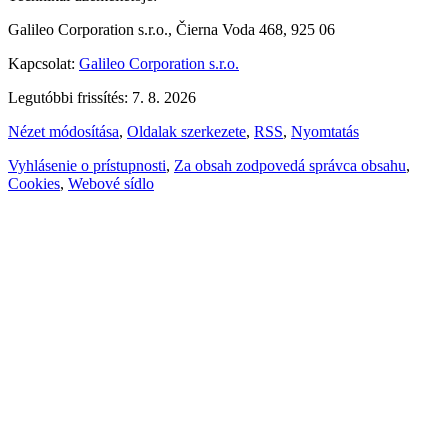
Galileo Corporation s.r.o., Čierna Voda 468, 925 06
Kapcsolat:
Galileo Corporation s.r.o.
Legutóbbi frissítés: 7. 8. 2026
Nézet módosítása
,
Oldalak szerkezete
,
RSS
,
Nyomtatás
Vyhlásenie o prístupnosti
,
Za obsah zodpovedá správca obsahu
,
Cookies
,
Webové sídlo