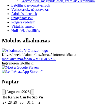
Szerződések, megrendelések, számlák - Archívum
Letölthető nyomtatványok
Választások, népszavazás
Adók és illetékek
Szolgáltatások
Polgári védelem
Virtuális temető
Hulladék elszállítás
Mobilos alkalmazás
Kövesd weboldalunkról származó információkat a
mobilalkalmazásban – V OBRAZE.
Ingyenesen letölthető:
Naptár
Augusztus
2026
Hé
Ke
Sze
Csü
Pé
Szo
Va
27
28
29
30
31
1
2