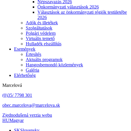
Népszavazás 2026
Önkormányzati választások 2026
Választások az önkormányzati régiók testületébe
2026
Adók és illetékek
Szolgáltatások
Polgári védelem
Virtuális temető
Hulladék elszállítás
Események
Értesítés
Aktuális programok
Hangosbemondó közlemények
Galéria
Elérhetőség
Marcelová
(0)35/ 7798 301
obec.marcelova@marcelova.sk
Zjednodušená verzia webu
HU
Magyar
SK
Slovensky