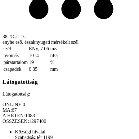
38 °C
21 °C
enyhe eső, északnyugati mérsékelt szél
szél
ÉNy, 7.06
m/s
nyomás
1014
hPa
páratartalom
19
%
csapadék
0.35
mm
Látogatottság
Látogatottság:
ONLINE:
0
MA:
67
A HÉTEN:
1083
ÖSSZESEN:
1297400
Községi hivatal
Szabadság tér 1199