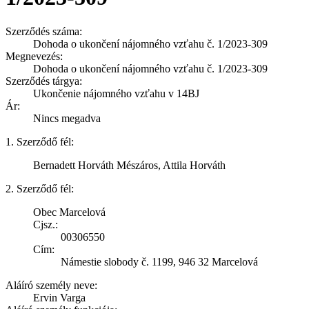
Szerződés száma:
Dohoda o ukončení nájomného vzťahu č. 1/2023-309
Megnevezés:
Dohoda o ukončení nájomného vzťahu č. 1/2023-309
Szerződés tárgya:
Ukončenie nájomného vzťahu v 14BJ
Ár:
Nincs megadva
1. Szerződő fél:
Bernadett Horváth Mészáros, Attila Horváth
2. Szerződő fél:
Obec Marcelová
Cjsz.:
00306550
Cím:
Námestie slobody č. 1199, 946 32 Marcelová
Aláíró személy neve:
Ervin Varga