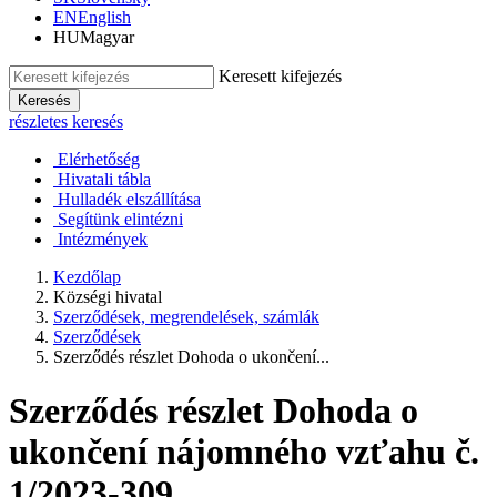
EN
English
HU
Magyar
Keresett kifejezés
Keresés
részletes keresés
Elérhetőség
Hivatali tábla
Hulladék elszállítása
Segítünk elintézni
Intézmények
Kezdőlap
Községi hivatal
Szerződések, megrendelések, számlák
Szerződések
Szerződés részlet Dohoda o ukončení...
Szerződés részlet Dohoda o
ukončení nájomného vzťahu č.
1/2023-309