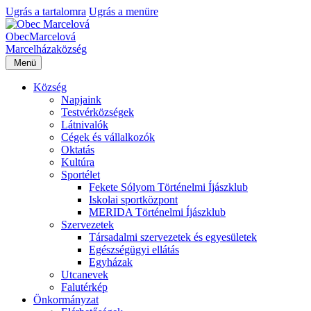
Ugrás a tartalomra
Ugrás a menüre
Obec
Marcelová
Marcelháza
község
Menü
Község
Napjaink
Testvérközségek
Látnivalók
Cégek és vállalkozók
Oktatás
Kultúra
Sportélet
Fekete Sólyom Történelmi Íjászklub
Iskolai sportközpont
MERIDA Történelmi Íjászklub
Szervezetek
Társadalmi szervezetek és egyesületek
Egészségügyi ellátás
Egyházak
Utcanevek
Falutérkép
Önkormányzat