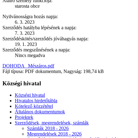
Aláíró személy funkciója:
starosta obce
Nyilvánosságra hozás napja:
6. 3. 2023
Szerződés hatályba lépésének a napja:
7. 3. 2023
Szerződéskötés/szerződés jóváhagyás napja:
19. 1. 2023
Szerződés megszűnésének a napja:
Nincs megadva
DOHODA _Mészáros.pdf
Fájl típusa: PDF dokumentum, Nagyság: 198,74 kB
Községi hivatal
Községi hivatal
Hivatalos hirdetőtábla
Kötelező közzététel
Általános dokumentumok
Projektek
Szerződések, megrendelések, számlák
Számlák 2018 - 2026
Megrendelések 2018 - 2026