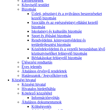
Elérhetőségek
Képviselő testület
Bizottság
Üzleti, pénzügyi és a nyilvános beszerzéseket
kezelő bizottság
Szociális és az egészségügyi ellátást kezelő
bizottság
Iskolaügyi és kulturális bizottság
Sport és ifjúsági bizottság
Rendvédelmi, környezetvédelmi és
területfejlesztési bizottság
Közérdekvédelmi és a vezetői beosztásban lévő
köztisztviselőket felügyelő bizottság
Bérlakásokat felügyelő bizottság
Ülésezési rendtartás
Éves jelentés
Általános érvényű rendeletek
Határozatok ⁄ Jegyzőkönyvek
Községi hivatal
Községi hivatal
Hivatalos hirdetőtábla
Kötelező közzététel
Információnyújtás
Általános dokumentumok
Költségvetés