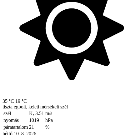
35 °C
19 °C
tiszta égbolt, keleti mérsékelt szél
szél
K, 3.51
m/s
nyomás
1019
hPa
páratartalom
21
%
hétfő 10. 8. 2026