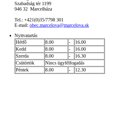
Szabadság tér 1199
946 32 Marcelháza
Tel.: +421(0)35/7798 301
E-mail:
obec.marcelova@marcelova.sk
Nyitvatartás
Hétfő
8.00
-
16.00
Kedd
8.00
-
16.00
Szerda
8.00
-
16.30
Csütörtök
Nincs ügyfélfogadás
Péntek
8.00
-
12.30