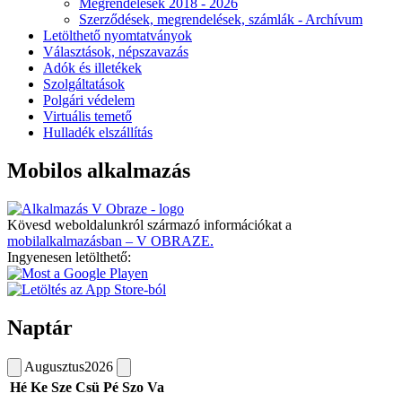
Megrendelések 2018 - 2026
Szerződések, megrendelések, számlák - Archívum
Letölthető nyomtatványok
Választások, népszavazás
Adók és illetékek
Szolgáltatások
Polgári védelem
Virtuális temető
Hulladék elszállítás
Mobilos alkalmazás
Kövesd weboldalunkról származó információkat a
mobilalkalmazásban – V OBRAZE.
Ingyenesen letölthető:
Naptár
Augusztus
2026
Hé
Ke
Sze
Csü
Pé
Szo
Va