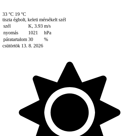
33 °C
19 °C
tiszta égbolt, keleti mérsékelt szél
szél
K, 3.93
m/s
nyomás
1021
hPa
páratartalom
30
%
csütörtök 13. 8. 2026