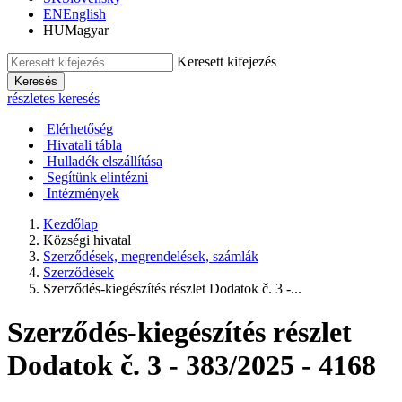
EN
English
HU
Magyar
Keresett kifejezés
Keresés
részletes keresés
Elérhetőség
Hivatali tábla
Hulladék elszállítása
Segítünk elintézni
Intézmények
Kezdőlap
Községi hivatal
Szerződések, megrendelések, számlák
Szerződések
Szerződés-kiegészítés részlet Dodatok č. 3 -...
Szerződés-kiegészítés részlet
Dodatok č. 3 - 383/2025 - 4168