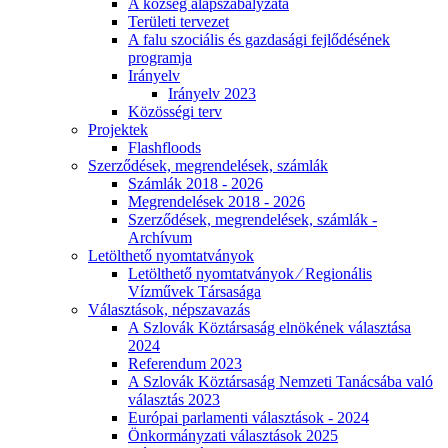
A község alapszabályzata
Területi tervezet
A falu szociális és gazdasági fejlődésének
programja
Irányelv
Irányelv 2023
Közösségi terv
Projektek
Flashfloods
Szerződések, megrendelések, számlák
Számlák 2018 - 2026
Megrendelések 2018 - 2026
Szerződések, megrendelések, számlák -
Archívum
Letölthető nyomtatványok
Letölthető nyomtatványok ⁄ Regionális
Vízművek Társasága
Választások, népszavazás
A Szlovák Köztársaság elnökének választása
2024
Referendum 2023
A Szlovák Köztársaság Nemzeti Tanácsába való
választás 2023
Európai parlamenti választások - 2024
Önkormányzati választások 2025