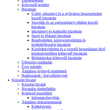
Elérhetőségek
Képviselő testület
Bizottság
Üzleti, pénzügyi és a nyilvános beszerzéseket
kezelő bizottság
Szociális és az egészségügyi ellátást kezelő
bizottság
Iskolaügyi és kulturális bizottság
Sport és ifjúsági bizottság
Rendvédelmi, környezetvédelmi és
területfejlesztési bizottság
Közérdekvédelmi és a vezetői beosztásban lévő
köztisztviselőket felügyelő bizottság
Bérlakásokat felügyelő bizottság
Ülésezési rendtartás
Éves jelentés
Általános érvényű rendeletek
Határozatok ⁄ Jegyzőkönyvek
Községi hivatal
Községi hivatal
Hivatalos hirdetőtábla
Kötelező közzététel
Információnyújtás
Általános dokumentumok
Költségvetés