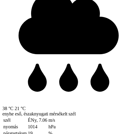
38 °C
21 °C
enyhe eső, északnyugati mérsékelt szél
szél
ÉNy, 7.06
m/s
nyomás
1014
hPa
páratartalom
19
%