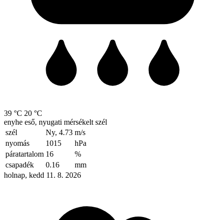
39 °C
20 °C
enyhe eső, nyugati mérsékelt szél
szél
Ny, 4.73
m/s
nyomás
1015
hPa
páratartalom
16
%
csapadék
0.16
mm
holnap, kedd 11. 8. 2026