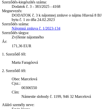
Szerződés-kiegészítés száma:
Dodatok č. 3 - 383/2025 - 4168
Megnevezés:
DODATOK č. 3 k nájomnej zmluve o nájmu Hlavná 8 BJ
bytu č. 1 zo dňa 24.02.2023
Szerződés száma:
Nájomná zmluva č. 1/2023-134
Szerződés tárgya:
Zvýšenie nájomného
Ár:
171,36 EUR
1. Szerződő fél:
Marta Faragóová
2. Szerződő fél:
Obec Marcelová
Cjsz.:
00306550
Cím:
Námestie slobody č. 1199, 946 32 Marcelová
Aláíró személy neve: