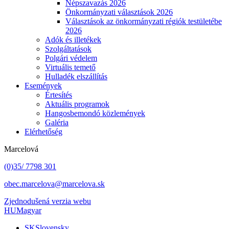
Népszavazás 2026
Önkormányzati választások 2026
Választások az önkormányzati régiók testületébe
2026
Adók és illetékek
Szolgáltatások
Polgári védelem
Virtuális temető
Hulladék elszállítás
Események
Értesítés
Aktuális programok
Hangosbemondó közlemények
Galéria
Elérhetőség
Marcelová
(0)35/ 7798 301
obec.marcelova@marcelova.sk
Zjednodušená verzia webu
HU
Magyar
SK
Slovensky