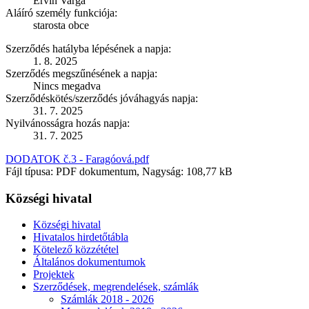
Ervin Varga
Aláíró személy funkciója:
starosta obce
Szerződés hatályba lépésének a napja:
1. 8. 2025
Szerződés megszűnésének a napja:
Nincs megadva
Szerződéskötés/szerződés jóváhagyás napja:
31. 7. 2025
Nyilvánosságra hozás napja:
31. 7. 2025
DODATOK č.3 - Faragóová.pdf
Fájl típusa: PDF dokumentum, Nagyság: 108,77 kB
Községi hivatal
Községi hivatal
Hivatalos hirdetőtábla
Kötelező közzététel
Általános dokumentumok
Projektek
Szerződések, megrendelések, számlák
Számlák 2018 - 2026