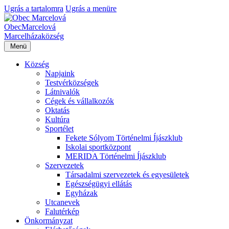
Ugrás a tartalomra
Ugrás a menüre
Obec
Marcelová
Marcelháza
község
Menü
Község
Napjaink
Testvérközségek
Látnivalók
Cégek és vállalkozók
Oktatás
Kultúra
Sportélet
Fekete Sólyom Történelmi Íjászklub
Iskolai sportközpont
MERIDA Történelmi Íjászklub
Szervezetek
Társadalmi szervezetek és egyesületek
Egészségügyi ellátás
Egyházak
Utcanevek
Falutérkép
Önkormányzat