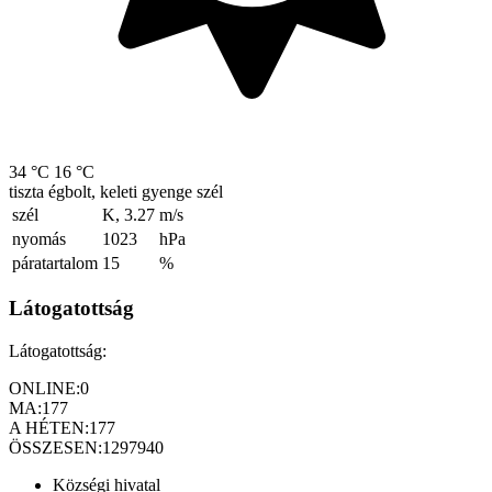
34 °C
16 °C
tiszta égbolt, keleti gyenge szél
szél
K, 3.27
m/s
nyomás
1023
hPa
páratartalom
15
%
Látogatottság
Látogatottság:
ONLINE:
0
MA:
177
A HÉTEN:
177
ÖSSZESEN:
1297940
Községi hivatal