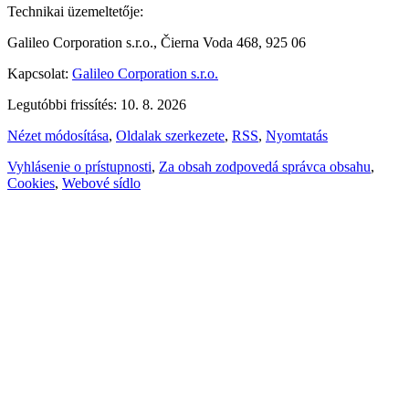
Technikai üzemeltetője:
Galileo Corporation s.r.o., Čierna Voda 468, 925 06
Kapcsolat:
Galileo Corporation s.r.o.
Legutóbbi frissítés: 10. 8. 2026
Nézet módosítása
,
Oldalak szerkezete
,
RSS
,
Nyomtatás
Vyhlásenie o prístupnosti
,
Za obsah zodpovedá správca obsahu
,
Cookies
,
Webové sídlo