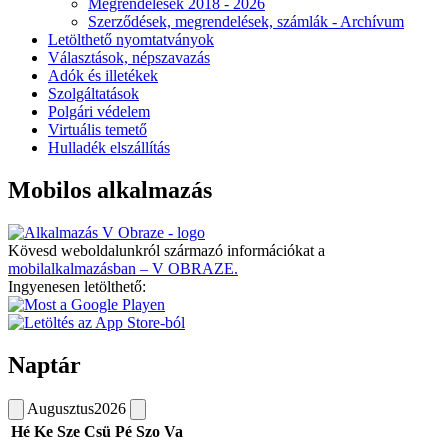
Megrendelések 2018 - 2026
Szerződések, megrendelések, számlák - Archívum
Letölthető nyomtatványok
Választások, népszavazás
Adók és illetékek
Szolgáltatások
Polgári védelem
Virtuális temető
Hulladék elszállítás
Mobilos alkalmazás
Kövesd weboldalunkról származó információkat a
mobilalkalmazásban – V OBRAZE.
Ingyenesen letölthető:
Naptár
Augusztus
2026
Hé
Ke
Sze
Csü
Pé
Szo
Va