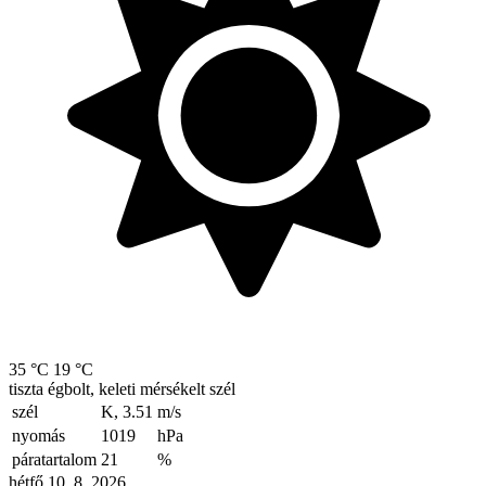
35 °C
19 °C
tiszta égbolt, keleti mérsékelt szél
szél
K, 3.51
m/s
nyomás
1019
hPa
páratartalom
21
%
hétfő 10. 8. 2026