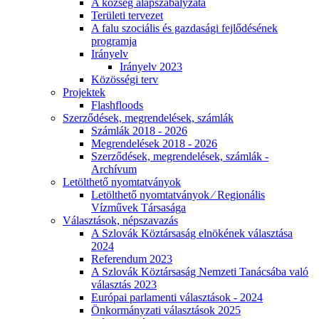
A község alapszabályzata
Területi tervezet
A falu szociális és gazdasági fejlődésének
programja
Irányelv
Irányelv 2023
Közösségi terv
Projektek
Flashfloods
Szerződések, megrendelések, számlák
Számlák 2018 - 2026
Megrendelések 2018 - 2026
Szerződések, megrendelések, számlák -
Archívum
Letölthető nyomtatványok
Letölthető nyomtatványok ⁄ Regionális
Vízművek Társasága
Választások, népszavazás
A Szlovák Köztársaság elnökének választása
2024
Referendum 2023
A Szlovák Köztársaság Nemzeti Tanácsába való
választás 2023
Európai parlamenti választások - 2024
Önkormányzati választások 2025