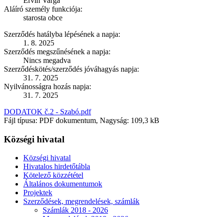
Ervin Varga
Aláíró személy funkciója:
starosta obce
Szerződés hatályba lépésének a napja:
1. 8. 2025
Szerződés megszűnésének a napja:
Nincs megadva
Szerződéskötés/szerződés jóváhagyás napja:
31. 7. 2025
Nyilvánosságra hozás napja:
31. 7. 2025
DODATOK č.2 - Szabó.pdf
Fájl típusa: PDF dokumentum, Nagyság: 109,3 kB
Községi hivatal
Községi hivatal
Hivatalos hirdetőtábla
Kötelező közzététel
Általános dokumentumok
Projektek
Szerződések, megrendelések, számlák
Számlák 2018 - 2026