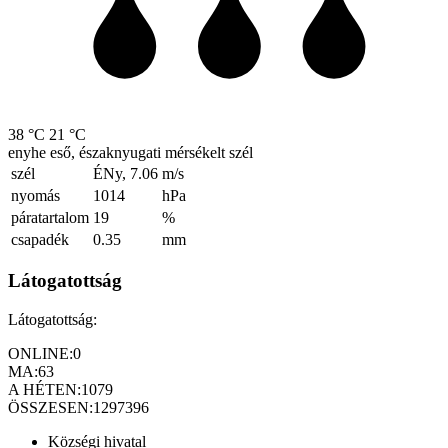
38 °C
21 °C
enyhe eső, északnyugati mérsékelt szél
szél
ÉNy, 7.06
m/s
nyomás
1014
hPa
páratartalom
19
%
csapadék
0.35
mm
Látogatottság
Látogatottság:
ONLINE:
0
MA:
63
A HÉTEN:
1079
ÖSSZESEN:
1297396
Községi hivatal