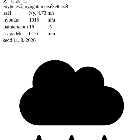
39 °C
20 °C
enyhe eső, nyugati mérsékelt szél
szél
Ny, 4.73
m/s
nyomás
1015
hPa
páratartalom
16
%
csapadék
0.16
mm
kedd 11. 8. 2026