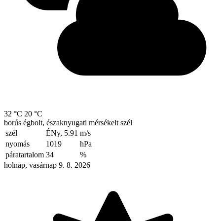
32 °C
20 °C
borús égbolt, északnyugati mérsékelt szél
szél
ÉNy, 5.91
m/s
nyomás
1019
hPa
páratartalom
34
%
holnap, vasárnap 9. 8. 2026