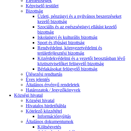
Elérhetőségek
Képviselő testület
Bizottság
Üzleti, pénzügyi és a nyilvános beszerzéseket
kezelő bizottság
Szociális és az egészségügyi ellátást kezelő
bizottság
Iskolaügyi és kulturális bizottság
Sport és ifjúsági bizottság
Rendvédelmi, környezetvédelmi és
területfejlesztési bizottság
Közérdekvédelmi és a vezetői beosztásban lévő
köztisztviselőket felügyelő bizottság
Bérlakásokat felügyelő bizottság
Ülésezési rendtartás
Éves jelentés
Általános érvényű rendeletek
Határozatok ⁄ Jegyzőkönyvek
Községi hivatal
Községi hivatal
Hivatalos hirdetőtábla
Kötelező közzététel
Információnyújtás
Általános dokumentumok
Költségvetés