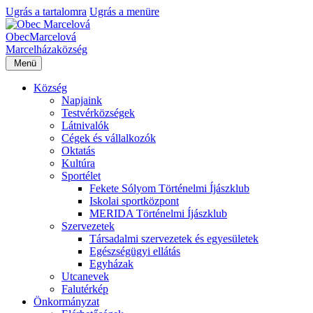
Ugrás a tartalomra
Ugrás a menüre
Obec
Marcelová
Marcelháza
község
Menü
Község
Napjaink
Testvérközségek
Látnivalók
Cégek és vállalkozók
Oktatás
Kultúra
Sportélet
Fekete Sólyom Történelmi Íjászklub
Iskolai sportközpont
MERIDA Történelmi Íjászklub
Szervezetek
Társadalmi szervezetek és egyesületek
Egészségügyi ellátás
Egyházak
Utcanevek
Falutérkép
Önkormányzat