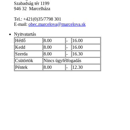
Szabadság tér 1199
946 32 Marcelháza
Tel.: +421(0)35/7798 301
E-mail:
obec.marcelova@marcelova.sk
Nyitvatartás
Hétfő
8.00
-
16.00
Kedd
8.00
-
16.00
Szerda
8.00
-
16.30
Csütörtök
Nincs ügyfélfogadás
Péntek
8.00
-
12.30