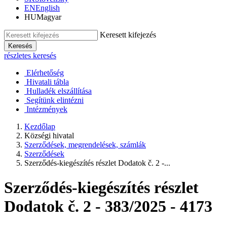
EN
English
HU
Magyar
Keresett kifejezés
Keresés
részletes keresés
Elérhetőség
Hivatali tábla
Hulladék elszállítása
Segítünk elintézni
Intézmények
Kezdőlap
Községi hivatal
Szerződések, megrendelések, számlák
Szerződések
Szerződés-kiegészítés részlet Dodatok č. 2 -...
Szerződés-kiegészítés részlet
Dodatok č. 2 - 383/2025 - 4173