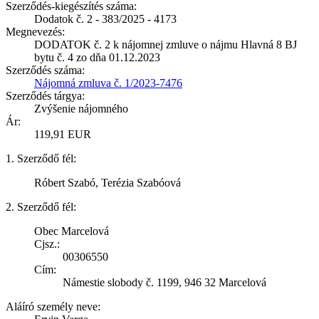
Szerződés-kiegészítés száma:
Dodatok č. 2 - 383/2025 - 4173
Megnevezés:
DODATOK č. 2 k nájomnej zmluve o nájmu Hlavná 8 BJ
bytu č. 4 zo dňa 01.12.2023
Szerződés száma:
Nájomná zmluva č. 1/2023-7476
Szerződés tárgya:
Zvýšenie nájomného
Ár:
119,91 EUR
1. Szerződő fél:
Róbert Szabó, Terézia Szabóová
2. Szerződő fél:
Obec Marcelová
Cjsz.:
00306550
Cím:
Námestie slobody č. 1199, 946 32 Marcelová
Aláíró személy neve: