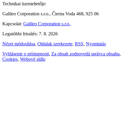
Technikai üzemeltetője:
Galileo Corporation s.r.o., Čierna Voda 468, 925 06
Kapcsolat:
Galileo Corporation s.r.o.
Legutóbbi frissítés: 7. 8. 2026
Nézet módosítása
,
Oldalak szerkezete
,
RSS
,
Nyomtatás
Vyhlásenie o prístupnosti
,
Za obsah zodpovedá správca obsahu
,
Cookies
,
Webové sídlo