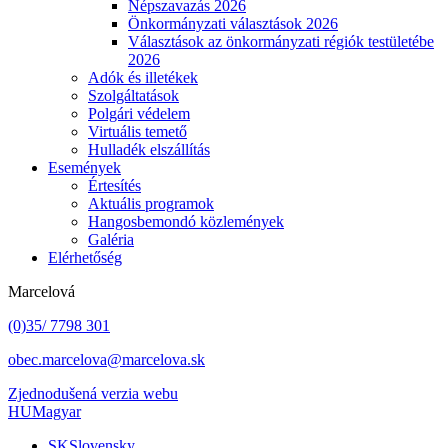
Népszavazás 2026
Önkormányzati választások 2026
Választások az önkormányzati régiók testületébe
2026
Adók és illetékek
Szolgáltatások
Polgári védelem
Virtuális temető
Hulladék elszállítás
Események
Értesítés
Aktuális programok
Hangosbemondó közlemények
Galéria
Elérhetőség
Marcelová
(0)35/ 7798 301
obec.marcelova@marcelova.sk
Zjednodušená verzia webu
HU
Magyar
SK
Slovensky