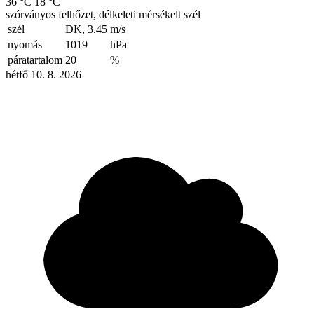
36 °C
18 °C
szórványos felhőzet, délkeleti mérsékelt szél
szél
DK, 3.45
m/s
nyomás
1019
hPa
páratartalom
20
%
hétfő 10. 8. 2026