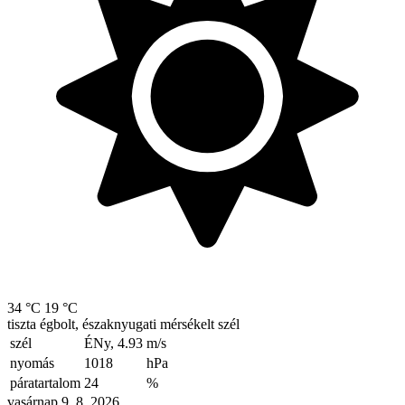
34 °C
19 °C
tiszta égbolt, északnyugati mérsékelt szél
szél
ÉNy, 4.93
m/s
nyomás
1018
hPa
páratartalom
24
%
vasárnap 9. 8. 2026