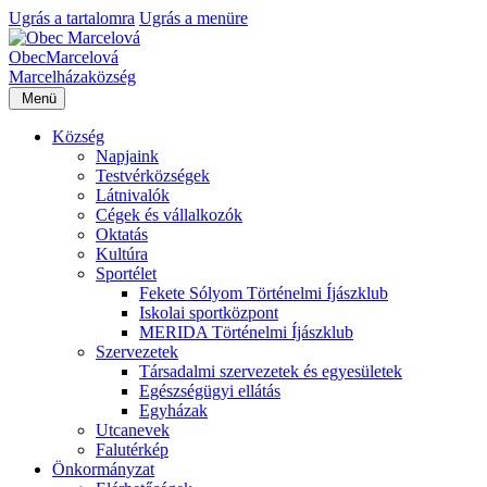
Ugrás a tartalomra
Ugrás a menüre
Obec
Marcelová
Marcelháza
község
Menü
Község
Napjaink
Testvérközségek
Látnivalók
Cégek és vállalkozók
Oktatás
Kultúra
Sportélet
Fekete Sólyom Történelmi Íjászklub
Iskolai sportközpont
MERIDA Történelmi Íjászklub
Szervezetek
Társadalmi szervezetek és egyesületek
Egészségügyi ellátás
Egyházak
Utcanevek
Falutérkép
Önkormányzat