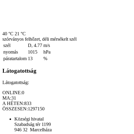
40 °C
21 °C
szórványos felhőzet, déli mérsékelt szél
szél
D, 4.77
m/s
nyomás
1015
hPa
páratartalom
13
%
Látogatottság
Látogatottság:
ONLINE:
0
MA:
31
A HÉTEN:
833
ÖSSZESEN:
1297150
Községi hivatal
Szabadság tér 1199
946 32 Marcelháza