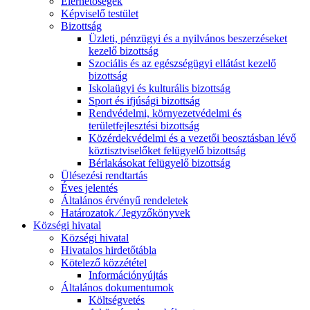
Elérhetőségek
Képviselő testület
Bizottság
Üzleti, pénzügyi és a nyilvános beszerzéseket
kezelő bizottság
Szociális és az egészségügyi ellátást kezelő
bizottság
Iskolaügyi és kulturális bizottság
Sport és ifjúsági bizottság
Rendvédelmi, környezetvédelmi és
területfejlesztési bizottság
Közérdekvédelmi és a vezetői beosztásban lévő
köztisztviselőket felügyelő bizottság
Bérlakásokat felügyelő bizottság
Ülésezési rendtartás
Éves jelentés
Általános érvényű rendeletek
Határozatok ⁄ Jegyzőkönyvek
Községi hivatal
Községi hivatal
Hivatalos hirdetőtábla
Kötelező közzététel
Információnyújtás
Általános dokumentumok
Költségvetés