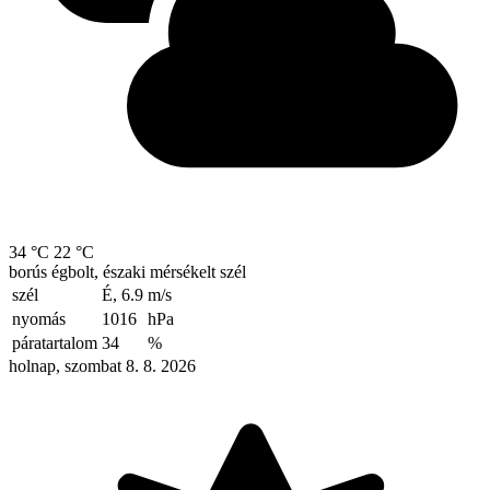
34 °C
22 °C
borús égbolt, északi mérsékelt szél
szél
É, 6.9
m/s
nyomás
1016
hPa
páratartalom
34
%
holnap, szombat 8. 8. 2026