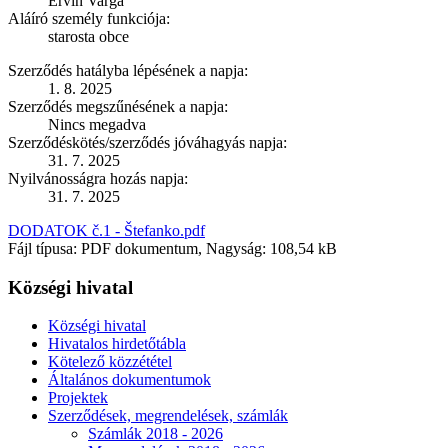
Ervin Varga
Aláíró személy funkciója:
starosta obce
Szerződés hatályba lépésének a napja:
1. 8. 2025
Szerződés megszűnésének a napja:
Nincs megadva
Szerződéskötés/szerződés jóváhagyás napja:
31. 7. 2025
Nyilvánosságra hozás napja:
31. 7. 2025
DODATOK č.1 - Štefanko.pdf
Fájl típusa: PDF dokumentum, Nagyság: 108,54 kB
Községi hivatal
Községi hivatal
Hivatalos hirdetőtábla
Kötelező közzététel
Általános dokumentumok
Projektek
Szerződések, megrendelések, számlák
Számlák 2018 - 2026