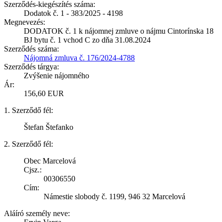
Szerződés-kiegészítés száma:
Dodatok č. 1 - 383/2025 - 4198
Megnevezés:
DODATOK č. 1 k nájomnej zmluve o nájmu Cintorínska 18
BJ bytu č. 1 vchod C zo dňa 31.08.2024
Szerződés száma:
Nájomná zmluva č. 176/2024-4788
Szerződés tárgya:
Zvýšenie nájomného
Ár:
156,60 EUR
1. Szerződő fél:
Štefan Štefanko
2. Szerződő fél:
Obec Marcelová
Cjsz.:
00306550
Cím:
Námestie slobody č. 1199, 946 32 Marcelová
Aláíró személy neve: