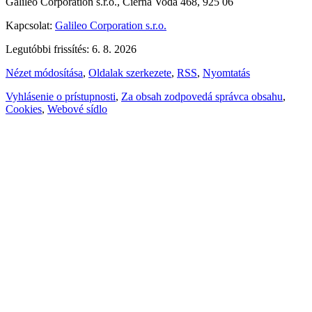
Galileo Corporation s.r.o., Čierna Voda 468, 925 06
Kapcsolat:
Galileo Corporation s.r.o.
Legutóbbi frissítés: 6. 8. 2026
Nézet módosítása
,
Oldalak szerkezete
,
RSS
,
Nyomtatás
Vyhlásenie o prístupnosti
,
Za obsah zodpovedá správca obsahu
,
Cookies
,
Webové sídlo