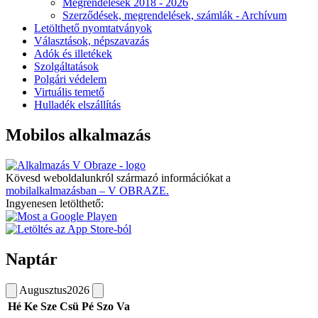
Megrendelések 2018 - 2026
Szerződések, megrendelések, számlák - Archívum
Letölthető nyomtatványok
Választások, népszavazás
Adók és illetékek
Szolgáltatások
Polgári védelem
Virtuális temető
Hulladék elszállítás
Mobilos alkalmazás
Kövesd weboldalunkról származó információkat a
mobilalkalmazásban – V OBRAZE.
Ingyenesen letölthető:
Naptár
Augusztus
2026
Hé
Ke
Sze
Csü
Pé
Szo
Va