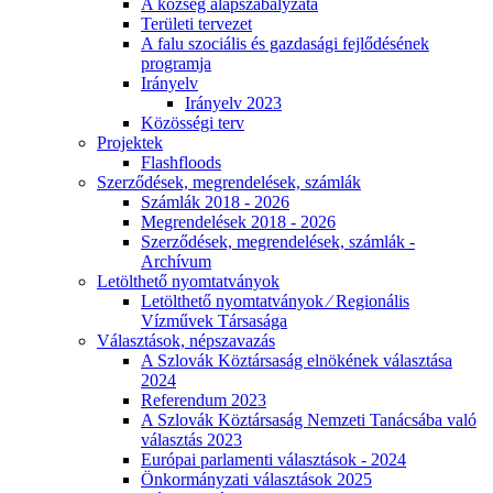
A község alapszabályzata
Területi tervezet
A falu szociális és gazdasági fejlődésének
programja
Irányelv
Irányelv 2023
Közösségi terv
Projektek
Flashfloods
Szerződések, megrendelések, számlák
Számlák 2018 - 2026
Megrendelések 2018 - 2026
Szerződések, megrendelések, számlák -
Archívum
Letölthető nyomtatványok
Letölthető nyomtatványok ⁄ Regionális
Vízművek Társasága
Választások, népszavazás
A Szlovák Köztársaság elnökének választása
2024
Referendum 2023
A Szlovák Köztársaság Nemzeti Tanácsába való
választás 2023
Európai parlamenti választások - 2024
Önkormányzati választások 2025