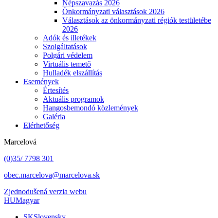
Népszavazás 2026
Önkormányzati választások 2026
Választások az önkormányzati régiók testületébe
2026
Adók és illetékek
Szolgáltatások
Polgári védelem
Virtuális temető
Hulladék elszállítás
Események
Értesítés
Aktuális programok
Hangosbemondó közlemények
Galéria
Elérhetőség
Marcelová
(0)35/ 7798 301
obec.marcelova@marcelova.sk
Zjednodušená verzia webu
HU
Magyar
SK
Slovensky