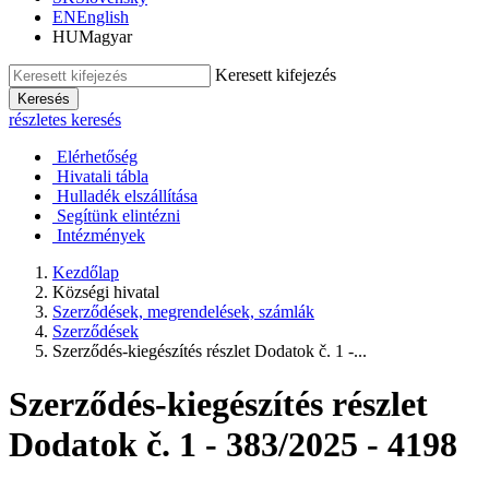
EN
English
HU
Magyar
Keresett kifejezés
Keresés
részletes keresés
Elérhetőség
Hivatali tábla
Hulladék elszállítása
Segítünk elintézni
Intézmények
Kezdőlap
Községi hivatal
Szerződések, megrendelések, számlák
Szerződések
Szerződés-kiegészítés részlet Dodatok č. 1 -...
Szerződés-kiegészítés részlet
Dodatok č. 1 - 383/2025 - 4198