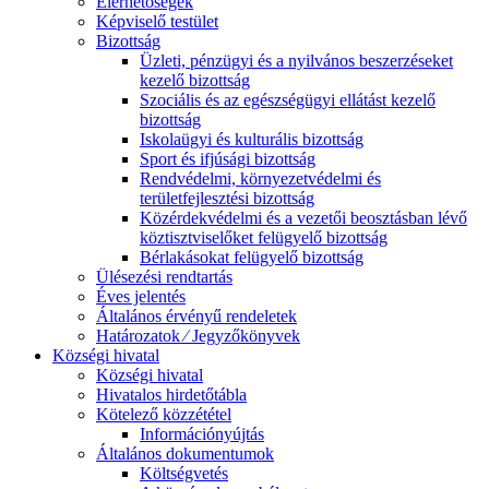
Elérhetőségek
Képviselő testület
Bizottság
Üzleti, pénzügyi és a nyilvános beszerzéseket
kezelő bizottság
Szociális és az egészségügyi ellátást kezelő
bizottság
Iskolaügyi és kulturális bizottság
Sport és ifjúsági bizottság
Rendvédelmi, környezetvédelmi és
területfejlesztési bizottság
Közérdekvédelmi és a vezetői beosztásban lévő
köztisztviselőket felügyelő bizottság
Bérlakásokat felügyelő bizottság
Ülésezési rendtartás
Éves jelentés
Általános érvényű rendeletek
Határozatok ⁄ Jegyzőkönyvek
Községi hivatal
Községi hivatal
Hivatalos hirdetőtábla
Kötelező közzététel
Információnyújtás
Általános dokumentumok
Költségvetés