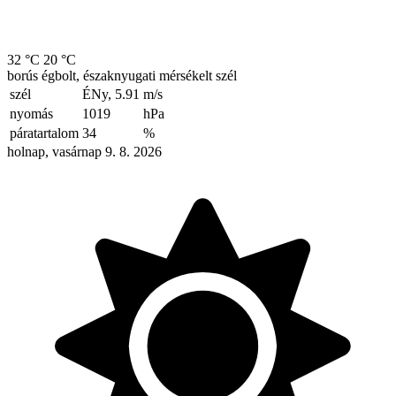
32 °C
20 °C
borús égbolt, északnyugati mérsékelt szél
szél
ÉNy, 5.91
m/s
nyomás
1019
hPa
páratartalom
34
%
holnap, vasárnap 9. 8. 2026