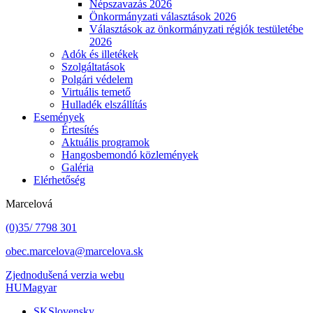
Népszavazás 2026
Önkormányzati választások 2026
Választások az önkormányzati régiók testületébe
2026
Adók és illetékek
Szolgáltatások
Polgári védelem
Virtuális temető
Hulladék elszállítás
Események
Értesítés
Aktuális programok
Hangosbemondó közlemények
Galéria
Elérhetőség
Marcelová
(0)35/ 7798 301
obec.marcelova@marcelova.sk
Zjednodušená verzia webu
HU
Magyar
SK
Slovensky