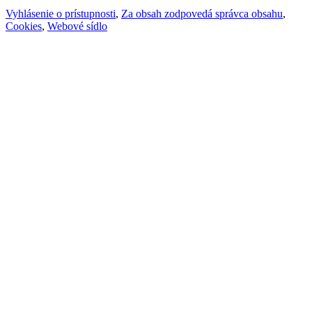
Vyhlásenie o prístupnosti
,
Za obsah zodpovedá správca obsahu
,
Cookies
,
Webové sídlo