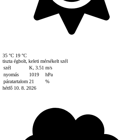
35 °C
19 °C
tiszta égbolt, keleti mérsékelt szél
szél
K, 3.51
m/s
nyomás
1019
hPa
páratartalom
21
%
hétfő 10. 8. 2026