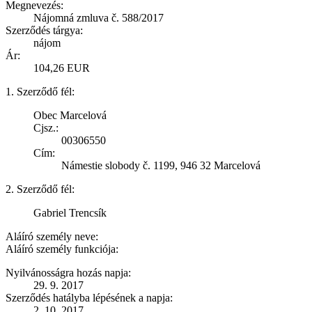
Megnevezés:
Nájomná zmluva č. 588/2017
Szerződés tárgya:
nájom
Ár:
104,26 EUR
1. Szerződő fél:
Obec Marcelová
Cjsz.:
00306550
Cím:
Námestie slobody č. 1199, 946 32 Marcelová
2. Szerződő fél:
Gabriel Trencsík
Aláíró személy neve:
Aláíró személy funkciója:
Nyilvánosságra hozás napja:
29. 9. 2017
Szerződés hatályba lépésének a napja:
2. 10. 2017