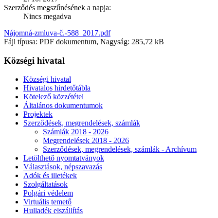
Szerződés megszűnésének a napja:
Nincs megadva
Nájomná-zmluva-č.-588_2017.pdf
Fájl típusa: PDF dokumentum, Nagyság: 285,72 kB
Községi hivatal
Községi hivatal
Hivatalos hirdetőtábla
Kötelező közzététel
Általános dokumentumok
Projektek
Szerződések, megrendelések, számlák
Számlák 2018 - 2026
Megrendelések 2018 - 2026
Szerződések, megrendelések, számlák - Archívum
Letölthető nyomtatványok
Választások, népszavazás
Adók és illetékek
Szolgáltatások
Polgári védelem
Virtuális temető
Hulladék elszállítás