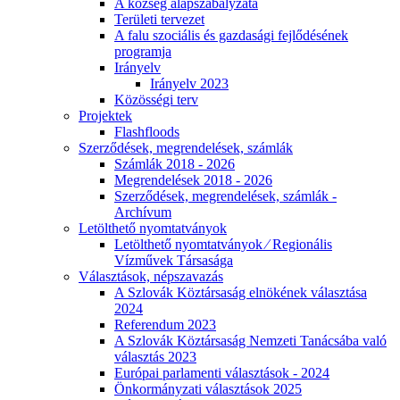
A község alapszabályzata
Területi tervezet
A falu szociális és gazdasági fejlődésének
programja
Irányelv
Irányelv 2023
Közösségi terv
Projektek
Flashfloods
Szerződések, megrendelések, számlák
Számlák 2018 - 2026
Megrendelések 2018 - 2026
Szerződések, megrendelések, számlák -
Archívum
Letölthető nyomtatványok
Letölthető nyomtatványok ⁄ Regionális
Vízművek Társasága
Választások, népszavazás
A Szlovák Köztársaság elnökének választása
2024
Referendum 2023
A Szlovák Köztársaság Nemzeti Tanácsába való
választás 2023
Európai parlamenti választások - 2024
Önkormányzati választások 2025