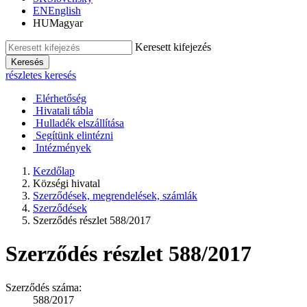
EN
English
HU
Magyar
Keresett kifejezés
Keresés
részletes keresés
Elérhetőség
Hivatali tábla
Hulladék elszállítása
Segítünk elintézni
Intézmények
Kezdőlap
Községi hivatal
Szerződések, megrendelések, számlák
Szerződések
Szerződés részlet 588/2017
Szerződés részlet 588/2017
Szerződés száma:
588/2017