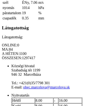
szél
ÉNy, 7.06
m/s
nyomás
1014
hPa
páratartalom
19
%
csapadék
0.35
mm
Látogatottság
Látogatottság:
ONLINE:
0
MA:
84
A HÉTEN:
1100
ÖSSZESEN:
1297417
Községi hivatal
Szabadság tér 1199
946 32 Marcelháza
Tel.: +421(0)35/7798 301
E-mail:
obec.marcelova@marcelova.sk
Nyitvatartás
Hétfő
8.00
-
16.00
Kedd
8.00
-
16.00