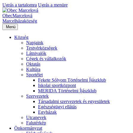
Ugrás a tartalomra
Ugrás a menüre
Obec
Marcelová
Marcelháza
község
Menü
Község
Napjaink
Testvérközségek
Látnivalók
Cégek és vállalkozók
Oktatás
Kultúra
Sportélet
Fekete Sólyom Történelmi Íjászklub
Iskolai sportközpont
MERIDA Történelmi Íjászklub
Szervezetek
Társadalmi szervezetek és egyesületek
Egészségügyi ellátás
Egyházak
Utcanevek
Falutérkép
Önkormányzat