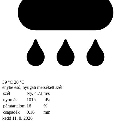
39 °C
20 °C
enyhe eső, nyugati mérsékelt szél
szél
Ny, 4.73
m/s
nyomás
1015
hPa
páratartalom
16
%
csapadék
0.16
mm
kedd 11. 8. 2026