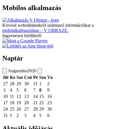
Mobilos alkalmazás
Kövesd weboldalunkról származó információkat a
mobilalkalmazásban – V OBRAZE.
Ingyenesen letölthető:
Naptár
Augusztus
2026
Hé
Ke
Sze
Csü
Pé
Szo
Va
27
28
29
30
31
1
2
3
4
5
6
7
8
9
10
11
12
13
14
15
16
17
18
19
20
21
22
23
24
25
26
27
28
29
30
31
1
2
3
4
5
6
Aktuális időjárás