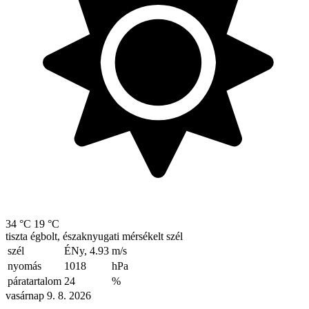
34 °C
19 °C
tiszta égbolt, északnyugati mérsékelt szél
szél
ÉNy, 4.93
m/s
nyomás
1018
hPa
páratartalom
24
%
vasárnap 9. 8. 2026