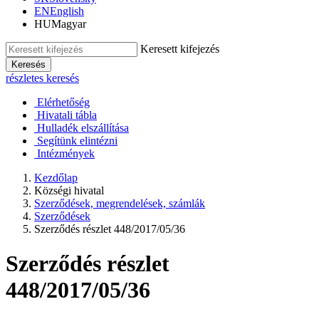
EN
English
HU
Magyar
Keresett kifejezés
Keresés
részletes keresés
Elérhetőség
Hivatali tábla
Hulladék elszállítása
Segítünk elintézni
Intézmények
Kezdőlap
Községi hivatal
Szerződések, megrendelések, számlák
Szerződések
Szerződés részlet 448/2017/05/36
Szerződés részlet
448/2017/05/36