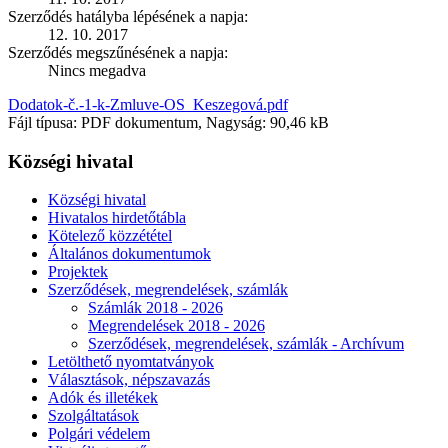
Szerződés hatályba lépésének a napja:
12. 10. 2017
Szerződés megszűnésének a napja:
Nincs megadva
Dodatok-č.-1-k-Zmluve-OS_Keszegová.pdf
Fájl típusa: PDF dokumentum, Nagyság: 90,46 kB
Községi hivatal
Községi hivatal
Hivatalos hirdetőtábla
Kötelező közzététel
Általános dokumentumok
Projektek
Szerződések, megrendelések, számlák
Számlák 2018 - 2026
Megrendelések 2018 - 2026
Szerződések, megrendelések, számlák - Archívum
Letölthető nyomtatványok
Választások, népszavazás
Adók és illetékek
Szolgáltatások
Polgári védelem