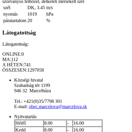
szórványos felhőzet, délkeleti mérsékelt szél
szél
DK, 3.45
m/s
nyomás
1019
hPa
páratartalom
20
%
Látogatottság
Látogatottság:
ONLINE:
0
MA:
112
A HÉTEN:
741
ÖSSZESEN:
1297058
Községi hivatal
Szabadság tér 1199
946 32 Marcelháza
Tel.: +421(0)35/7798 301
E-mail:
obec.marcelova@marcelova.sk
Nyitvatartás
Hétfő
8.00
-
16.00
Kedd
8.00
-
16.00