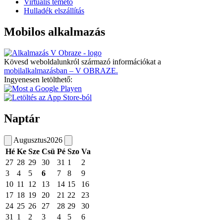
Virtuális temető
Hulladék elszállítás
Mobilos alkalmazás
Kövesd weboldalunkról származó információkat a
mobilalkalmazásban – V OBRAZE.
Ingyenesen letölthető:
Naptár
Augusztus
2026
Hé
Ke
Sze
Csü
Pé
Szo
Va
27
28
29
30
31
1
2
3
4
5
6
7
8
9
10
11
12
13
14
15
16
17
18
19
20
21
22
23
24
25
26
27
28
29
30
31
1
2
3
4
5
6