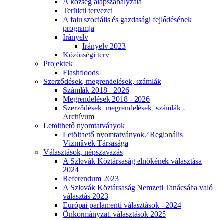
A község alapszabályzata
Területi tervezet
A falu szociális és gazdasági fejlődésének
programja
Irányelv
Irányelv 2023
Közösségi terv
Projektek
Flashfloods
Szerződések, megrendelések, számlák
Számlák 2018 - 2026
Megrendelések 2018 - 2026
Szerződések, megrendelések, számlák -
Archívum
Letölthető nyomtatványok
Letölthető nyomtatványok ⁄ Regionális
Vízművek Társasága
Választások, népszavazás
A Szlovák Köztársaság elnökének választása
2024
Referendum 2023
A Szlovák Köztársaság Nemzeti Tanácsába való
választás 2023
Európai parlamenti választások - 2024
Önkormányzati választások 2025