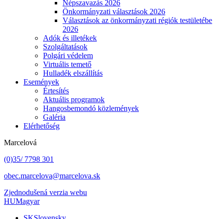
Népszavazás 2026
Önkormányzati választások 2026
Választások az önkormányzati régiók testületébe
2026
Adók és illetékek
Szolgáltatások
Polgári védelem
Virtuális temető
Hulladék elszállítás
Események
Értesítés
Aktuális programok
Hangosbemondó közlemények
Galéria
Elérhetőség
Marcelová
(0)35/ 7798 301
obec.marcelova@marcelova.sk
Zjednodušená verzia webu
HU
Magyar
SK
Slovensky