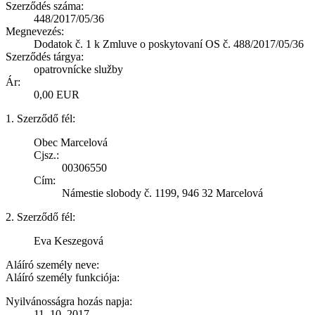
Szerződés száma:
448/2017/05/36
Megnevezés:
Dodatok č. 1 k Zmluve o poskytovaní OS č. 488/2017/05/36
Szerződés tárgya:
opatrovnícke služby
Ár:
0,00 EUR
1. Szerződő fél:
Obec Marcelová
Cjsz.:
00306550
Cím:
Námestie slobody č. 1199, 946 32 Marcelová
2. Szerződő fél:
Eva Keszegová
Aláíró személy neve:
Aláíró személy funkciója:
Nyilvánosságra hozás napja:
11. 10. 2017