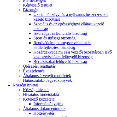
Elérhetőségek
Képviselő testület
Bizottság
Üzleti, pénzügyi és a nyilvános beszerzéseket
kezelő bizottság
Szociális és az egészségügyi ellátást kezelő
bizottság
Iskolaügyi és kulturális bizottság
Sport és ifjúsági bizottság
Rendvédelmi, környezetvédelmi és
területfejlesztési bizottság
Közérdekvédelmi és a vezetői beosztásban lévő
köztisztviselőket felügyelő bizottság
Bérlakásokat felügyelő bizottság
Ülésezési rendtartás
Éves jelentés
Általános érvényű rendeletek
Határozatok ⁄ Jegyzőkönyvek
Községi hivatal
Községi hivatal
Hivatalos hirdetőtábla
Kötelező közzététel
Információnyújtás
Általános dokumentumok
Költségvetés