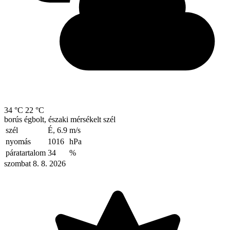
34 °C
22 °C
borús égbolt, északi mérsékelt szél
szél
É, 6.9
m/s
nyomás
1016
hPa
páratartalom
34
%
szombat 8. 8. 2026