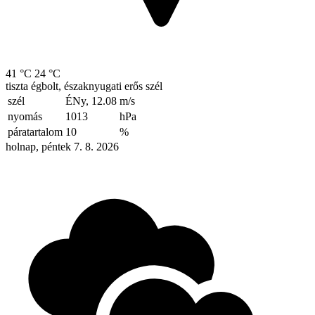
41 °C
24 °C
tiszta égbolt, északnyugati erős szél
szél
ÉNy, 12.08
m/s
nyomás
1013
hPa
páratartalom
10
%
holnap, péntek 7. 8. 2026