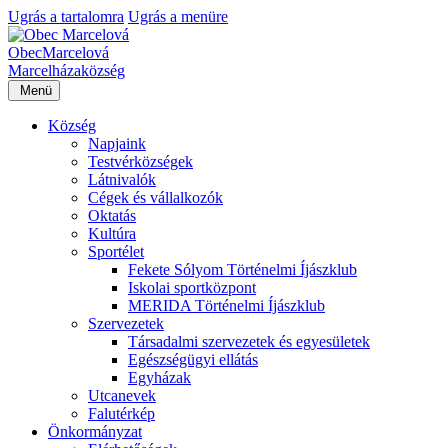
Ugrás a tartalomra
Ugrás a menüre
Obec
Marcelová
Marcelháza
község
Menü
Község
Napjaink
Testvérközségek
Látnivalók
Cégek és vállalkozók
Oktatás
Kultúra
Sportélet
Fekete Sólyom Történelmi Íjászklub
Iskolai sportközpont
MERIDA Történelmi Íjászklub
Szervezetek
Társadalmi szervezetek és egyesületek
Egészségügyi ellátás
Egyházak
Utcanevek
Falutérkép
Önkormányzat