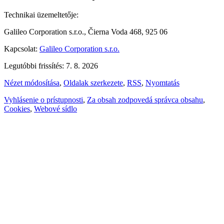
Technikai üzemeltetője:
Galileo Corporation s.r.o., Čierna Voda 468, 925 06
Kapcsolat:
Galileo Corporation s.r.o.
Legutóbbi frissítés: 7. 8. 2026
Nézet módosítása
,
Oldalak szerkezete
,
RSS
,
Nyomtatás
Vyhlásenie o prístupnosti
,
Za obsah zodpovedá správca obsahu
,
Cookies
,
Webové sídlo