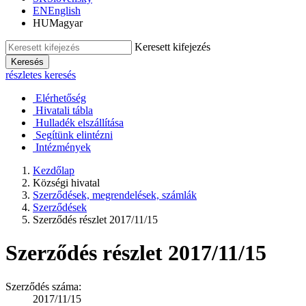
EN
English
HU
Magyar
Keresett kifejezés
Keresés
részletes keresés
Elérhetőség
Hivatali tábla
Hulladék elszállítása
Segítünk elintézni
Intézmények
Kezdőlap
Községi hivatal
Szerződések, megrendelések, számlák
Szerződések
Szerződés részlet 2017/11/15
Szerződés részlet 2017/11/15
Szerződés száma:
2017/11/15