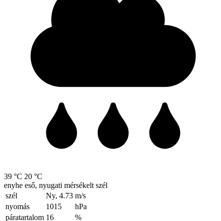
39 °C
20 °C
enyhe eső, nyugati mérsékelt szél
szél
Ny, 4.73
m/s
nyomás
1015
hPa
páratartalom
16
%