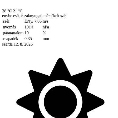
38 °C
21 °C
enyhe eső, északnyugati mérsékelt szél
szél
ÉNy, 7.06
m/s
nyomás
1014
hPa
páratartalom
19
%
csapadék
0.35
mm
szerda 12. 8. 2026