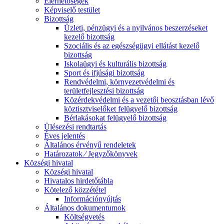
Elérhetőségek
Képviselő testület
Bizottság
Üzleti, pénzügyi és a nyilvános beszerzéseket
kezelő bizottság
Szociális és az egészségügyi ellátást kezelő
bizottság
Iskolaügyi és kulturális bizottság
Sport és ifjúsági bizottság
Rendvédelmi, környezetvédelmi és
területfejlesztési bizottság
Közérdekvédelmi és a vezetői beosztásban lévő
köztisztviselőket felügyelő bizottság
Bérlakásokat felügyelő bizottság
Ülésezési rendtartás
Éves jelentés
Általános érvényű rendeletek
Határozatok ⁄ Jegyzőkönyvek
Községi hivatal
Községi hivatal
Hivatalos hirdetőtábla
Kötelező közzététel
Információnyújtás
Általános dokumentumok
Költségvetés