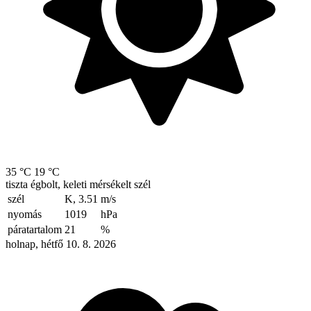
35 °C
19 °C
tiszta égbolt, keleti mérsékelt szél
szél
K, 3.51
m/s
nyomás
1019
hPa
páratartalom
21
%
holnap, hétfő 10. 8. 2026