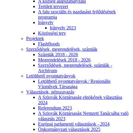
A község alapszabályzata
Területi tervezet
A falu szociális és gazdasági fejlődésének
programja
Irányelv
Irányelv 2023
Közösségi terv
Projektek
Flashfloods
Szerződések, megrendelések, számlák
Számlák 2018 - 2026
Megrendelések 2018 - 2026
Szerződések, megrendelések, számlák -
Archívum
Letölthető nyomtatványok
Letölthető nyomtatványok ⁄ Regionális
Vízművek Társasága
Választások, népszavazás
A Szlovák Köztársaság elnökének választása
2024
Referendum 2023
A Szlovák Köztársaság Nemzeti Tanácsába való
választás 2023
Európai parlamenti választások - 2024
Önkormányzati választások 2025