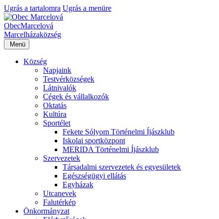
Ugrás a tartalomra
Ugrás a menüre
Obec
Marcelová
Marcelháza
község
Menü
Község
Napjaink
Testvérközségek
Látnivalók
Cégek és vállalkozók
Oktatás
Kultúra
Sportélet
Fekete Sólyom Történelmi Íjászklub
Iskolai sportközpont
MERIDA Történelmi Íjászklub
Szervezetek
Társadalmi szervezetek és egyesületek
Egészségügyi ellátás
Egyházak
Utcanevek
Falutérkép
Önkormányzat