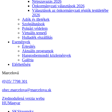
Népszavazás 2026
Önkormányzati választások 2026
Választások az önkormányzati régiók testületébe
2026
Adók és illetékek
Szolgáltatások
Polgári védelem
Virtuális temető
Hulladék elszállítás
Események
Értesítés
Aktuális programok
Hangosbemondó közlemények
Galéria
Elérhetőség
Marcelová
(0)35/ 7798 301
obec.marcelova@marcelova.sk
Zjednodušená verzia webu
HU
Magyar
SK
Slovensky