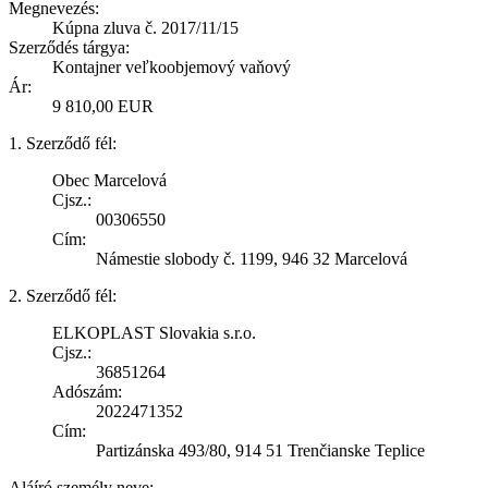
Megnevezés:
Kúpna zluva č. 2017/11/15
Szerződés tárgya:
Kontajner veľkoobjemový vaňový
Ár:
9 810,00 EUR
1. Szerződő fél:
Obec Marcelová
Cjsz.:
00306550
Cím:
Námestie slobody č. 1199, 946 32 Marcelová
2. Szerződő fél:
ELKOPLAST Slovakia s.r.o.
Cjsz.:
36851264
Adószám:
2022471352
Cím:
Partizánska 493/80, 914 51 Trenčianske Teplice
Aláíró személy neve: