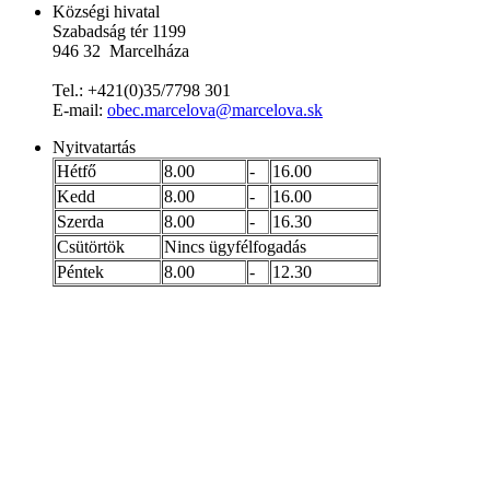
Községi hivatal
Szabadság tér 1199
946 32 Marcelháza
Tel.: +421(0)35/7798 301
E-mail:
obec.marcelova@marcelova.sk
Nyitvatartás
Hétfő
8.00
-
16.00
Kedd
8.00
-
16.00
Szerda
8.00
-
16.30
Csütörtök
Nincs ügyfélfogadás
Péntek
8.00
-
12.30