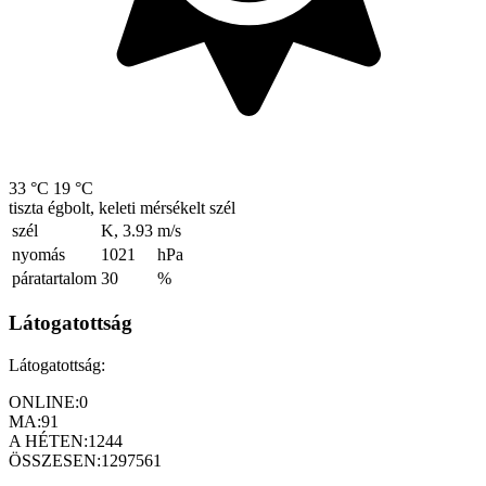
33 °C
19 °C
tiszta égbolt, keleti mérsékelt szél
szél
K, 3.93
m/s
nyomás
1021
hPa
páratartalom
30
%
Látogatottság
Látogatottság:
ONLINE:
0
MA:
91
A HÉTEN:
1244
ÖSSZESEN:
1297561