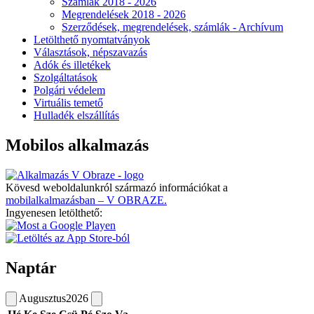
Számlák 2018 - 2026
Megrendelések 2018 - 2026
Szerződések, megrendelések, számlák - Archívum
Letölthető nyomtatványok
Választások, népszavazás
Adók és illetékek
Szolgáltatások
Polgári védelem
Virtuális temető
Hulladék elszállítás
Mobilos alkalmazás
Kövesd weboldalunkról származó információkat a
mobilalkalmazásban – V OBRAZE.
Ingyenesen letölthető:
Naptár
Augusztus
2026