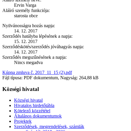
Ervin Varga
Aláíró személy funkciója:
starosta obce
Nyilvánosságra hozás napja:
14. 12. 2017
Szerződés hatályba lépésének a napja:
15. 12. 2017
Szerződéskötés/szerződés jóváhagyás napja:
14. 12. 2017
Szerződés megszűnésének a napja:
Nincs megadva
Kúpna zmluva č. 2017_11_15 (2).pdf
Fájl típusa: PDF dokumentum, Nagyság: 264,88 kB
Községi hivatal
Községi hivatal
Hivatalos hirdetőtábla
Kötelező közzététel
Általános dokumentumok
Projektek
Szerződések, megrendelések, számlák