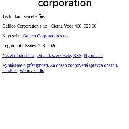
Technikai üzemeltetője:
Galileo Corporation s.r.o., Čierna Voda 468, 925 06
Kapcsolat:
Galileo Corporation s.r.o.
Legutóbbi frissítés: 7. 8. 2026
Nézet módosítása
,
Oldalak szerkezete
,
RSS
,
Nyomtatás
Vyhlásenie o prístupnosti
,
Za obsah zodpovedá správca obsahu
,
Cookies
,
Webové sídlo