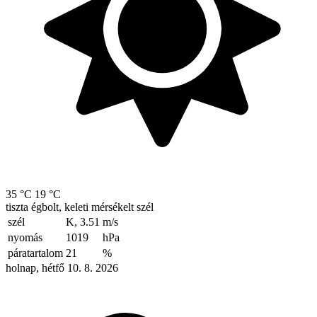
35 °C
19 °C
tiszta égbolt, keleti mérsékelt szél
szél
K, 3.51
m/s
nyomás
1019
hPa
páratartalom
21
%
holnap, hétfő 10. 8. 2026