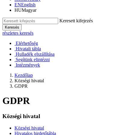
EN
English
HU
Magyar
Keresett kifejezés
Keresés
részletes keresés
Elérhetőség
Hivatali tábla
Hulladék elszállítása
Segítünk elintézni
Intézmények
Kezdőlap
Községi hivatal
GDPR
GDPR
Községi hivatal
Községi hivatal
Hivatalos hirdetőtábla