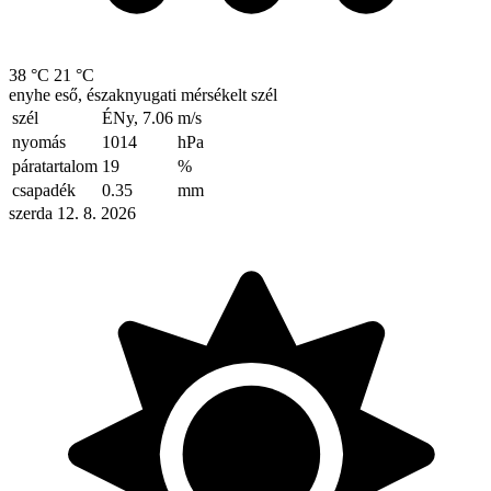
38 °C
21 °C
enyhe eső, északnyugati mérsékelt szél
szél
ÉNy, 7.06
m/s
nyomás
1014
hPa
páratartalom
19
%
csapadék
0.35
mm
szerda 12. 8. 2026