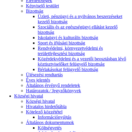
Elérhetőségek
Képviselő testület
Bizottság
Üzleti, pénzügyi és a nyilvános beszerzéseket
kezelő bizottság
Szociális és az egészségügyi ellátást kezelő
bizottság
Iskolaügyi és kulturális bizottság
Sport és ifjúsági bizottság
Rendvédelmi, környezetvédelmi és
területfejlesztési bizottság
Közérdekvédelmi és a vezetői beosztásban lévő
köztisztviselőket felügyelő bizottság
Bérlakásokat felügyelő bizottság
Ülésezési rendtartás
Éves jelentés
Általános érvényű rendeletek
Határozatok ⁄ Jegyzőkönyvek
Községi hivatal
Községi hivatal
Hivatalos hirdetőtábla
Kötelező közzététel
Információnyújtás
Általános dokumentumok
Költségvetés