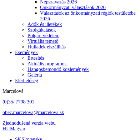
Népszavazás 2026
Önkormányzati választások 2026
Választások az önkormányzati régiók testületébe
2026
Adók és illetékek
Szolgáltatások
Polgári védelem
Virtuális temető
Hulladék elszállítás
Események
Értesítés
Aktuális programok
Hangosbemondó közlemények
Galéria
Elérhetőség
Marcelová
(0)35/ 7798 301
obec.marcelova@marcelova.sk
Zjednodušená verzia webu
HU
Magyar
SK
Slovensky