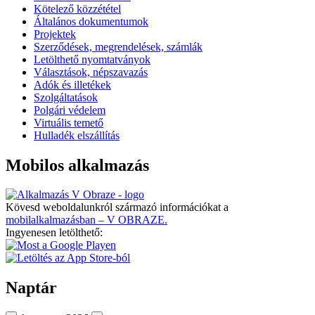
Kötelező közzététel
Általános dokumentumok
Projektek
Szerződések, megrendelések, számlák
Letölthető nyomtatványok
Választások, népszavazás
Adók és illetékek
Szolgáltatások
Polgári védelem
Virtuális temető
Hulladék elszállítás
Mobilos alkalmazás
Kövesd weboldalunkról származó információkat a
mobilalkalmazásban – V OBRAZE.
Ingyenesen letölthető:
Naptár