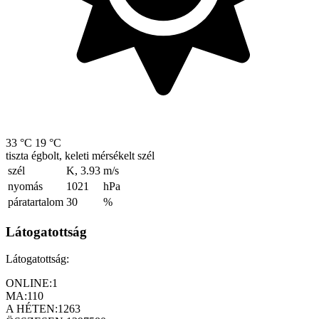
33 °C
19 °C
tiszta égbolt, keleti mérsékelt szél
szél
K, 3.93
m/s
nyomás
1021
hPa
páratartalom
30
%
Látogatottság
Látogatottság:
ONLINE:
1
MA:
110
A HÉTEN:
1263