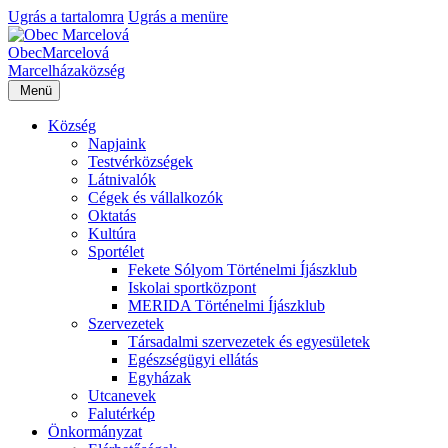
Ugrás a tartalomra
Ugrás a menüre
Obec
Marcelová
Marcelháza
község
Menü
Község
Napjaink
Testvérközségek
Látnivalók
Cégek és vállalkozók
Oktatás
Kultúra
Sportélet
Fekete Sólyom Történelmi Íjászklub
Iskolai sportközpont
MERIDA Történelmi Íjászklub
Szervezetek
Társadalmi szervezetek és egyesületek
Egészségügyi ellátás
Egyházak
Utcanevek
Falutérkép
Önkormányzat