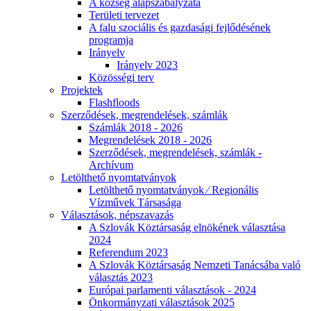
A község alapszabályzata
Területi tervezet
A falu szociális és gazdasági fejlődésének
programja
Irányelv
Irányelv 2023
Közösségi terv
Projektek
Flashfloods
Szerződések, megrendelések, számlák
Számlák 2018 - 2026
Megrendelések 2018 - 2026
Szerződések, megrendelések, számlák -
Archívum
Letölthető nyomtatványok
Letölthető nyomtatványok ⁄ Regionális
Vízművek Társasága
Választások, népszavazás
A Szlovák Köztársaság elnökének választása
2024
Referendum 2023
A Szlovák Köztársaság Nemzeti Tanácsába való
választás 2023
Európai parlamenti választások - 2024
Önkormányzati választások 2025