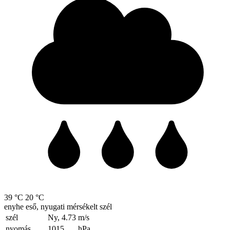
39 °C
20 °C
enyhe eső, nyugati mérsékelt szél
szél
Ny, 4.73
m/s
nyomás
1015
hPa