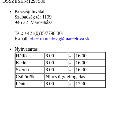
ÖSSZESEN:
1297580
Községi hivatal
Szabadság tér 1199
946 32 Marcelháza
Tel.: +421(0)35/7798 301
E-mail:
obec.marcelova@marcelova.sk
Nyitvatartás
Hétfő
8.00
-
16.00
Kedd
8.00
-
16.00
Szerda
8.00
-
16.30
Csütörtök
Nincs ügyfélfogadás
Péntek
8.00
-
12.30