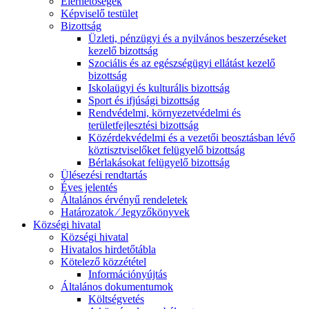
Elérhetőségek
Képviselő testület
Bizottság
Üzleti, pénzügyi és a nyilvános beszerzéseket
kezelő bizottság
Szociális és az egészségügyi ellátást kezelő
bizottság
Iskolaügyi és kulturális bizottság
Sport és ifjúsági bizottság
Rendvédelmi, környezetvédelmi és
területfejlesztési bizottság
Közérdekvédelmi és a vezetői beosztásban lévő
köztisztviselőket felügyelő bizottság
Bérlakásokat felügyelő bizottság
Ülésezési rendtartás
Éves jelentés
Általános érvényű rendeletek
Határozatok ⁄ Jegyzőkönyvek
Községi hivatal
Községi hivatal
Hivatalos hirdetőtábla
Kötelező közzététel
Információnyújtás
Általános dokumentumok
Költségvetés