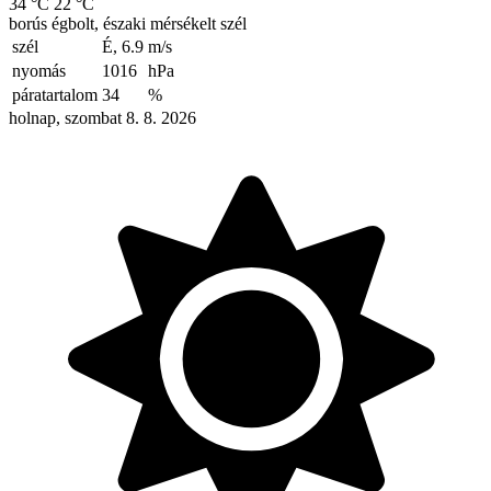
34 °C
22 °C
borús égbolt, északi mérsékelt szél
szél
É, 6.9
m/s
nyomás
1016
hPa
páratartalom
34
%
holnap, szombat 8. 8. 2026