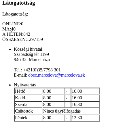
Látogatottság
Látogatottság:
ONLINE:
0
MA:
40
A HÉTEN:
842
ÖSSZESEN:
1297159
Községi hivatal
Szabadság tér 1199
946 32 Marcelháza
Tel.: +421(0)35/7798 301
E-mail:
obec.marcelova@marcelova.sk
Nyitvatartás
Hétfő
8.00
-
16.00
Kedd
8.00
-
16.00
Szerda
8.00
-
16.30
Csütörtök
Nincs ügyfélfogadás
Péntek
8.00
-
12.30