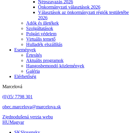
Népszavazás 2026
Önkormányzati választások 2026
Választások az önkormányzati régiók testületébe
2026
Adók és illetékek
Szolgáltatások
Polgári védelem
Virtuális temető
Hulladék elszállítás
Események
Értesítés
Aktuális programok
Hangosbemondó közlemények
Galéria
Elérhetőség
Marcelová
(0)35/ 7798 301
obec.marcelova@marcelova.sk
Zjednodušená verzia webu
HU
Magyar
SK
Slovensky