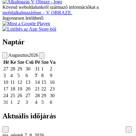
Kövesd weboldalunkról származó információkat a
mobilalkalmazásban – V OBRAZE.
Ingyenesen letölthető:
Naptár
Augusztus
2026
Hé
Ke
Sze
Csü
Pé
Szo
Va
27
28
29
30
31
1
2
3
4
5
6
7
8
9
10
11
12
13
14
15
16
17
18
19
20
21
22
23
24
25
26
27
28
29
30
31
1
2
3
4
5
6
Aktuális időjárás
ma, péntek 7. 8. 2026