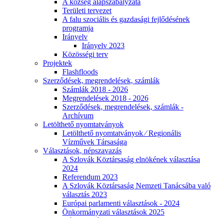
A község alapszabályzata
Területi tervezet
A falu szociális és gazdasági fejlődésének
programja
Irányelv
Irányelv 2023
Közösségi terv
Projektek
Flashfloods
Szerződések, megrendelések, számlák
Számlák 2018 - 2026
Megrendelések 2018 - 2026
Szerződések, megrendelések, számlák -
Archívum
Letölthető nyomtatványok
Letölthető nyomtatványok ⁄ Regionális
Vízművek Társasága
Választások, népszavazás
A Szlovák Köztársaság elnökének választása
2024
Referendum 2023
A Szlovák Köztársaság Nemzeti Tanácsába való
választás 2023
Európai parlamenti választások - 2024
Önkormányzati választások 2025