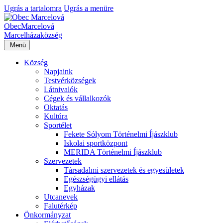
Ugrás a tartalomra
Ugrás a menüre
Obec
Marcelová
Marcelháza
község
Menü
Község
Napjaink
Testvérközségek
Látnivalók
Cégek és vállalkozók
Oktatás
Kultúra
Sportélet
Fekete Sólyom Történelmi Íjászklub
Iskolai sportközpont
MERIDA Történelmi Íjászklub
Szervezetek
Társadalmi szervezetek és egyesületek
Egészségügyi ellátás
Egyházak
Utcanevek
Falutérkép
Önkormányzat