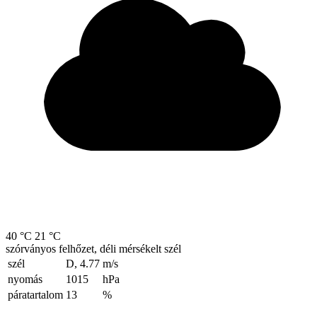
40 °C
21 °C
szórványos felhőzet, déli mérsékelt szél
szél
D, 4.77
m/s
nyomás
1015
hPa
páratartalom
13
%