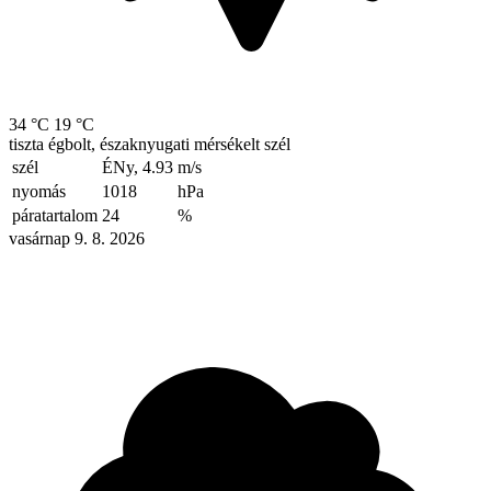
34 °C
19 °C
tiszta égbolt, északnyugati mérsékelt szél
szél
ÉNy, 4.93
m/s
nyomás
1018
hPa
páratartalom
24
%
vasárnap 9. 8. 2026