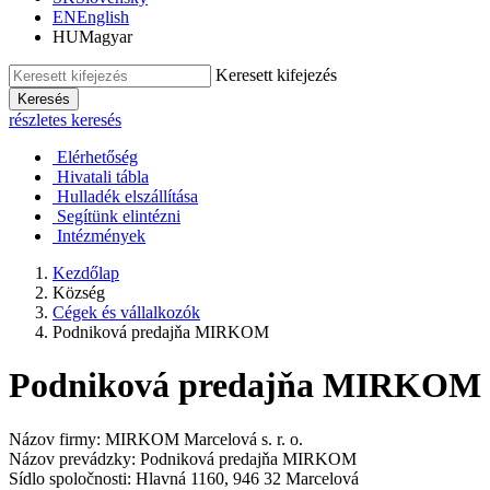
EN
English
HU
Magyar
Keresett kifejezés
Keresés
részletes keresés
Elérhetőség
Hivatali tábla
Hulladék elszállítása
Segítünk elintézni
Intézmények
Kezdőlap
Község
Cégek és vállalkozók
Podniková predajňa MIRKOM
Podniková predajňa MIRKOM
Názov firmy: MIRKOM Marcelová s. r. o.
Názov prevádzky: Podniková predajňa MIRKOM
Sídlo spoločnosti: Hlavná 1160, 946 32 Marcelová