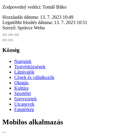
Zodpovedný vedúci: Tomáš Bilko
Hozzáadás dátuma:
13. 7. 2023 10:49
Legutóbbi frissítés dátuma:
13. 7. 2023 10:51
Szerző:
Správce Webu
Község
Napjaink
Testvérközségek
Látnivalók
Cégek és vállalkozók
Oktatás
Kultúra
Sportélet
Szervezetek
Utcanevek
Falutérkép
Mobilos alkalmazás