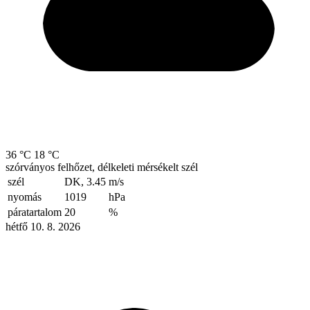
36 °C
18 °C
szórványos felhőzet, délkeleti mérsékelt szél
szél
DK, 3.45
m/s
nyomás
1019
hPa
páratartalom
20
%
hétfő 10. 8. 2026