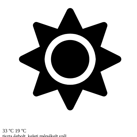
33 °C
19 °C
tiszta égbolt, keleti mérsékelt szél