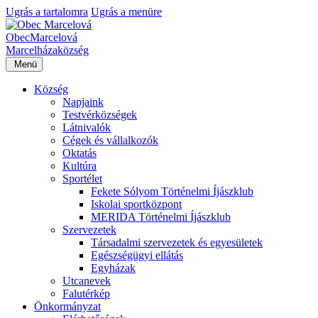
Ugrás a tartalomra
Ugrás a menüre
Obec
Marcelová
Marcelháza
község
Menü
Község
Napjaink
Testvérközségek
Látnivalók
Cégek és vállalkozók
Oktatás
Kultúra
Sportélet
Fekete Sólyom Történelmi Íjászklub
Iskolai sportközpont
MERIDA Történelmi Íjászklub
Szervezetek
Társadalmi szervezetek és egyesületek
Egészségügyi ellátás
Egyházak
Utcanevek
Falutérkép
Önkormányzat