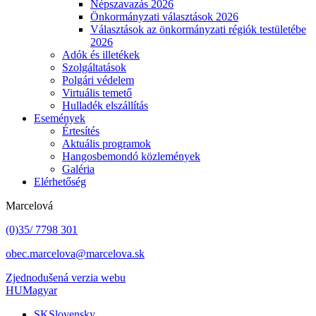
Népszavazás 2026
Önkormányzati választások 2026
Választások az önkormányzati régiók testületébe
2026
Adók és illetékek
Szolgáltatások
Polgári védelem
Virtuális temető
Hulladék elszállítás
Események
Értesítés
Aktuális programok
Hangosbemondó közlemények
Galéria
Elérhetőség
Marcelová
(0)35/ 7798 301
obec.marcelova@marcelova.sk
Zjednodušená verzia webu
HU
Magyar
SK
Slovensky