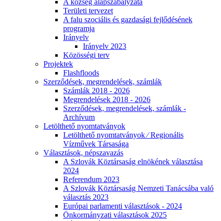
A község alapszabályzata
Területi tervezet
A falu szociális és gazdasági fejlődésének
programja
Irányelv
Irányelv 2023
Közösségi terv
Projektek
Flashfloods
Szerződések, megrendelések, számlák
Számlák 2018 - 2026
Megrendelések 2018 - 2026
Szerződések, megrendelések, számlák -
Archívum
Letölthető nyomtatványok
Letölthető nyomtatványok ⁄ Regionális
Vízművek Társasága
Választások, népszavazás
A Szlovák Köztársaság elnökének választása
2024
Referendum 2023
A Szlovák Köztársaság Nemzeti Tanácsába való
választás 2023
Európai parlamenti választások - 2024
Önkormányzati választások 2025