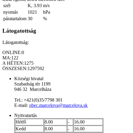
szél
K, 3.93
m/s
nyomás
1021
hPa
páratartalom
30
%
Látogatottság
Látogatottság:
ONLINE:
0
MA:
122
A HÉTEN:
1275
ÖSSZESEN:
1297592
Községi hivatal
Szabadság tér 1199
946 32 Marcelháza
Tel.: +421(0)35/7798 301
E-mail:
obec.marcelova@marcelova.sk
Nyitvatartás
Hétfő
8.00
-
16.00
Kedd
8.00
-
16.00