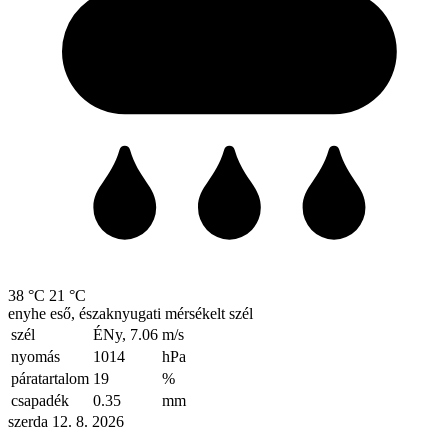
38 °C
21 °C
enyhe eső, északnyugati mérsékelt szél
szél
ÉNy, 7.06
m/s
nyomás
1014
hPa
páratartalom
19
%
csapadék
0.35
mm
szerda 12. 8. 2026