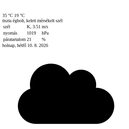
35 °C
19 °C
tiszta égbolt, keleti mérsékelt szél
szél
K, 3.51
m/s
nyomás
1019
hPa
páratartalom
21
%
holnap, hétfő 10. 8. 2026