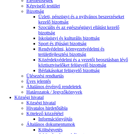
Elérhetőségek
Képviselő testület
Bizottság
Üzleti, pénzügyi és a nyilvános beszerzéseket
kezelő bizottság
Szociális és az egészségügyi ellátást kezelő
bizottság
Iskolaügyi és kulturális bizottság
Sport és ifjúsági bizottság
Rendvédelmi, környezetvédelmi és
területfejlesztési bizottság
Közérdekvédelmi és a vezetői beosztásban lévő
köztisztviselőket felügyelő bizottság
Bérlakásokat felügyelő bizottság
Ülésezési rendtartás
Éves jelentés
Általános érvényű rendeletek
Határozatok ⁄ Jegyzőkönyvek
Községi hivatal
Községi hivatal
Hivatalos hirdetőtábla
Kötelező közzététel
Információnyújtás
Általános dokumentumok
Költségvetés