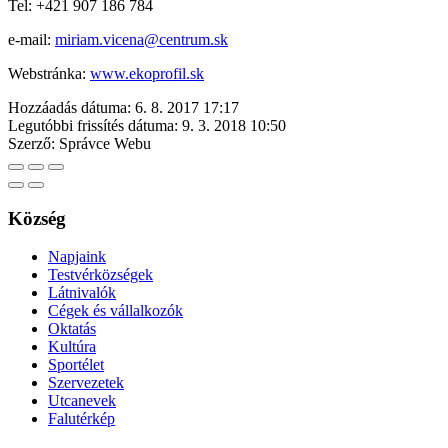
Tel: +421 907 186 784
e-mail:
miriam.vicena@centrum.sk
Webstránka:
www.ekoprofil.sk
Hozzáadás dátuma:
6. 8. 2017 17:17
Legutóbbi frissítés dátuma:
9. 3. 2018 10:50
Szerző:
Správce Webu
Község
Napjaink
Testvérközségek
Látnivalók
Cégek és vállalkozók
Oktatás
Kultúra
Sportélet
Szervezetek
Utcanevek
Falutérkép