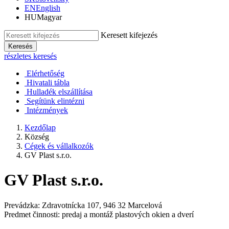
EN
English
HU
Magyar
Keresett kifejezés
Keresés
részletes keresés
Elérhetőség
Hivatali tábla
Hulladék elszállítása
Segítünk elintézni
Intézmények
Kezdőlap
Község
Cégek és vállalkozók
GV Plast s.r.o.
GV Plast s.r.o.
Prevádzka: Zdravotnícka 107, 946 32 Marcelová
Predmet činnosti: predaj a montáž plastových okien a dverí