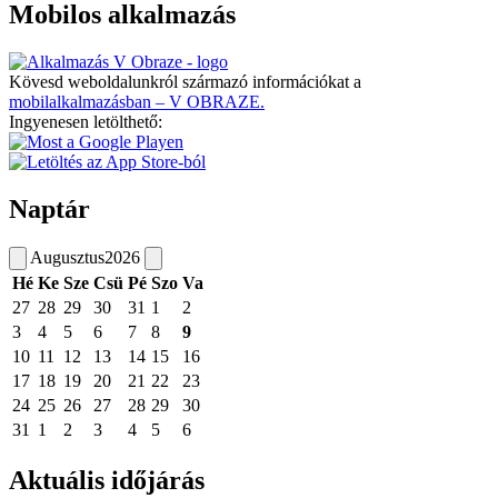
Mobilos alkalmazás
Kövesd weboldalunkról származó információkat a
mobilalkalmazásban – V OBRAZE.
Ingyenesen letölthető:
Naptár
Augusztus
2026
Hé
Ke
Sze
Csü
Pé
Szo
Va
27
28
29
30
31
1
2
3
4
5
6
7
8
9
10
11
12
13
14
15
16
17
18
19
20
21
22
23
24
25
26
27
28
29
30
31
1
2
3
4
5
6
Aktuális időjárás