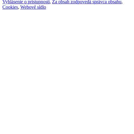
Vyhlásenie o prístupnosti
,
Za obsah zodpovedá správca obsahu
,
Cookies
,
Webové sídlo