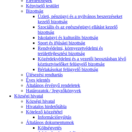
Elérhetőségek
Képviselő testület
Bizottság
Üzleti, pénzügyi és a nyilvános beszerzéseket
kezelő bizottság
Szociális és az egészségügyi ellátást kezelő
bizottság
Iskolaügyi és kulturális bizottság
Sport és ifjúsági bizottság
Rendvédelmi, környezetvédelmi és
területfejlesztési bizottság
Közérdekvédelmi és a vezetői beosztásban lévő
köztisztviselőket felügyelő bizottság
Bérlakásokat felügyelő bizottság
Ülésezési rendtartás
Éves jelentés
Általános érvényű rendeletek
Határozatok ⁄ Jegyzőkönyvek
Községi hivatal
Községi hivatal
Hivatalos hirdetőtábla
Kötelező közzététel
Információnyújtás
Általános dokumentumok
Költségvetés