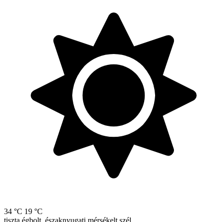
34 °C
19 °C
tiszta égbolt, északnyugati mérsékelt szél