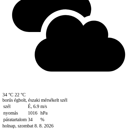
34 °C
22 °C
borús égbolt, északi mérsékelt szél
szél
É, 6.9
m/s
nyomás
1016
hPa
páratartalom
34
%
holnap, szombat 8. 8. 2026