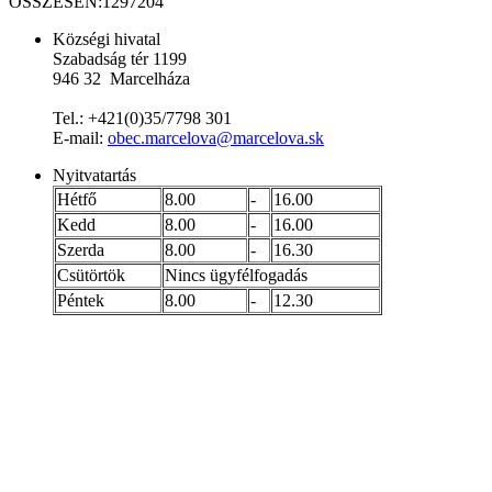
ÖSSZESEN:
1297204
Községi hivatal
Szabadság tér 1199
946 32 Marcelháza
Tel.: +421(0)35/7798 301
E-mail:
obec.marcelova@marcelova.sk
Nyitvatartás
Hétfő
8.00
-
16.00
Kedd
8.00
-
16.00
Szerda
8.00
-
16.30
Csütörtök
Nincs ügyfélfogadás
Péntek
8.00
-
12.30