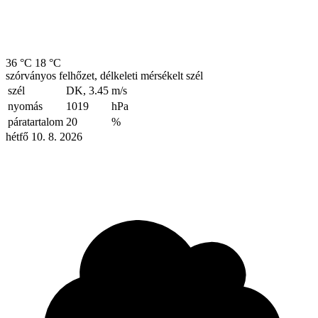
36 °C
18 °C
szórványos felhőzet, délkeleti mérsékelt szél
szél
DK, 3.45
m/s
nyomás
1019
hPa
páratartalom
20
%
hétfő 10. 8. 2026