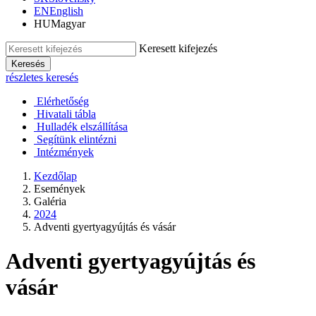
EN
English
HU
Magyar
Keresett kifejezés
Keresés
részletes keresés
Elérhetőség
Hivatali tábla
Hulladék elszállítása
Segítünk elintézni
Intézmények
Kezdőlap
Események
Galéria
2024
Adventi gyertyagyújtás és vásár
Adventi gyertyagyújtás és
vásár