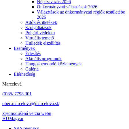
Népszavazás 2026
Önkormányzati választások 2026
Választások az önkormányzati régiók testületébe
2026
Adók és illetékek
Szolgáltatások
Polgári védelem
Virtuális temető
Hulladék elszállítás
Események
Értesítés
Aktuális programok
Hangosbemondó közlemények
Galéria
Elérhetőség
Marcelová
(0)35/ 7798 301
obec.marcelova@marcelova.sk
Zjednodušená verzia webu
HU
Magyar
SK
Slovensky