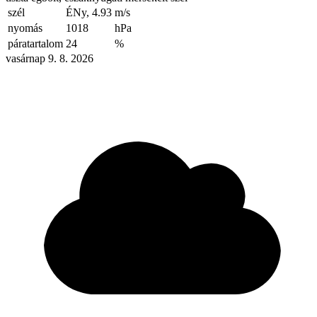
szél
ÉNy, 4.93
m/s
nyomás
1018
hPa
páratartalom
24
%
vasárnap 9. 8. 2026