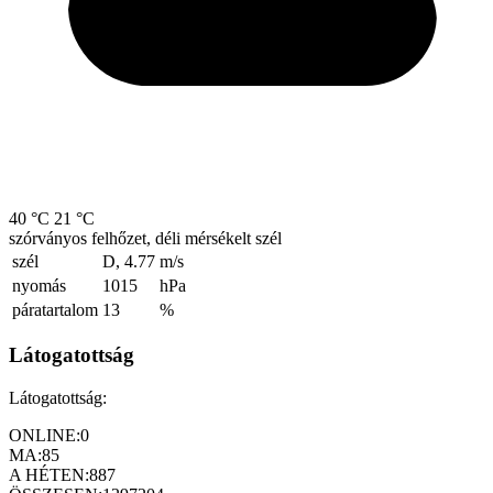
40 °C
21 °C
szórványos felhőzet, déli mérsékelt szél
szél
D, 4.77
m/s
nyomás
1015
hPa
páratartalom
13
%
Látogatottság
Látogatottság:
ONLINE:
0
MA:
85
A HÉTEN:
887