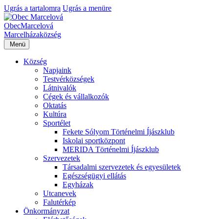
Ugrás a tartalomra
Ugrás a menüre
Obec
Marcelová
Marcelháza
község
Menü
Község
Napjaink
Testvérközségek
Látnivalók
Cégek és vállalkozók
Oktatás
Kultúra
Sportélet
Fekete Sólyom Történelmi Íjászklub
Iskolai sportközpont
MERIDA Történelmi Íjászklub
Szervezetek
Társadalmi szervezetek és egyesületek
Egészségügyi ellátás
Egyházak
Utcanevek
Falutérkép
Önkormányzat