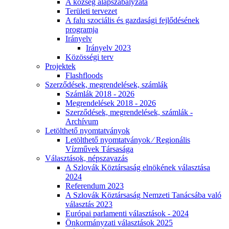
A község alapszabályzata
Területi tervezet
A falu szociális és gazdasági fejlődésének
programja
Irányelv
Irányelv 2023
Közösségi terv
Projektek
Flashfloods
Szerződések, megrendelések, számlák
Számlák 2018 - 2026
Megrendelések 2018 - 2026
Szerződések, megrendelések, számlák -
Archívum
Letölthető nyomtatványok
Letölthető nyomtatványok ⁄ Regionális
Vízművek Társasága
Választások, népszavazás
A Szlovák Köztársaság elnökének választása
2024
Referendum 2023
A Szlovák Köztársaság Nemzeti Tanácsába való
választás 2023
Európai parlamenti választások - 2024
Önkormányzati választások 2025