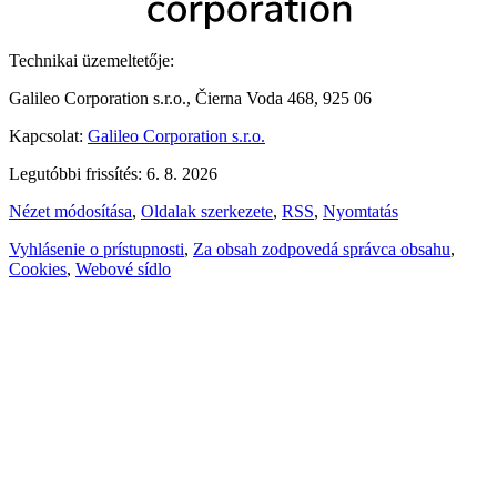
Technikai üzemeltetője:
Galileo Corporation s.r.o., Čierna Voda 468, 925 06
Kapcsolat:
Galileo Corporation s.r.o.
Legutóbbi frissítés: 6. 8. 2026
Nézet módosítása
,
Oldalak szerkezete
,
RSS
,
Nyomtatás
Vyhlásenie o prístupnosti
,
Za obsah zodpovedá správca obsahu
,
Cookies
,
Webové sídlo