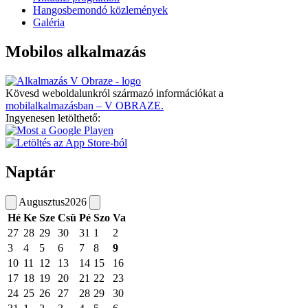
Hangosbemondó közlemények
Galéria
Mobilos alkalmazás
Kövesd weboldalunkról származó információkat a
mobilalkalmazásban – V OBRAZE.
Ingyenesen letölthető:
Naptár
Augusztus
2026
Hé
Ke
Sze
Csü
Pé
Szo
Va
27
28
29
30
31
1
2
3
4
5
6
7
8
9
10
11
12
13
14
15
16
17
18
19
20
21
22
23
24
25
26
27
28
29
30