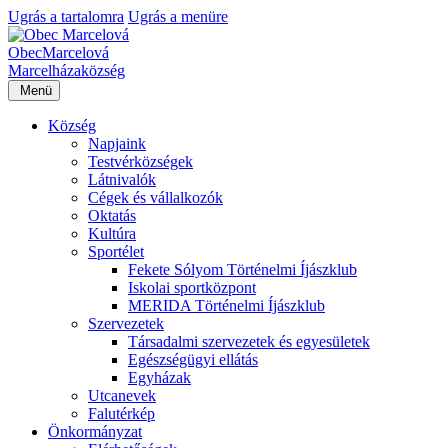
Ugrás a tartalomra
Ugrás a menüre
Obec
Marcelová
Marcelháza
község
Menü
Község
Napjaink
Testvérközségek
Látnivalók
Cégek és vállalkozók
Oktatás
Kultúra
Sportélet
Fekete Sólyom Történelmi Íjászklub
Iskolai sportközpont
MERIDA Történelmi Íjászklub
Szervezetek
Társadalmi szervezetek és egyesületek
Egészségügyi ellátás
Egyházak
Utcanevek
Falutérkép
Önkormányzat