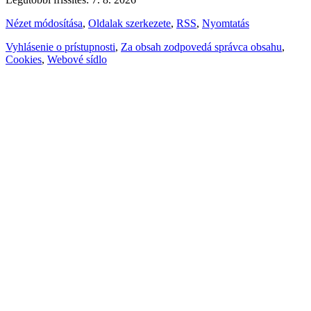
Nézet módosítása
,
Oldalak szerkezete
,
RSS
,
Nyomtatás
Vyhlásenie o prístupnosti
,
Za obsah zodpovedá správca obsahu
,
Cookies
,
Webové sídlo