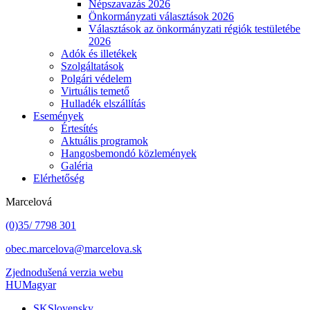
Népszavazás 2026
Önkormányzati választások 2026
Választások az önkormányzati régiók testületébe
2026
Adók és illetékek
Szolgáltatások
Polgári védelem
Virtuális temető
Hulladék elszállítás
Események
Értesítés
Aktuális programok
Hangosbemondó közlemények
Galéria
Elérhetőség
Marcelová
(0)35/ 7798 301
obec.marcelova@marcelova.sk
Zjednodušená verzia webu
HU
Magyar
SK
Slovensky