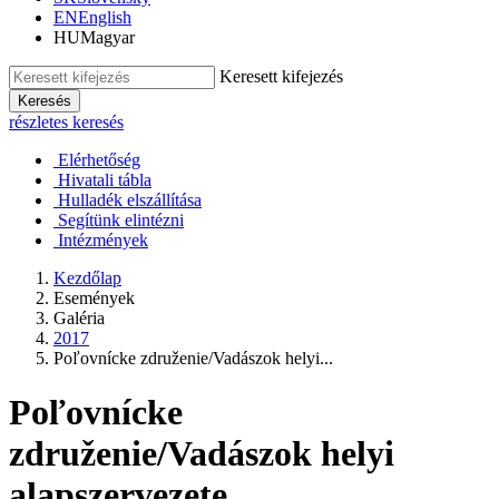
EN
English
HU
Magyar
Keresett kifejezés
Keresés
részletes keresés
Elérhetőség
Hivatali tábla
Hulladék elszállítása
Segítünk elintézni
Intézmények
Kezdőlap
Események
Galéria
2017
Poľovnícke združenie/Vadászok helyi...
Poľovnícke
združenie/Vadászok helyi
alapszervezete