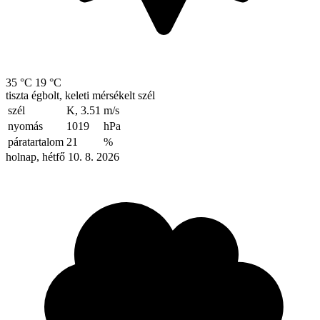
35 °C
19 °C
tiszta égbolt, keleti mérsékelt szél
szél
K, 3.51
m/s
nyomás
1019
hPa
páratartalom
21
%
holnap, hétfő 10. 8. 2026