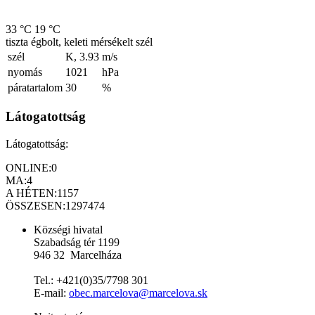
33 °C
19 °C
tiszta égbolt, keleti mérsékelt szél
szél
K, 3.93
m/s
nyomás
1021
hPa
páratartalom
30
%
Látogatottság
Látogatottság:
ONLINE:
0
MA:
4
A HÉTEN:
1157
ÖSSZESEN:
1297474
Községi hivatal
Szabadság tér 1199
946 32 Marcelháza
Tel.: +421(0)35/7798 301
E-mail:
obec.marcelova@marcelova.sk