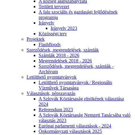
A község alapszabályzata
Területi tervezet
A falu szociális és gazdasági fejlődésének
programja
Irányelv
Irányelv 2023
Közösségi terv
Projektek
Flashfloods
Szerződések, megrendelések, számlák
Számlák 2018 - 2026
Megrendelések 2018 - 2026
Szerződések, megrendelések, számlák -
Archívum
Letölthető nyomtatványok
Letölthető nyomtatványok ⁄ Regionális
Vízművek Társasága
Választások, népszavazás
A Szlovák Köztársaság elnökének választása
2024
Referendum 2023
A Szlovák Köztársaság Nemzeti Tanácsába való
választás 2023
Európai parlamenti választások - 2024
Önkormányzati választások 2025