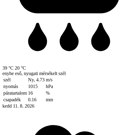
39 °C
20 °C
enyhe eső, nyugati mérsékelt szél
szél
Ny, 4.73
m/s
nyomás
1015
hPa
páratartalom
16
%
csapadék
0.16
mm
kedd 11. 8. 2026