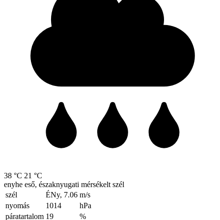
38 °C
21 °C
enyhe eső, északnyugati mérsékelt szél
szél
ÉNy, 7.06
m/s
nyomás
1014
hPa
páratartalom
19
%