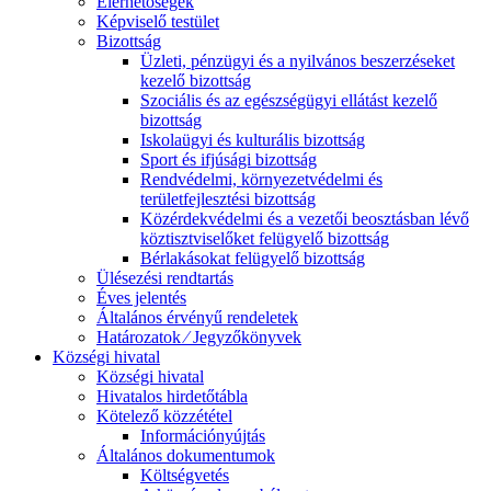
Elérhetőségek
Képviselő testület
Bizottság
Üzleti, pénzügyi és a nyilvános beszerzéseket
kezelő bizottság
Szociális és az egészségügyi ellátást kezelő
bizottság
Iskolaügyi és kulturális bizottság
Sport és ifjúsági bizottság
Rendvédelmi, környezetvédelmi és
területfejlesztési bizottság
Közérdekvédelmi és a vezetői beosztásban lévő
köztisztviselőket felügyelő bizottság
Bérlakásokat felügyelő bizottság
Ülésezési rendtartás
Éves jelentés
Általános érvényű rendeletek
Határozatok ⁄ Jegyzőkönyvek
Községi hivatal
Községi hivatal
Hivatalos hirdetőtábla
Kötelező közzététel
Információnyújtás
Általános dokumentumok
Költségvetés