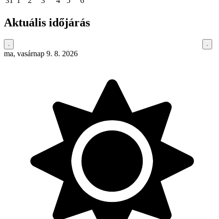
31
1
2
3
4
5
6
Aktuális időjárás
ma, vasárnap 9. 8. 2026