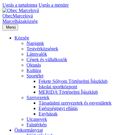
Ugrás a tartalomra
Ugrás a menüre
Obec
Marcelová
Marcelháza
község
Menü
Község
Napjaink
Testvérközségek
Látnivalók
Cégek és vállalkozók
Oktatás
Kultúra
Sportélet
Fekete Sólyom Történelmi Íjászklub
Iskolai sportközpont
MERIDA Történelmi Íjászklub
Szervezetek
Társadalmi szervezetek és egyesületek
Egészségügyi ellátás
Egyházak
Utcanevek
Falutérkép
Önkormányzat