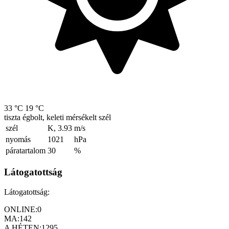
33 °C
19 °C
tiszta égbolt, keleti mérsékelt szél
szél
K, 3.93
m/s
nyomás
1021
hPa
páratartalom
30
%
Látogatottság
Látogatottság:
ONLINE:
0
MA:
142
A HÉTEN:
1295