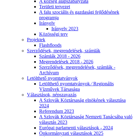
A község alapszabályzata
Területi tervezet
A falu szociális és gazdasági fejlődésének
programja
Irányelv
Irányelv 2023
Közösségi terv
Projektek
Flashfloods
Szerződések, megrendelések, számlák
Számlák 2018 - 2026
Megrendelések 2018 - 2026
Szerződések, megrendelések, számlák -
Archívum
Letölthető nyomtatványok
Letölthető nyomtatványok ⁄ Regionális
Vízművek Társasága
Választások, népszavazás
A Szlovák Köztársaság elnökének választása
2024
Referendum 2023
A Szlovák Köztársaság Nemzeti Tanácsába való
választás 2023
Európai parlamenti választások - 2024
Önkormányzati választások 2025