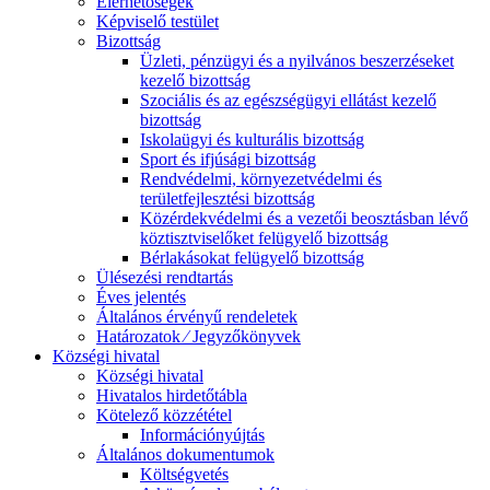
Elérhetőségek
Képviselő testület
Bizottság
Üzleti, pénzügyi és a nyilvános beszerzéseket
kezelő bizottság
Szociális és az egészségügyi ellátást kezelő
bizottság
Iskolaügyi és kulturális bizottság
Sport és ifjúsági bizottság
Rendvédelmi, környezetvédelmi és
területfejlesztési bizottság
Közérdekvédelmi és a vezetői beosztásban lévő
köztisztviselőket felügyelő bizottság
Bérlakásokat felügyelő bizottság
Ülésezési rendtartás
Éves jelentés
Általános érvényű rendeletek
Határozatok ⁄ Jegyzőkönyvek
Községi hivatal
Községi hivatal
Hivatalos hirdetőtábla
Kötelező közzététel
Információnyújtás
Általános dokumentumok
Költségvetés