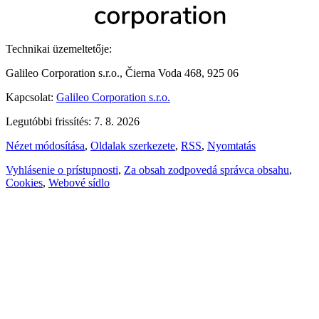
Technikai üzemeltetője:
Galileo Corporation s.r.o., Čierna Voda 468, 925 06
Kapcsolat:
Galileo Corporation s.r.o.
Legutóbbi frissítés: 7. 8. 2026
Nézet módosítása
,
Oldalak szerkezete
,
RSS
,
Nyomtatás
Vyhlásenie o prístupnosti
,
Za obsah zodpovedá správca obsahu
,
Cookies
,
Webové sídlo