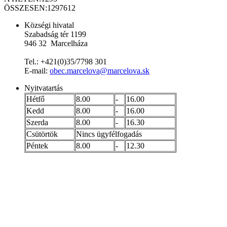
ÖSSZESEN:
1297612
Községi hivatal
Szabadság tér 1199
946 32 Marcelháza
Tel.: +421(0)35/7798 301
E-mail:
obec.marcelova@marcelova.sk
Nyitvatartás
Hétfő
8.00
-
16.00
Kedd
8.00
-
16.00
Szerda
8.00
-
16.30
Csütörtök
Nincs ügyfélfogadás
Péntek
8.00
-
12.30