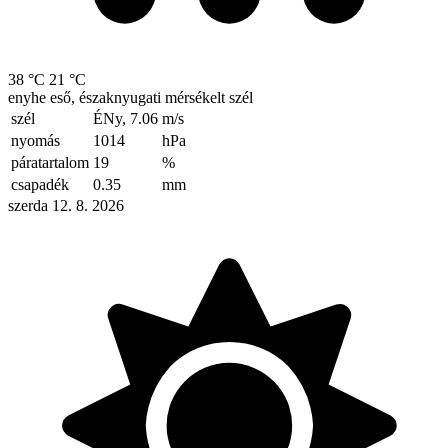
38 °C
21 °C
enyhe eső, északnyugati mérsékelt szél
szél
ÉNy, 7.06
m/s
nyomás
1014
hPa
páratartalom
19
%
csapadék
0.35
mm
szerda 12. 8. 2026