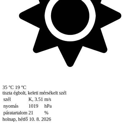
35 °C
19 °C
tiszta égbolt, keleti mérsékelt szél
szél
K, 3.51
m/s
nyomás
1019
hPa
páratartalom
21
%
holnap, hétfő 10. 8. 2026