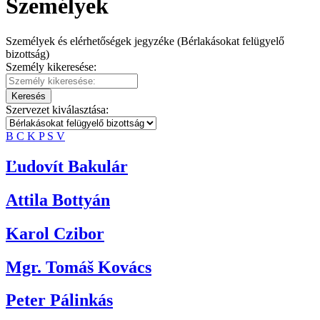
Személyek
Személyek és elérhetőségek jegyzéke (Bérlakásokat felügyelő
bizottság)
Személy kikeresése:
Keresés
Szervezet kiválasztása:
B
C
K
P
S
V
Ľudovít Bakulár
Attila Bottyán
Karol Czibor
Mgr. Tomáš Kovács
Peter Pálinkás