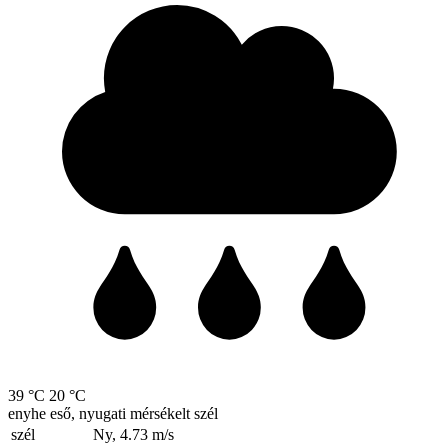
39 °C
20 °C
enyhe eső, nyugati mérsékelt szél
szél
Ny, 4.73
m/s