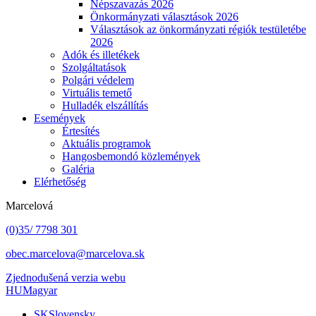
Népszavazás 2026
Önkormányzati választások 2026
Választások az önkormányzati régiók testületébe
2026
Adók és illetékek
Szolgáltatások
Polgári védelem
Virtuális temető
Hulladék elszállítás
Események
Értesítés
Aktuális programok
Hangosbemondó közlemények
Galéria
Elérhetőség
Marcelová
(0)35/ 7798 301
obec.marcelova@marcelova.sk
Zjednodušená verzia webu
HU
Magyar
SK
Slovensky