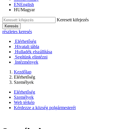
EN
English
HU
Magyar
Keresett kifejezés
Keresés
részletes keresés
Elérhetőség
Hivatali tábla
Hulladék elszállítása
Segítünk elintézni
Intézmények
Kezdőlap
Elérhetőség
Személyek
Elérhetőség
Személyek
Web térkép
Kérdezze a község polgármesterét