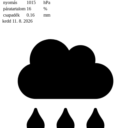
nyomás
1015
hPa
páratartalom
16
%
csapadék
0.16
mm
kedd 11. 8. 2026