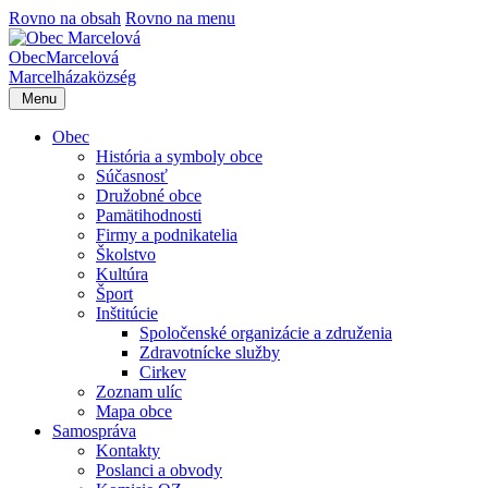
Rovno na obsah
Rovno na menu
Obec
Marcelová
Marcelháza
község
Menu
Obec
História a symboly obce
Súčasnosť
Družobné obce
Pamätihodnosti
Firmy a podnikatelia
Školstvo
Kultúra
Šport
Inštitúcie
Spoločenské organizácie a združenia
Zdravotnícke služby
Cirkev
Zoznam ulíc
Mapa obce
Samospráva
Kontakty
Poslanci a obvody