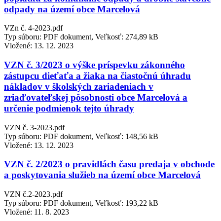
odpady na území obce Marcelová
VZn č. 4-2023.pdf
Typ súboru: PDF dokument, Veľkosť: 274,89 kB
Vložené:
13. 12. 2023
VZN č. 3/2023 o výške príspevku zákonného
zástupcu dieťaťa a žiaka na čiastočnú úhradu
nákladov v školských zariadeniach v
zriaďovateľskej pôsobnosti obce Marcelová a
určenie podmienok tejto úhrady
VZN č. 3-2023.pdf
Typ súboru: PDF dokument, Veľkosť: 148,56 kB
Vložené:
13. 12. 2023
VZN č. 2/2023 o pravidlách času predaja v obchode
a poskytovania služieb na území obce Marcelová
VZN č.2-2023.pdf
Typ súboru: PDF dokument, Veľkosť: 193,22 kB
Vložené:
11. 8. 2023