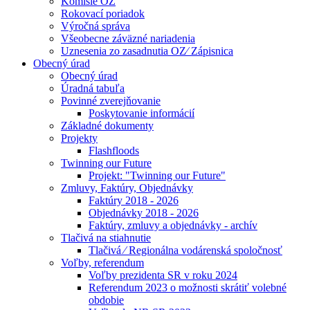
Komisie OZ
Rokovací poriadok
Výročná správa
Všeobecne záväzné nariadenia
Uznesenia zo zasadnutia OZ⁄ Zápisnica
Obecný úrad
Obecný úrad
Úradná tabuľa
Povinné zverejňovanie
Poskytovanie informácií
Základné dokumenty
Projekty
Flashfloods
Twinning our Future
Projekt: "Twinning our Future"
Zmluvy, Faktúry, Objednávky
Faktúry 2018 - 2026
Objednávky 2018 - 2026
Faktúry, zmluvy a objednávky - archív
Tlačivá na stiahnutie
Tlačivá ⁄ Regionálna vodárenská spoločnosť
Voľby, referendum
Voľby prezidenta SR v roku 2024
Referendum 2023 o možnosti skrátiť volebné
obdobie