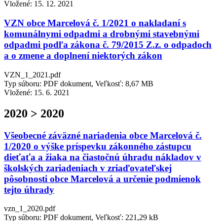
Vložené:
15. 12. 2021
VZN obce Marcelová č. 1/2021 o nakladaní s
komunálnymi odpadmi a drobnými stavebnými
odpadmi podľa zákona č. 79/2015 Z.z. o odpadoch
a o zmene a doplnení niektorých zákon
VZN_1_2021.pdf
Typ súboru: PDF dokument, Veľkosť: 8,67 MB
Vložené:
15. 6. 2021
2020 > 2020
Všeobecné záväzné nariadenia obce Marcelová č.
1/2020 o výške príspevku zákonného zástupcu
dieťaťa a žiaka na čiastočnú úhradu nákladov v
školských zariadeniach v zriaďovateľskej
pôsobnosti obce Marcelová a určenie podmienok
tejto úhrady
vzn_1_2020.pdf
Typ súboru: PDF dokument, Veľkosť: 221,29 kB