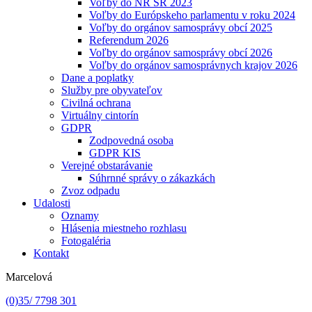
Voľby do NR SR 2023
Voľby do Európskeho parlamentu v roku 2024
Voľby do orgánov samosprávy obcí 2025
Referendum 2026
Voľby do orgánov samosprávy obcí 2026
Voľby do orgánov samosprávnych krajov 2026
Dane a poplatky
Služby pre obyvateľov
Civilná ochrana
Virtuálny cintorín
GDPR
Zodpovedná osoba
GDPR KIS
Verejné obstarávanie
Súhrnné správy o zákazkách
Zvoz odpadu
Udalosti
Oznamy
Hlásenia miestneho rozhlasu
Fotogaléria
Kontakt
Marcelová
(0)35/ 7798 301