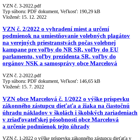
VZN č. 3-2022.pdf
Typ súboru: PDF dokument, Veľkosť: 190,29 kB
Vložené:
15. 12. 2022
VZN č. 2/2022 o vyhradení miest a určení
podmienok na umiestňovanie volebných plagátov
na verejných priestranstvách počas volebnej
kampane pre voľby do NR SR, voľby do EU
parlamentu, voľby prezidenta SR, voľby do
orgánov NSK a samosprávy obce Marcelová
VZN č. 2-2022.pdf
Typ súboru: PDF dokument, Veľkosť: 146,65 kB
Vložené:
15. 7. 2022
VZN obce Marcelová č. 1/2022 o výške príspevku
zákonného zástupcu dieťaťa a žiaka na čiastočnú
úhradu nákladov v školách i školských zariadeniach
v zriaďovateľskej pôsobnosti obce Marcelová
a určenie podmienok tejto úhrady
VZN č. 1-2022 o výške príspevku zákonného zástupcu dieťaťa v