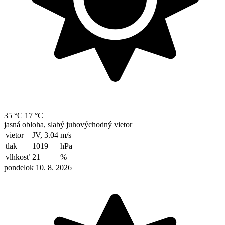
35 °C
17 °C
jasná obloha, slabý juhovýchodný vietor
vietor
JV, 3.04
m/s
tlak
1019
hPa
vlhkosť
21
%
pondelok 10. 8. 2026