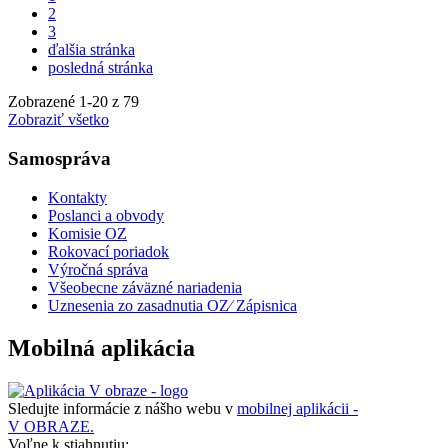
2
3
ďalšia stránka
posledná stránka
Zobrazené
1
-
20
z 79
Zobraziť všetko
Samospráva
Kontakty
Poslanci a obvody
Komisie OZ
Rokovací poriadok
Výročná správa
Všeobecne záväzné nariadenia
Uznesenia zo zasadnutia OZ⁄ Zápisnica
Mobilná aplikácia
Sledujte informácie z nášho webu v
mobilnej aplikácii -
V OBRAZE.
Voľne k stiahnutiu: