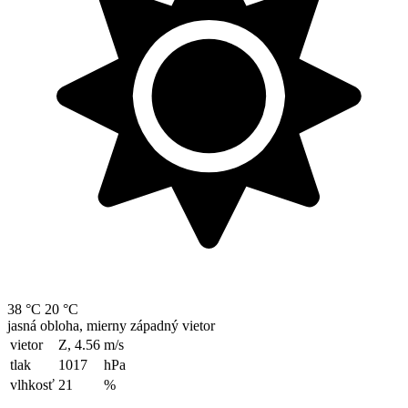
38 °C
20 °C
jasná obloha, mierny západný vietor
vietor
Z, 4.56
m/s
tlak
1017
hPa
vlhkosť
21
%