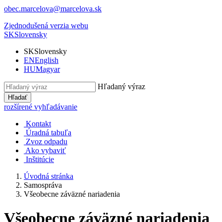
obec.marcelova@marcelova.sk
Zjednodušená verzia webu
SK
Slovensky
SK
Slovensky
EN
English
HU
Magyar
Hľadaný výraz
Hľadať
rozšírené vyhľadávanie
Kontakt
Úradná tabuľa
Zvoz odpadu
Ako vybaviť
Inštitúcie
Úvodná stránka
Samospráva
Všeobecne záväzné nariadenia
Všeobecne záväzné nariadenia