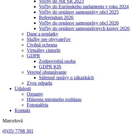
Voľby do NR SR 2023
Voľby do Európskeho parlamentu v roku 2024
Voľby do orgánov samosprávy obcí 2025
Referendum 2026
Voľby do orgánov samosprávy obcí 2026
Voľby do orgánov samosprávnych krajov 2026
Dane a poplatky
Služby pre obyvateľov
Civilná ochrana
Virtuálny cintorín
GDPR
Zodpovedná osoba
GDPR KIS
Verejné obstarávanie
Súhrnné správy o zákazkách
Zvoz odpadu
Udalosti
Oznamy
Hlásenia miestneho rozhlasu
Fotogaléria
Kontakt
Marcelová
(0)35/ 7798 301