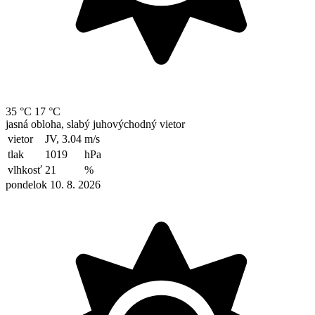
35 °C
17 °C
jasná obloha, slabý juhovýchodný vietor
vietor
JV, 3.04
m/s
tlak
1019
hPa
vlhkosť
21
%
pondelok 10. 8. 2026