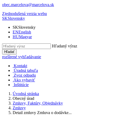
obec.marcelova@marcelova.sk
Zjednodušená verzia webu
SK
Slovensky
SK
Slovensky
EN
English
HU
Magyar
Hľadaný výraz
Hľadať
rozšírené vyhľadávanie
Kontakt
Úradná tabuľa
Zvoz odpadu
Ako vybaviť
Inštitúcie
Úvodná stránka
Obecný úrad
Zmluvy, Faktúry, Objednávky
Zmluvy
Detail zmluvy Zmluva o dodávke...