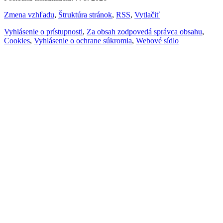
Zmena vzhľadu
,
Štruktúra stránok
,
RSS
,
Vytlačiť
Vyhlásenie o prístupnosti
,
Za obsah zodpovedá správca obsahu
,
Cookies
,
Vyhlásenie o ochrane súkromia
,
Webové sídlo