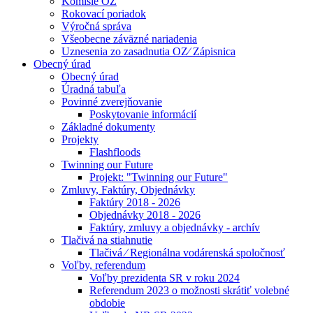
Komisie OZ
Rokovací poriadok
Výročná správa
Všeobecne záväzné nariadenia
Uznesenia zo zasadnutia OZ⁄ Zápisnica
Obecný úrad
Obecný úrad
Úradná tabuľa
Povinné zverejňovanie
Poskytovanie informácií
Základné dokumenty
Projekty
Flashfloods
Twinning our Future
Projekt: "Twinning our Future"
Zmluvy, Faktúry, Objednávky
Faktúry 2018 - 2026
Objednávky 2018 - 2026
Faktúry, zmluvy a objednávky - archív
Tlačivá na stiahnutie
Tlačivá ⁄ Regionálna vodárenská spoločnosť
Voľby, referendum
Voľby prezidenta SR v roku 2024
Referendum 2023 o možnosti skrátiť volebné
obdobie