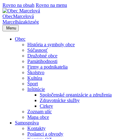
Rovno na obsah
Rovno na menu
Obec
Marcelová
Marcelháza
község
Menu
Obec
História a symboly obce
Súčasnosť
Družobné obce
Pamätihodnosti
Firmy a podnikatelia
Školstvo
Kultúra
Šport
Inštitúcie
Spoločenské organizácie a združenia
Zdravotnícke služby
Cirkev
Zoznam ulíc
Mapa obce
Samospráva
Kontakty
Poslanci a obvody