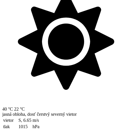
40 °C
22 °C
jasná obloha, dosť čerstvý severný vietor
vietor
S, 6.65
m/s
tlak
1015
hPa