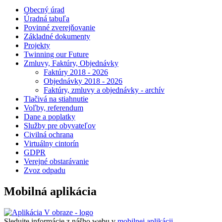
Obecný úrad
Úradná tabuľa
Povinné zverejňovanie
Základné dokumenty
Projekty
Twinning our Future
Zmluvy, Faktúry, Objednávky
Faktúry 2018 - 2026
Objednávky 2018 - 2026
Faktúry, zmluvy a objednávky - archív
Tlačivá na stiahnutie
Voľby, referendum
Dane a poplatky
Služby pre obyvateľov
Civilná ochrana
Virtuálny cintorín
GDPR
Verejné obstarávanie
Zvoz odpadu
Mobilná aplikácia
Sledujte informácie z nášho webu v
mobilnej aplikácii -