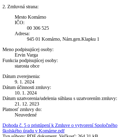
2. Zmluvná strana:
Mesto Komárno
IČO:
00 306 525
Adresa:
945 01 Komárno, Nám.gen.Klapku 1
Meno podpisujúcej osoby:
Ervin Varga
Funkcia podpisujúcej osoby:
starosta obce
Dátum zverejnenia:
9. 1. 2024
Dátum účinnosti zmluvy:
10. 1. 2024
Dátum uzatvorenia/udelenia súhlasu s uzatvorením zmluvy:
21. 12. 2023
Platnosť zmluvy do:
Neuvedené
Dohoda č. 5 o pristúpení k Zmluve o vytvorení Spoločného
školského úradu v Komárne.pdf
Typ súboru: PDF dokument, Veľkosť: 264,31 kB