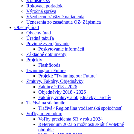
Komisie OZ
Rokovací poriadok
Výročná správa
Všeobecne záväzné nariadenia
Uznesenia zo zasadnutia OZ⁄ Zápisnica
Obecný úrad
Obecný úrad
Úradná tabuľa
Povinné zverejňovanie
Poskytovanie informácií
Základné dokumenty
Projekty
Flashfloods
Twinning our Future
Projekt: "Twinning our Future"
Zmluvy, Faktúry, Objednávky
Faktúry 2018 - 2026
Objednávky 2018 - 2026
Faktúry, zmluvy a objednávky - archív
Tlačivá na stiahnutie
Tlačivá ⁄ Regionálna vodárenská spoločnosť
Voľby, referendum
Voľby prezidenta SR v roku 2024
Referendum 2023 o možnosti skrátiť volebné
obdobie