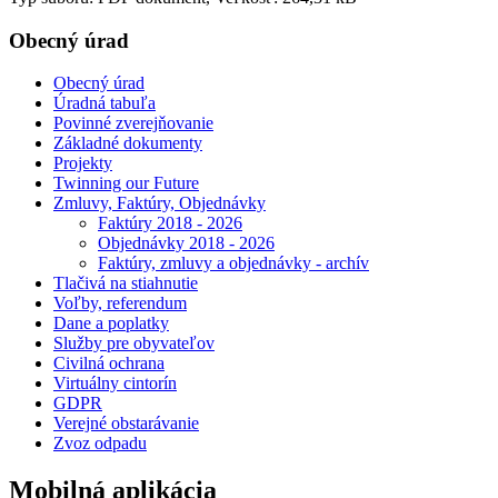
Obecný úrad
Obecný úrad
Úradná tabuľa
Povinné zverejňovanie
Základné dokumenty
Projekty
Twinning our Future
Zmluvy, Faktúry, Objednávky
Faktúry 2018 - 2026
Objednávky 2018 - 2026
Faktúry, zmluvy a objednávky - archív
Tlačivá na stiahnutie
Voľby, referendum
Dane a poplatky
Služby pre obyvateľov
Civilná ochrana
Virtuálny cintorín
GDPR
Verejné obstarávanie
Zvoz odpadu
Mobilná aplikácia