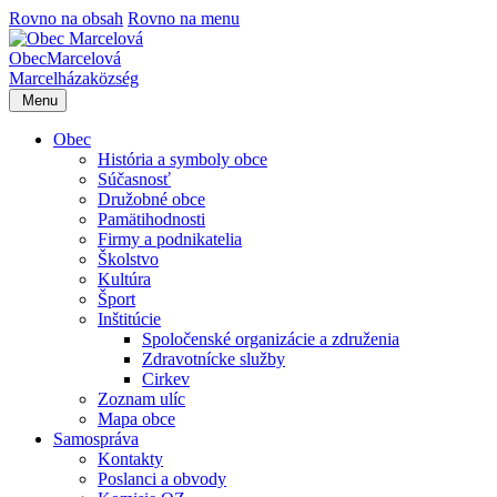
Rovno na obsah
Rovno na menu
Obec
Marcelová
Marcelháza
község
Menu
Obec
História a symboly obce
Súčasnosť
Družobné obce
Pamätihodnosti
Firmy a podnikatelia
Školstvo
Kultúra
Šport
Inštitúcie
Spoločenské organizácie a združenia
Zdravotnícke služby
Cirkev
Zoznam ulíc
Mapa obce
Samospráva
Kontakty
Poslanci a obvody