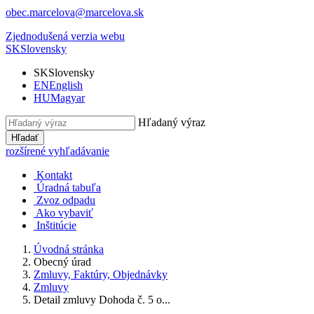
obec.marcelova@marcelova.sk
Zjednodušená verzia webu
SK
Slovensky
SK
Slovensky
EN
English
HU
Magyar
Hľadaný výraz
Hľadať
rozšírené vyhľadávanie
Kontakt
Úradná tabuľa
Zvoz odpadu
Ako vybaviť
Inštitúcie
Úvodná stránka
Obecný úrad
Zmluvy, Faktúry, Objednávky
Zmluvy
Detail zmluvy Dohoda č. 5 o...