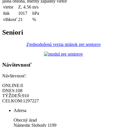
jasná obloha, mierny západný vietor
vietor
Z, 4.56
m/s
tlak
1017
hPa
vlhkosť
21
%
Seniori
Zjednodušená verzia stránok pre seniorov
Návštevnosť
Návštevnosť:
ONLINE:
0
DNES:
108
TÝŽDEŇ:
910
CELKOM:
1297227
Adresa
Obecný úrad
Námestie Slobody 1199