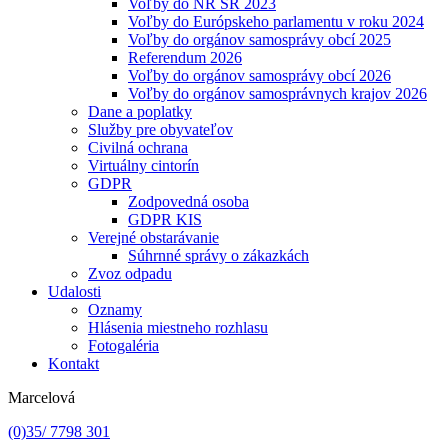
Voľby do NR SR 2023
Voľby do Európskeho parlamentu v roku 2024
Voľby do orgánov samosprávy obcí 2025
Referendum 2026
Voľby do orgánov samosprávy obcí 2026
Voľby do orgánov samosprávnych krajov 2026
Dane a poplatky
Služby pre obyvateľov
Civilná ochrana
Virtuálny cintorín
GDPR
Zodpovedná osoba
GDPR KIS
Verejné obstarávanie
Súhrnné správy o zákazkách
Zvoz odpadu
Udalosti
Oznamy
Hlásenia miestneho rozhlasu
Fotogaléria
Kontakt
Marcelová
(0)35/ 7798 301