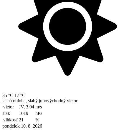
35 °C
17 °C
jasná obloha, slabý juhovýchodný vietor
vietor
JV, 3.04
m/s
tlak
1019
hPa
vlhkosť
21
%
pondelok 10. 8. 2026