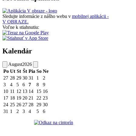
Sledujte informácie z nášho webu v
mobilnej aplikácii -
V OBRAZE.
Voľne k stiahnutiu:
Kalendár
August
2026
Po
Ut
St
Št
Pia
So
Ne
27
28
29
30
31
1
2
3
4
5
6
7
8
9
10
11
12
13
14
15
16
17
18
19
20
21
22
23
24
25
26
27
28
29
30
31
1
2
3
4
5
6