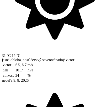
31 °C
15 °C
jasná obloha, dosť čerstvý severozápadný vietor
vietor
SZ, 6.7
m/s
tlak
1017
hPa
vlhkosť
34
%
nedeľa 9. 8. 2026