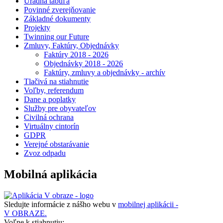
Úradná tabuľa
Povinné zverejňovanie
Základné dokumenty
Projekty
Twinning our Future
Zmluvy, Faktúry, Objednávky
Faktúry 2018 - 2026
Objednávky 2018 - 2026
Faktúry, zmluvy a objednávky - archív
Tlačivá na stiahnutie
Voľby, referendum
Dane a poplatky
Služby pre obyvateľov
Civilná ochrana
Virtuálny cintorín
GDPR
Verejné obstarávanie
Zvoz odpadu
Mobilná aplikácia
Sledujte informácie z nášho webu v
mobilnej aplikácii -
V OBRAZE.
Voľne k stiahnutiu: