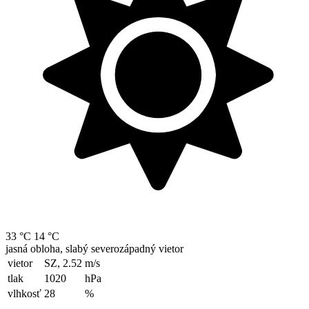
33 °C
14 °C
jasná obloha, slabý severozápadný vietor
vietor
SZ, 2.52
m/s
tlak
1020
hPa
vlhkosť
28
%