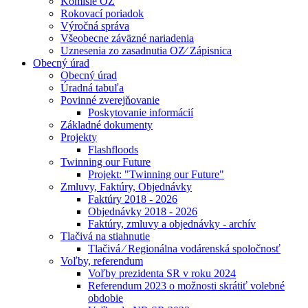
Komisie OZ
Rokovací poriadok
Výročná správa
Všeobecne záväzné nariadenia
Uznesenia zo zasadnutia OZ⁄ Zápisnica
Obecný úrad
Obecný úrad
Úradná tabuľa
Povinné zverejňovanie
Poskytovanie informácií
Základné dokumenty
Projekty
Flashfloods
Twinning our Future
Projekt: "Twinning our Future"
Zmluvy, Faktúry, Objednávky
Faktúry 2018 - 2026
Objednávky 2018 - 2026
Faktúry, zmluvy a objednávky - archív
Tlačivá na stiahnutie
Tlačivá ⁄ Regionálna vodárenská spoločnosť
Voľby, referendum
Voľby prezidenta SR v roku 2024
Referendum 2023 o možnosti skrátiť volebné
obdobie