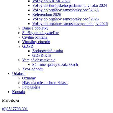
Voľby do NR SR 2023
Voľby do Európskeho parlamentu v roku 2024
Voľby do orgánov samosprávy obcí 2025
Referendum 2026
Voľby do orgánov samosprávy obcí 2026
Voľby do orgánov samosprávnych krajov 2026
Dane a poplatky
Služby pre obyvateľov
Civilná ochrana
Virtuálny cintorín
GDPR
Zodpovedná osoba
GDPR KIS
Verejné obstarávanie
Súhrnné správy o zákazkách
Zvoz odpadu
Udalosti
Oznamy
Hlásenia miestneho rozhlasu
Fotogaléria
Kontakt
Marcelová
(0)35/ 7798 301