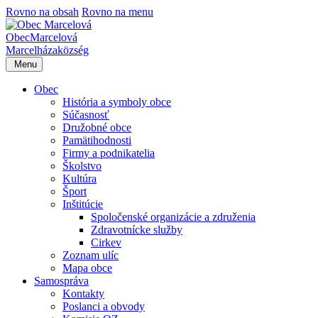
Rovno na obsah
Rovno na menu
Obec
Marcelová
Marcelháza
község
Menu
Obec
História a symboly obce
Súčasnosť
Družobné obce
Pamätihodnosti
Firmy a podnikatelia
Školstvo
Kultúra
Šport
Inštitúcie
Spoločenské organizácie a združenia
Zdravotnícke služby
Cirkev
Zoznam ulíc
Mapa obce
Samospráva
Kontakty
Poslanci a obvody