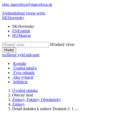
obec.marcelova@marcelova.sk
Zjednodušená verzia webu
SK
Slovensky
SK
Slovensky
EN
English
HU
Magyar
Hľadaný výraz
Hľadať
rozšírené vyhľadávanie
Kontakt
Úradná tabuľa
Zvoz odpadu
Ako vybaviť
Inštitúcie
Úvodná stránka
Obecný úrad
Zmluvy, Faktúry, Objednávky
Zmluvy
Detail dodatku k zmluve Dodatok č. 1 -...