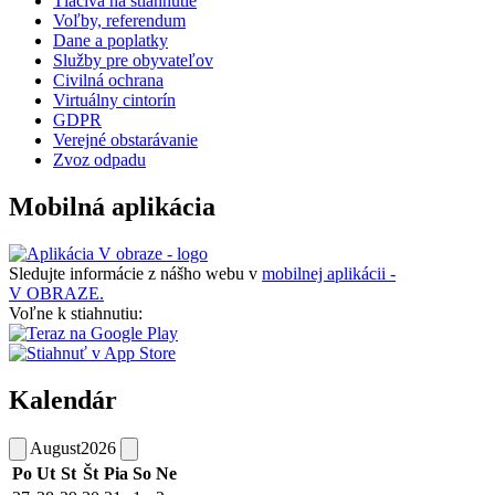
Tlačivá na stiahnutie
Voľby, referendum
Dane a poplatky
Služby pre obyvateľov
Civilná ochrana
Virtuálny cintorín
GDPR
Verejné obstarávanie
Zvoz odpadu
Mobilná aplikácia
Sledujte informácie z nášho webu v
mobilnej aplikácii -
V OBRAZE.
Voľne k stiahnutiu:
Kalendár
August
2026
Po
Ut
St
Št
Pia
So
Ne