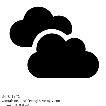
34 °C
18 °C
zamračené, dosť čerstvý severný vietor
vietor
S, 5.6
m/s