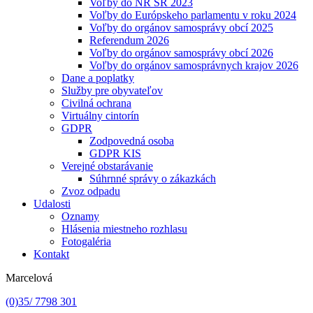
Voľby do NR SR 2023
Voľby do Európskeho parlamentu v roku 2024
Voľby do orgánov samosprávy obcí 2025
Referendum 2026
Voľby do orgánov samosprávy obcí 2026
Voľby do orgánov samosprávnych krajov 2026
Dane a poplatky
Služby pre obyvateľov
Civilná ochrana
Virtuálny cintorín
GDPR
Zodpovedná osoba
GDPR KIS
Verejné obstarávanie
Súhrnné správy o zákazkách
Zvoz odpadu
Udalosti
Oznamy
Hlásenia miestneho rozhlasu
Fotogaléria
Kontakt
Marcelová
(0)35/ 7798 301