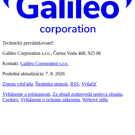
Technický prevádzkovateľ:
Galileo Corporation s.r.o., Čierna Voda 468, 925 06
Kontakt:
Galileo Corporation s.r.o.
Posledná aktualizácia: 7. 8. 2026
Zmena vzhľadu
,
Štruktúra stránok
,
RSS
,
Vytlačiť
Vyhlásenie o prístupnosti
,
Za obsah zodpovedá správca obsahu
,
Cookies
,
Vyhlásenie o ochrane súkromia
,
Webové sídlo