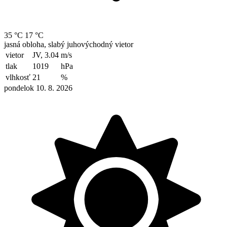
35 °C
17 °C
jasná obloha, slabý juhovýchodný vietor
vietor
JV, 3.04
m/s
tlak
1019
hPa
vlhkosť
21
%
pondelok 10. 8. 2026