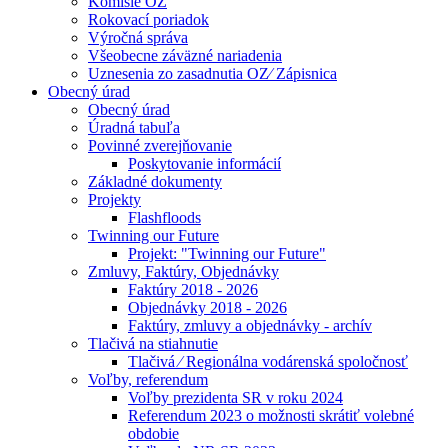
Komisie OZ
Rokovací poriadok
Výročná správa
Všeobecne záväzné nariadenia
Uznesenia zo zasadnutia OZ⁄ Zápisnica
Obecný úrad
Obecný úrad
Úradná tabuľa
Povinné zverejňovanie
Poskytovanie informácií
Základné dokumenty
Projekty
Flashfloods
Twinning our Future
Projekt: "Twinning our Future"
Zmluvy, Faktúry, Objednávky
Faktúry 2018 - 2026
Objednávky 2018 - 2026
Faktúry, zmluvy a objednávky - archív
Tlačivá na stiahnutie
Tlačivá ⁄ Regionálna vodárenská spoločnosť
Voľby, referendum
Voľby prezidenta SR v roku 2024
Referendum 2023 o možnosti skrátiť volebné
obdobie