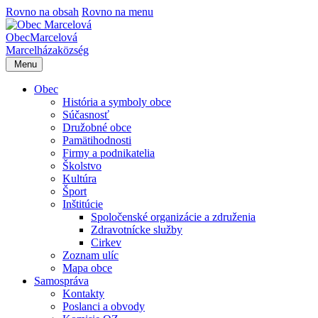
Rovno na obsah
Rovno na menu
Obec
Marcelová
Marcelháza
község
Menu
Obec
História a symboly obce
Súčasnosť
Družobné obce
Pamätihodnosti
Firmy a podnikatelia
Školstvo
Kultúra
Šport
Inštitúcie
Spoločenské organizácie a združenia
Zdravotnícke služby
Cirkev
Zoznam ulíc
Mapa obce
Samospráva
Kontakty
Poslanci a obvody