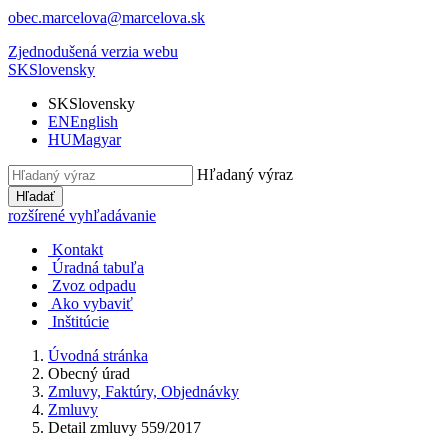
obec.marcelova@marcelova.sk
Zjednodušená verzia webu
SK
Slovensky
SK
Slovensky
EN
English
HU
Magyar
Hľadaný výraz
Hľadať
rozšírené vyhľadávanie
Kontakt
Úradná tabuľa
Zvoz odpadu
Ako vybaviť
Inštitúcie
Úvodná stránka
Obecný úrad
Zmluvy, Faktúry, Objednávky
Zmluvy
Detail zmluvy 559/2017