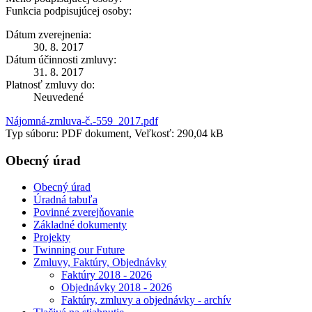
Funkcia podpisujúcej osoby:
Dátum zverejnenia:
30. 8. 2017
Dátum účinnosti zmluvy:
31. 8. 2017
Platnosť zmluvy do:
Neuvedené
Nájomná-zmluva-č.-559_2017.pdf
Typ súboru: PDF dokument, Veľkosť: 290,04 kB
Obecný úrad
Obecný úrad
Úradná tabuľa
Povinné zverejňovanie
Základné dokumenty
Projekty
Twinning our Future
Zmluvy, Faktúry, Objednávky
Faktúry 2018 - 2026
Objednávky 2018 - 2026
Faktúry, zmluvy a objednávky - archív