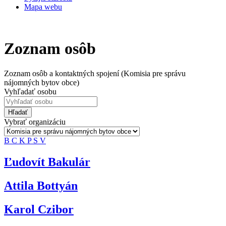
Mapa webu
Zoznam osôb
Zoznam osôb a kontaktných spojení (Komisia pre správu
nájomných bytov obce)
Vyhľadať osobu
Hľadať
Vybrať organizáciu
B
C
K
P
S
V
Ľudovít Bakulár
Attila Bottyán
Karol Czibor