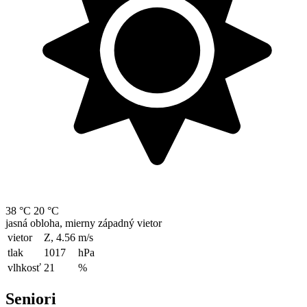
38 °C
20 °C
jasná obloha, mierny západný vietor
vietor
Z, 4.56
m/s
tlak
1017
hPa
vlhkosť
21
%
Seniori