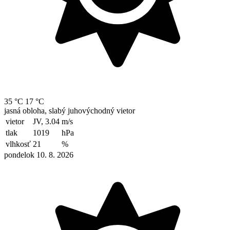
35 °C
17 °C
jasná obloha, slabý juhovýchodný vietor
vietor
JV, 3.04
m/s
tlak
1019
hPa
vlhkosť
21
%
pondelok 10. 8. 2026