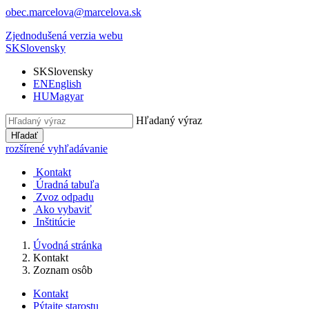
obec.marcelova@marcelova.sk
Zjednodušená verzia webu
SK
Slovensky
SK
Slovensky
EN
English
HU
Magyar
Hľadaný výraz
Hľadať
rozšírené vyhľadávanie
Kontakt
Úradná tabuľa
Zvoz odpadu
Ako vybaviť
Inštitúcie
Úvodná stránka
Kontakt
Zoznam osôb
Kontakt
Pýtajte starostu