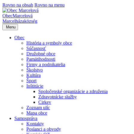
Rovno na obsah
Rovno na menu
Obec
Marcelová
Marcelháza
község
Menu
Obec
História a symboly obce
Súčasnosť
Družobné obce
Pamätihodnosti
Firmy a podnikatelia
Školstvo
Kultúra
Šport
Inštitúcie
Spoločenské organizácie a združenia
Zdravotnícke služby
Cirkev
Zoznam ulíc
Mapa obce
Samospráva
Kontakty
Poslanci a obvody