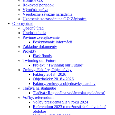
Komisie OZ
Rokovací poriadok
Výročná správa
Všeobecne záväzné nariadenia
Uznesenia zo zasadnutia OZ⁄ Zápisnica
Obecný úrad
Obecný úrad
Úradná tabuľa
Povinné zverejňovanie
Poskytovanie informácií
Základné dokumenty
Projekty
Flashfloods
Twinning our Future
Projekt: "Twinning our Future"
Zmluvy, Faktúry, Objednávky
Faktúry 2018 - 2026
Objednávky 2018 - 2026
Faktúry, zmluvy a objednávky - archív
Tlačivá na stiahnutie
Tlačivá ⁄ Regionálna vodárenská spoločnosť
Voľby, referendum
Voľby prezidenta SR v roku 2024
Referendum 2023 o možnosti skrátiť volebné
obdobie