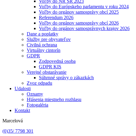
Voľby do NR SR 2023
Voľby do Európskeho parlamentu v roku 2024
Voľby do orgánov samosprávy obcí 2025
Referendum 2026
Voľby do orgánov samosprávy obcí 2026
Voľby do orgánov samosprávnych krajov 2026
Dane a poplatky
Služby pre obyvateľov
Civilná ochrana
Virtuálny cintorín
GDPR
Zodpovedná osoba
GDPR KIS
Verejné obstarávanie
Súhrnné správy o zákazkách
Zvoz odpadu
Udalosti
Oznamy
Hlásenia miestneho rozhlasu
Fotogaléria
Kontakt
Marcelová
(0)35/ 7798 301