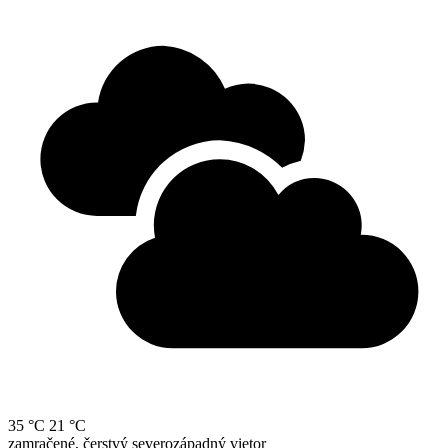
35 °C
21 °C
zamračené, čerstvý severozápadný vietor