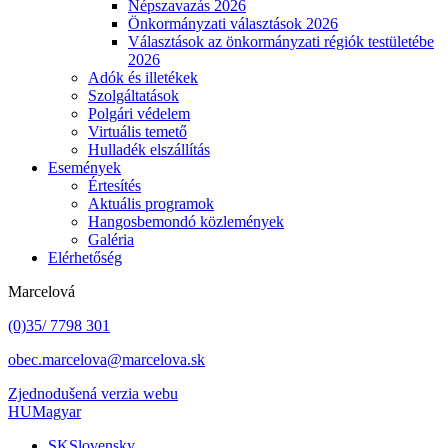
Népszavazás 2026
Önkormányzati választások 2026
Választások az önkormányzati régiók testületébe
2026
Adók és illetékek
Szolgáltatások
Polgári védelem
Virtuális temető
Hulladék elszállítás
Események
Értesítés
Aktuális programok
Hangosbemondó közlemények
Galéria
Elérhetőség
Marcelová
(0)35/ 7798 301
obec.marcelova@marcelova.sk
Zjednodušená verzia webu
HU
Magyar
SK
Slovensky