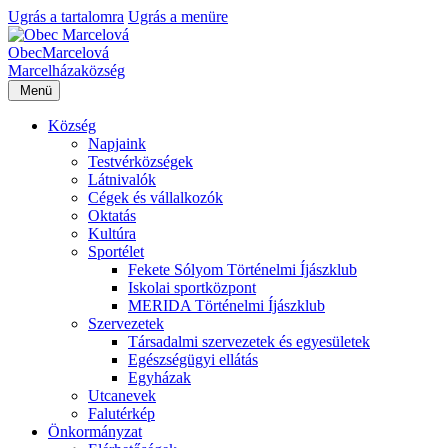
Ugrás a tartalomra
Ugrás a menüre
Obec
Marcelová
Marcelháza
község
Menü
Község
Napjaink
Testvérközségek
Látnivalók
Cégek és vállalkozók
Oktatás
Kultúra
Sportélet
Fekete Sólyom Történelmi Íjászklub
Iskolai sportközpont
MERIDA Történelmi Íjászklub
Szervezetek
Társadalmi szervezetek és egyesületek
Egészségügyi ellátás
Egyházak
Utcanevek
Falutérkép
Önkormányzat