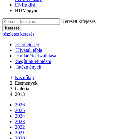
EN
English
HU
Magyar
Keresett kifejezés
Keresés
részletes keresés
Elérhetőség
Hivatali tábla
Hulladék elszállítása
Segítünk elintézni
Intézmények
Kezdőlap
Események
Galéria
2013
2026
2025
2024
2023
2022
2021
2020