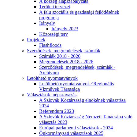
A község alapszabályzata
Területi tervezet
A falu szociális és gazdasági fejlődésének
programja
Irányelv
Irányelv 2023
Közösségi terv
Projektek
Flashfloods
Szerződések, megrendelések, számlák
Számlák 2018 - 2026
Megrendelések 2018 - 2026
Szerződések, megrendelések, számlák -
Archívum
Letölthető nyomtatványok
Letölthető nyomtatványok ⁄ Regionális
Vízművek Társasága
Választások, népszavazás
A Szlovák Köztársaság elnökének választása
2024
Referendum 2023
A Szlovák Köztársaság Nemzeti Tanácsába való
választás 2023
Európai parlamenti választások - 2024
Önkormányzati választások 2025