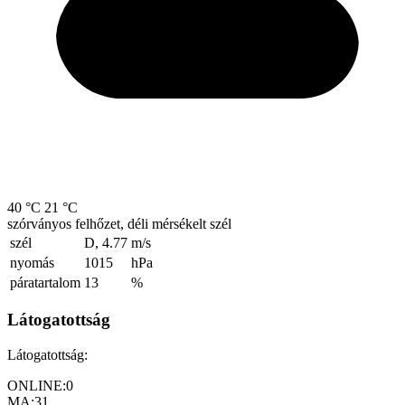
40 °C
21 °C
szórványos felhőzet, déli mérsékelt szél
szél
D, 4.77
m/s
nyomás
1015
hPa
páratartalom
13
%
Látogatottság
Látogatottság:
ONLINE:
0
MA:
31