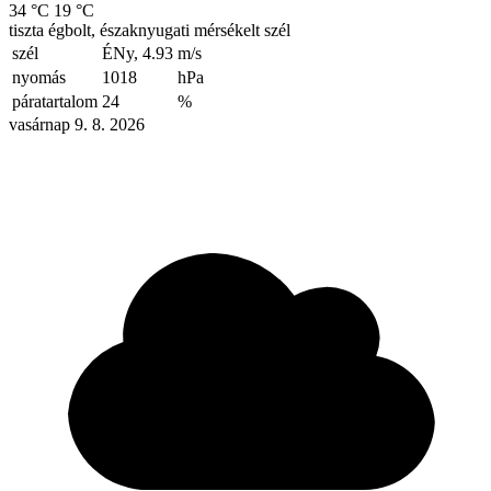
34 °C
19 °C
tiszta égbolt, északnyugati mérsékelt szél
szél
ÉNy, 4.93
m/s
nyomás
1018
hPa
páratartalom
24
%
vasárnap 9. 8. 2026