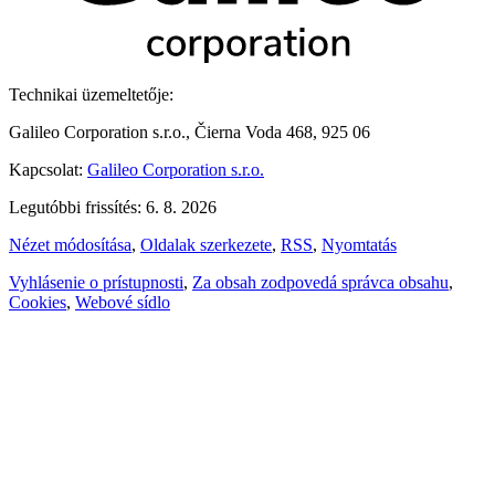
Technikai üzemeltetője:
Galileo Corporation s.r.o., Čierna Voda 468, 925 06
Kapcsolat:
Galileo Corporation s.r.o.
Legutóbbi frissítés: 6. 8. 2026
Nézet módosítása
,
Oldalak szerkezete
,
RSS
,
Nyomtatás
Vyhlásenie o prístupnosti
,
Za obsah zodpovedá správca obsahu
,
Cookies
,
Webové sídlo