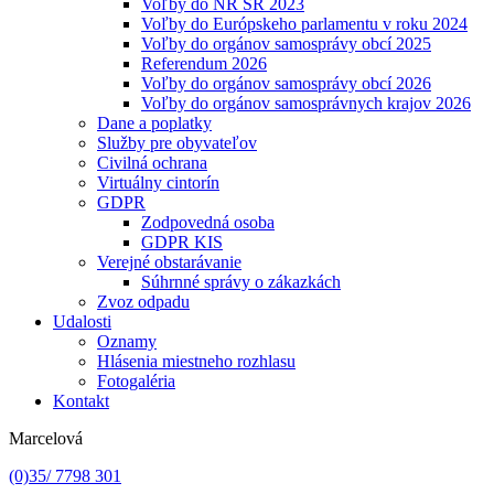
Voľby do NR SR 2023
Voľby do Európskeho parlamentu v roku 2024
Voľby do orgánov samosprávy obcí 2025
Referendum 2026
Voľby do orgánov samosprávy obcí 2026
Voľby do orgánov samosprávnych krajov 2026
Dane a poplatky
Služby pre obyvateľov
Civilná ochrana
Virtuálny cintorín
GDPR
Zodpovedná osoba
GDPR KIS
Verejné obstarávanie
Súhrnné správy o zákazkách
Zvoz odpadu
Udalosti
Oznamy
Hlásenia miestneho rozhlasu
Fotogaléria
Kontakt
Marcelová
(0)35/ 7798 301