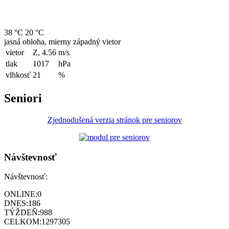
38 °C
20 °C
jasná obloha, mierny západný vietor
vietor
Z, 4.56
m/s
tlak
1017
hPa
vlhkosť
21
%
Seniori
Zjednodušená verzia stránok pre seniorov
Návštevnosť
Návštevnosť:
ONLINE:
0
DNES:
186
TÝŽDEŇ:
988
CELKOM:
1297305