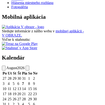
Hlásenia miestneho rozhlasu
Fotogaléria
Mobilná aplikácia
Sledujte informácie z nášho webu v
mobilnej aplikácii -
V OBRAZE.
Voľne k stiahnutiu:
Kalendár
August
2026
Po
Ut
St
Št
Pia
So
Ne
27
28
29
30
31
1
2
3
4
5
6
7
8
9
10
11
12
13
14
15
16
17
18
19
20
21
22
23
24
25
26
27
28
29
30
31
1
2
3
4
5
6