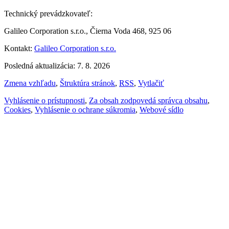
Technický prevádzkovateľ:
Galileo Corporation s.r.o., Čierna Voda 468, 925 06
Kontakt:
Galileo Corporation s.r.o.
Posledná aktualizácia: 7. 8. 2026
Zmena vzhľadu
,
Štruktúra stránok
,
RSS
,
Vytlačiť
Vyhlásenie o prístupnosti
,
Za obsah zodpovedá správca obsahu
,
Cookies
,
Vyhlásenie o ochrane súkromia
,
Webové sídlo