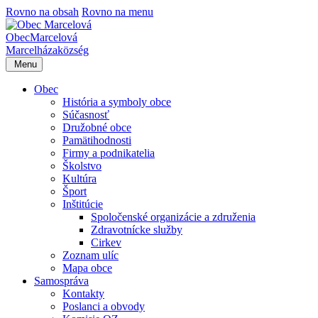
Rovno na obsah
Rovno na menu
Obec
Marcelová
Marcelháza
község
Menu
Obec
História a symboly obce
Súčasnosť
Družobné obce
Pamätihodnosti
Firmy a podnikatelia
Školstvo
Kultúra
Šport
Inštitúcie
Spoločenské organizácie a združenia
Zdravotnícke služby
Cirkev
Zoznam ulíc
Mapa obce
Samospráva
Kontakty
Poslanci a obvody