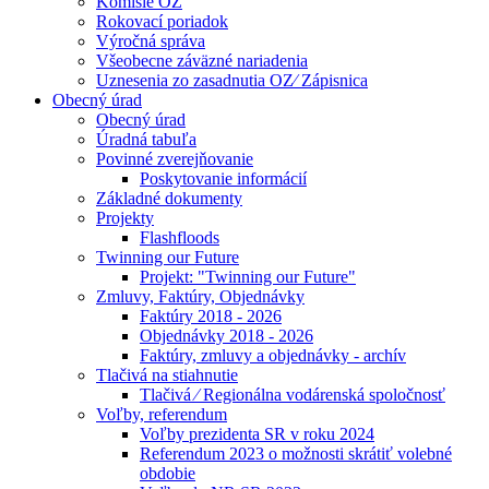
Komisie OZ
Rokovací poriadok
Výročná správa
Všeobecne záväzné nariadenia
Uznesenia zo zasadnutia OZ⁄ Zápisnica
Obecný úrad
Obecný úrad
Úradná tabuľa
Povinné zverejňovanie
Poskytovanie informácií
Základné dokumenty
Projekty
Flashfloods
Twinning our Future
Projekt: "Twinning our Future"
Zmluvy, Faktúry, Objednávky
Faktúry 2018 - 2026
Objednávky 2018 - 2026
Faktúry, zmluvy a objednávky - archív
Tlačivá na stiahnutie
Tlačivá ⁄ Regionálna vodárenská spoločnosť
Voľby, referendum
Voľby prezidenta SR v roku 2024
Referendum 2023 o možnosti skrátiť volebné
obdobie