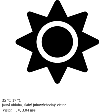
35 °C
17 °C
jasná obloha, slabý juhovýchodný vietor
vietor
JV, 3.04
m/s