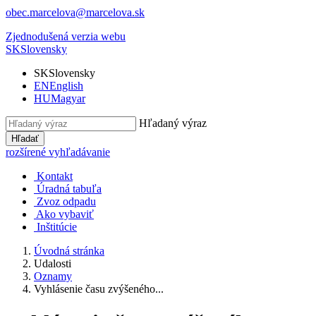
obec.marcelova@marcelova.sk
Zjednodušená verzia webu
SK
Slovensky
SK
Slovensky
EN
English
HU
Magyar
Hľadaný výraz
Hľadať
rozšírené vyhľadávanie
Kontakt
Úradná tabuľa
Zvoz odpadu
Ako vybaviť
Inštitúcie
Úvodná stránka
Udalosti
Oznamy
Vyhlásenie času zvýšeného...