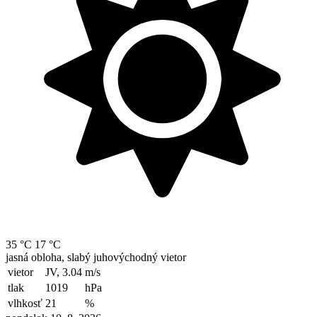
35 °C
17 °C
jasná obloha, slabý juhovýchodný vietor
vietor
JV, 3.04
m/s
tlak
1019
hPa
vlhkosť
21
%