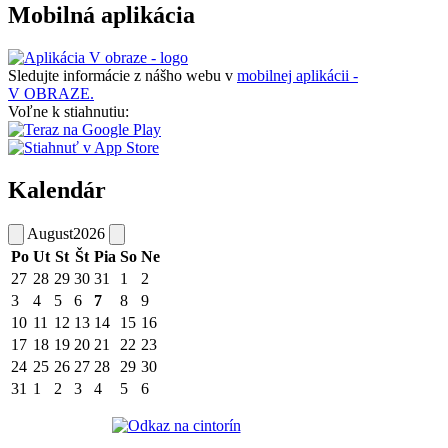
Mobilná aplikácia
Sledujte informácie z nášho webu v
mobilnej aplikácii -
V OBRAZE.
Voľne k stiahnutiu:
Kalendár
August
2026
Po
Ut
St
Št
Pia
So
Ne
27
28
29
30
31
1
2
3
4
5
6
7
8
9
10
11
12
13
14
15
16
17
18
19
20
21
22
23
24
25
26
27
28
29
30
31
1
2
3
4
5
6