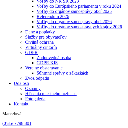
Voľby do NR SR 2023
Voľby do Európskeho parlamentu v roku 2024
Voľby do orgánov samosprávy obcí 2025
Referendum 2026
Voľby do orgánov samosprávy obcí 2026
Voľby do orgánov samosprávnych krajov 2026
Dane a poplatky
Služby pre obyvateľov
Civilná ochrana
Virtuálny cintorín
GDPR
Zodpovedná osoba
GDPR KIS
Verejné obstarávanie
Súhrnné správy o zákazkách
Zvoz odpadu
Udalosti
Oznamy
Hlásenia miestneho rozhlasu
Fotogaléria
Kontakt
Marcelová
(0)35/ 7798 301