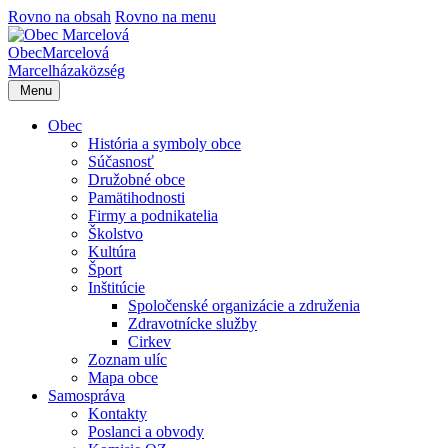
Rovno na obsah
Rovno na menu
Obec
Marcelová
Marcelháza
község
Menu
Obec
História a symboly obce
Súčasnosť
Družobné obce
Pamätihodnosti
Firmy a podnikatelia
Školstvo
Kultúra
Šport
Inštitúcie
Spoločenské organizácie a združenia
Zdravotnícke služby
Cirkev
Zoznam ulíc
Mapa obce
Samospráva
Kontakty
Poslanci a obvody