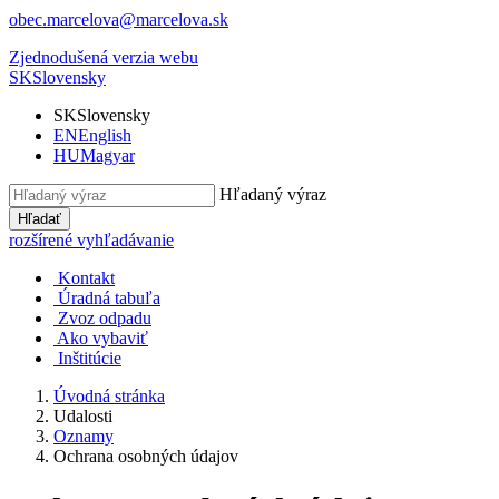
obec.marcelova@marcelova.sk
Zjednodušená verzia webu
SK
Slovensky
SK
Slovensky
EN
English
HU
Magyar
Hľadaný výraz
Hľadať
rozšírené vyhľadávanie
Kontakt
Úradná tabuľa
Zvoz odpadu
Ako vybaviť
Inštitúcie
Úvodná stránka
Udalosti
Oznamy
Ochrana osobných údajov