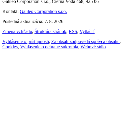
Galileo Corporation s.r.o., Čierna Voda 468, 925 06
Kontakt:
Galileo Corporation s.r.o.
Posledná aktualizácia: 7. 8. 2026
Zmena vzhľadu
,
Štruktúra stránok
,
RSS
,
Vytlačiť
Vyhlásenie o prístupnosti
,
Za obsah zodpovedá správca obsahu
,
Cookies
,
Vyhlásenie o ochrane súkromia
,
Webové sídlo