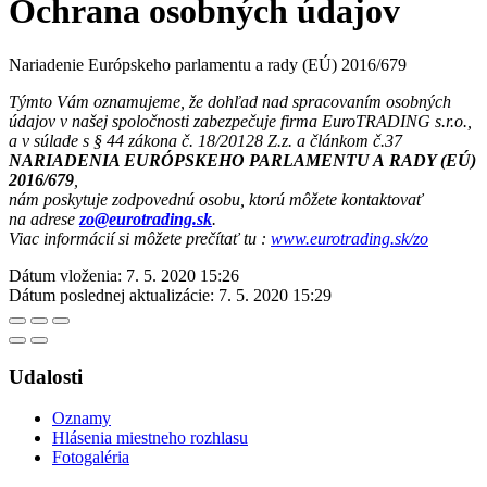
Ochrana osobných údajov
Nariadenie Európskeho parlamentu a rady (EÚ) 2016/679
Týmto Vám oznamujeme, že dohľad nad spracovaním osobných
údajov v našej spoločnosti zabezpečuje firma EuroTRADING s.r.o.,
a v súlade s § 44 zákona č. 18/20128 Z.z. a článkom č.37
NARIADENIA EURÓPSKEHO PARLAMENTU A RADY (EÚ)
2016/679
,
nám poskytuje zodpovednú osobu, ktorú môžete kontaktovať
na adrese
zo@eurotrading.sk
.
Viac informácií si môžete prečítať tu :
www.eurotrading.sk/zo
Dátum vloženia:
7. 5. 2020 15:26
Dátum poslednej aktualizácie:
7. 5. 2020 15:29
Udalosti
Oznamy
Hlásenia miestneho rozhlasu
Fotogaléria