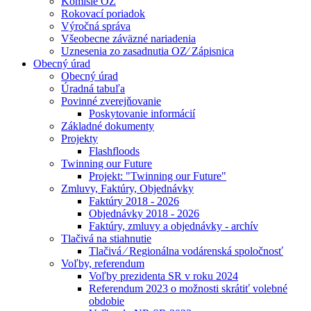
Komisie OZ
Rokovací poriadok
Výročná správa
Všeobecne záväzné nariadenia
Uznesenia zo zasadnutia OZ⁄ Zápisnica
Obecný úrad
Obecný úrad
Úradná tabuľa
Povinné zverejňovanie
Poskytovanie informácií
Základné dokumenty
Projekty
Flashfloods
Twinning our Future
Projekt: "Twinning our Future"
Zmluvy, Faktúry, Objednávky
Faktúry 2018 - 2026
Objednávky 2018 - 2026
Faktúry, zmluvy a objednávky - archív
Tlačivá na stiahnutie
Tlačivá ⁄ Regionálna vodárenská spoločnosť
Voľby, referendum
Voľby prezidenta SR v roku 2024
Referendum 2023 o možnosti skrátiť volebné
obdobie