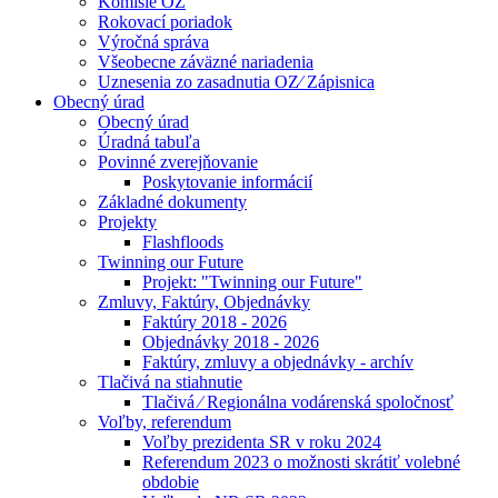
Komisie OZ
Rokovací poriadok
Výročná správa
Všeobecne záväzné nariadenia
Uznesenia zo zasadnutia OZ⁄ Zápisnica
Obecný úrad
Obecný úrad
Úradná tabuľa
Povinné zverejňovanie
Poskytovanie informácií
Základné dokumenty
Projekty
Flashfloods
Twinning our Future
Projekt: "Twinning our Future"
Zmluvy, Faktúry, Objednávky
Faktúry 2018 - 2026
Objednávky 2018 - 2026
Faktúry, zmluvy a objednávky - archív
Tlačivá na stiahnutie
Tlačivá ⁄ Regionálna vodárenská spoločnosť
Voľby, referendum
Voľby prezidenta SR v roku 2024
Referendum 2023 o možnosti skrátiť volebné
obdobie