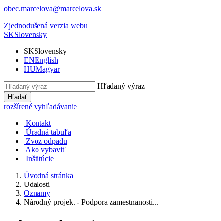
obec.marcelova@marcelova.sk
Zjednodušená verzia webu
SK
Slovensky
SK
Slovensky
EN
English
HU
Magyar
Hľadaný výraz
Hľadať
rozšírené vyhľadávanie
Kontakt
Úradná tabuľa
Zvoz odpadu
Ako vybaviť
Inštitúcie
Úvodná stránka
Udalosti
Oznamy
Národný projekt - Podpora zamestnanosti...