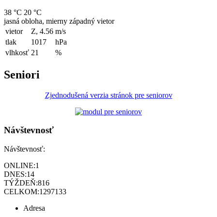
38 °C
20 °C
jasná obloha, mierny západný vietor
vietor
Z, 4.56
m/s
tlak
1017
hPa
vlhkosť
21
%
Seniori
Zjednodušená verzia stránok pre seniorov
Návštevnosť
Návštevnosť:
ONLINE:
1
DNES:
14
TÝŽDEŇ:
816
CELKOM:
1297133
Adresa