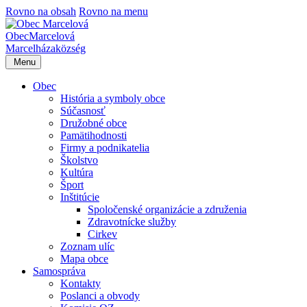
Rovno na obsah
Rovno na menu
Obec
Marcelová
Marcelháza
község
Menu
Obec
História a symboly obce
Súčasnosť
Družobné obce
Pamätihodnosti
Firmy a podnikatelia
Školstvo
Kultúra
Šport
Inštitúcie
Spoločenské organizácie a združenia
Zdravotnícke služby
Cirkev
Zoznam ulíc
Mapa obce
Samospráva
Kontakty
Poslanci a obvody