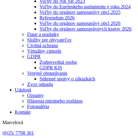
Voľby do NR SR 2023
Voľby do Európskeho parlamentu v roku 2024
Voľby do orgánov samosprávy obcí 2025
Referendum 2026
Voľby do orgánov samosprávy obcí 2026
Voľby do orgánov samosprávnych krajov 2026
Dane a poplatky
Služby pre obyvateľov
Civilná ochrana
Virtuálny cintorín
GDPR
Zodpovedná osoba
GDPR KIS
Verejné obstarávanie
Súhrnné správy o zákazkách
Zvoz odpadu
Udalosti
Oznamy
Hlásenia miestneho rozhlasu
Fotogaléria
Kontakt
Marcelová
(0)35/ 7798 301