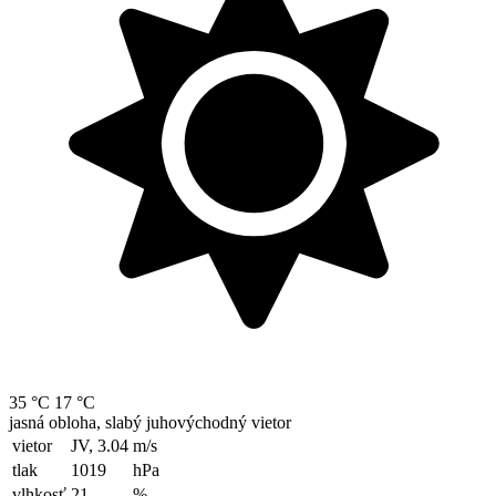
35 °C
17 °C
jasná obloha, slabý juhovýchodný vietor
vietor
JV, 3.04
m/s
tlak
1019
hPa
vlhkosť
21
%