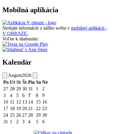
Mobilná aplikácia
Sledujte informácie z nášho webu v
mobilnej aplikácii -
V OBRAZE.
Voľne k stiahnutiu:
Kalendár
August
2026
Po
Ut
St
Št
Pia
So
Ne
27
28
29
30
31
1
2
3
4
5
6
7
8
9
10
11
12
13
14
15
16
17
18
19
20
21
22
23
24
25
26
27
28
29
30
31
1
2
3
4
5
6