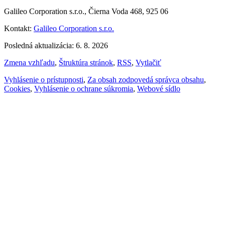
Galileo Corporation s.r.o., Čierna Voda 468, 925 06
Kontakt:
Galileo Corporation s.r.o.
Posledná aktualizácia: 6. 8. 2026
Zmena vzhľadu
,
Štruktúra stránok
,
RSS
,
Vytlačiť
Vyhlásenie o prístupnosti
,
Za obsah zodpovedá správca obsahu
,
Cookies
,
Vyhlásenie o ochrane súkromia
,
Webové sídlo