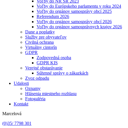
Voľby do NR SR 2023
Voľby do Európskeho parlamentu v roku 2024
Voľby do orgánov samosprávy obcí 2025
Referendum 2026
Voľby do orgánov samosprávy obcí 2026
Voľby do orgánov samosprávnych krajov 2026
Dane a poplatky
Služby pre obyvateľov
Civilná ochrana
Virtuálny cintorín
GDPR
Zodpovedná osoba
GDPR KIS
Verejné obstarávanie
Súhrnné správy o zákazkách
Zvoz odpadu
Udalosti
Oznamy
Hlásenia miestneho rozhlasu
Fotogaléria
Kontakt
Marcelová
(0)35/ 7798 301