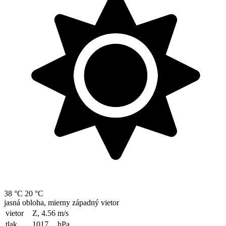
38 °C
20 °C
jasná obloha, mierny západný vietor
vietor
Z, 4.56
m/s
tlak
1017
hPa