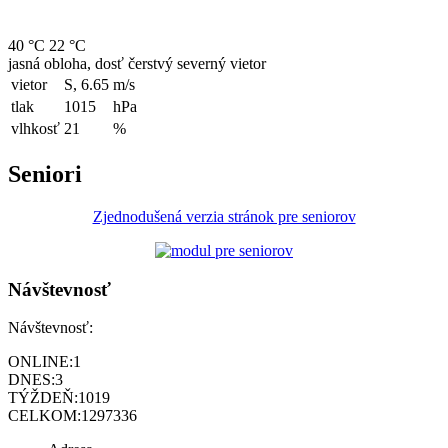
40 °C
22 °C
jasná obloha, dosť čerstvý severný vietor
vietor
S, 6.65
m/s
tlak
1015
hPa
vlhkosť
21
%
Seniori
Zjednodušená verzia stránok pre seniorov
Návštevnosť
Návštevnosť:
ONLINE:
1
DNES:
3
TÝŽDEŇ:
1019
CELKOM:
1297336