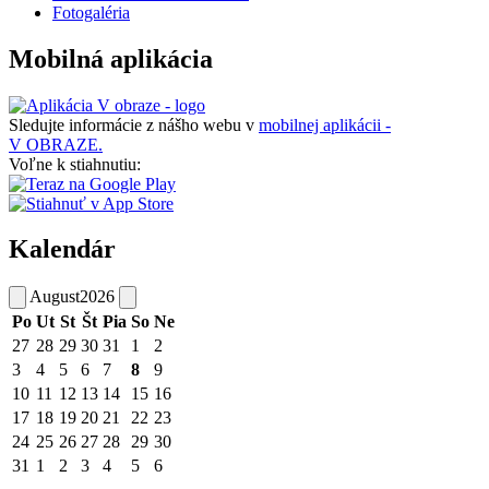
Fotogaléria
Mobilná aplikácia
Sledujte informácie z nášho webu v
mobilnej aplikácii -
V OBRAZE.
Voľne k stiahnutiu:
Kalendár
August
2026
Po
Ut
St
Št
Pia
So
Ne
27
28
29
30
31
1
2
3
4
5
6
7
8
9
10
11
12
13
14
15
16
17
18
19
20
21
22
23
24
25
26
27
28
29
30
31
1
2
3
4
5
6