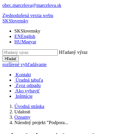
obec.marcelova@marcelova.sk
Zjednodušená verzia webu
SK
Slovensky
SK
Slovensky
EN
English
HU
Magyar
Hľadaný výraz
Hľadať
rozšírené vyhľadávanie
Kontakt
Úradná tabuľa
Zvoz odpadu
Ako vybaviť
Inštitúcie
Úvodná stránka
Udalosti
Oznamy
Národný projekt "Podpora...