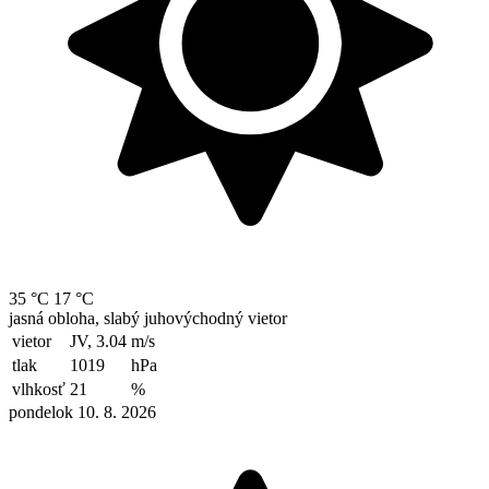
35 °C
17 °C
jasná obloha, slabý juhovýchodný vietor
vietor
JV, 3.04
m/s
tlak
1019
hPa
vlhkosť
21
%
pondelok 10. 8. 2026