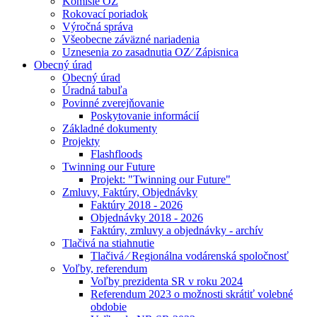
Komisie OZ
Rokovací poriadok
Výročná správa
Všeobecne záväzné nariadenia
Uznesenia zo zasadnutia OZ⁄ Zápisnica
Obecný úrad
Obecný úrad
Úradná tabuľa
Povinné zverejňovanie
Poskytovanie informácií
Základné dokumenty
Projekty
Flashfloods
Twinning our Future
Projekt: "Twinning our Future"
Zmluvy, Faktúry, Objednávky
Faktúry 2018 - 2026
Objednávky 2018 - 2026
Faktúry, zmluvy a objednávky - archív
Tlačivá na stiahnutie
Tlačivá ⁄ Regionálna vodárenská spoločnosť
Voľby, referendum
Voľby prezidenta SR v roku 2024
Referendum 2023 o možnosti skrátiť volebné
obdobie