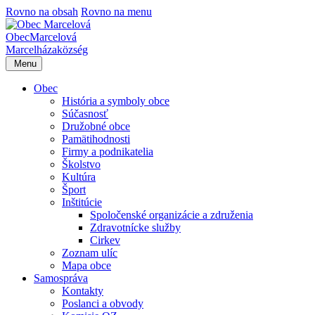
Rovno na obsah
Rovno na menu
Obec
Marcelová
Marcelháza
község
Menu
Obec
História a symboly obce
Súčasnosť
Družobné obce
Pamätihodnosti
Firmy a podnikatelia
Školstvo
Kultúra
Šport
Inštitúcie
Spoločenské organizácie a združenia
Zdravotnícke služby
Cirkev
Zoznam ulíc
Mapa obce
Samospráva
Kontakty
Poslanci a obvody