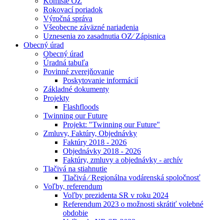
Komisie OZ
Rokovací poriadok
Výročná správa
Všeobecne záväzné nariadenia
Uznesenia zo zasadnutia OZ⁄ Zápisnica
Obecný úrad
Obecný úrad
Úradná tabuľa
Povinné zverejňovanie
Poskytovanie informácií
Základné dokumenty
Projekty
Flashfloods
Twinning our Future
Projekt: "Twinning our Future"
Zmluvy, Faktúry, Objednávky
Faktúry 2018 - 2026
Objednávky 2018 - 2026
Faktúry, zmluvy a objednávky - archív
Tlačivá na stiahnutie
Tlačivá ⁄ Regionálna vodárenská spoločnosť
Voľby, referendum
Voľby prezidenta SR v roku 2024
Referendum 2023 o možnosti skrátiť volebné
obdobie