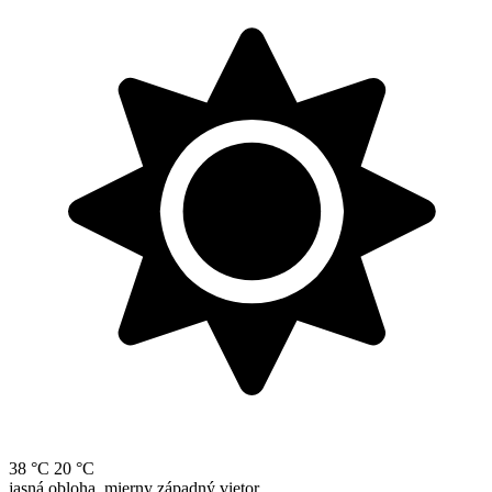
38 °C
20 °C
jasná obloha, mierny západný vietor