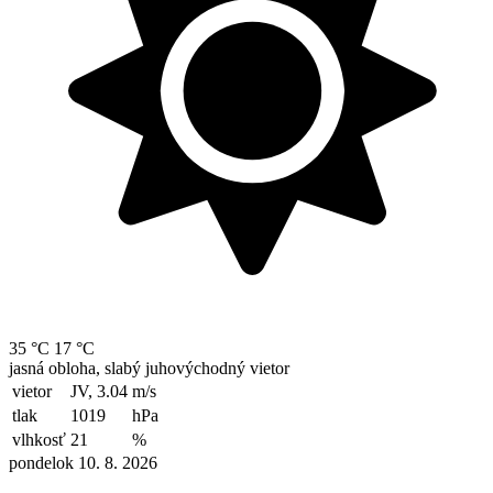
35 °C
17 °C
jasná obloha, slabý juhovýchodný vietor
vietor
JV, 3.04
m/s
tlak
1019
hPa
vlhkosť
21
%
pondelok 10. 8. 2026