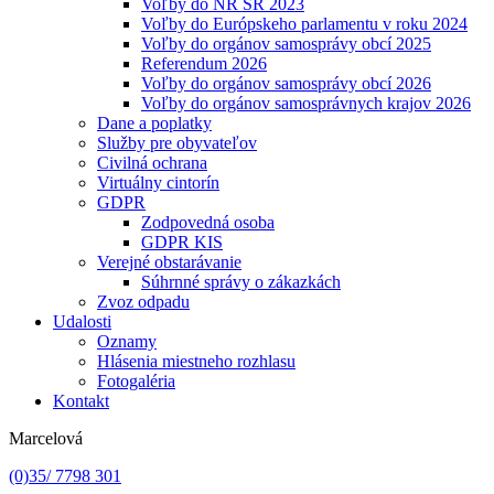
Voľby do NR SR 2023
Voľby do Európskeho parlamentu v roku 2024
Voľby do orgánov samosprávy obcí 2025
Referendum 2026
Voľby do orgánov samosprávy obcí 2026
Voľby do orgánov samosprávnych krajov 2026
Dane a poplatky
Služby pre obyvateľov
Civilná ochrana
Virtuálny cintorín
GDPR
Zodpovedná osoba
GDPR KIS
Verejné obstarávanie
Súhrnné správy o zákazkách
Zvoz odpadu
Udalosti
Oznamy
Hlásenia miestneho rozhlasu
Fotogaléria
Kontakt
Marcelová
(0)35/ 7798 301