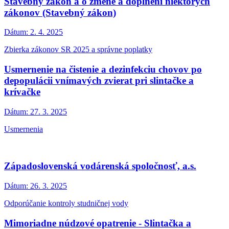
Stavebný zákon a o zmene a doplnení niektorých
zákonov (Stavebný zákon)
Dátum:
2. 4. 2025
Zbierka zákonov SR 2025 a správne poplatky
Usmernenie na čistenie a dezinfekciu chovov po
depopulácii vnímavých zvierat pri slintačke a
krívačke
Dátum:
27. 3. 2025
Usmernenia
Západoslovenská vodárenská spoločnosť, a.s.
Dátum:
26. 3. 2025
Odporúčanie kontroly studničnej vody
Mimoriadne núdzové opatrenie - Slintačka a