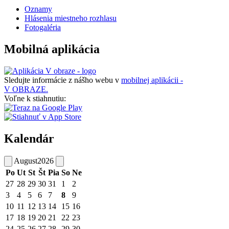
Oznamy
Hlásenia miestneho rozhlasu
Fotogaléria
Mobilná aplikácia
Sledujte informácie z nášho webu v
mobilnej aplikácii -
V OBRAZE.
Voľne k stiahnutiu:
Kalendár
August
2026
Po
Ut
St
Št
Pia
So
Ne
27
28
29
30
31
1
2
3
4
5
6
7
8
9
10
11
12
13
14
15
16
17
18
19
20
21
22
23
24
25
26
27
28
29
30