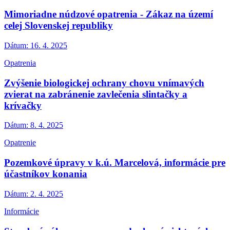
Mimoriadne núdzové opatrenia - Zákaz na území
celej Slovenskej republiky
Dátum:
16. 4. 2025
Opatrenia
Zvýšenie biologickej ochrany chovu vnímavých
zvierat na zabránenie zavlečenia slintačky a
krívačky
Dátum:
8. 4. 2025
Opatrenie
Pozemkové úpravy v k.ú. Marcelová, informácie pre
účastníkov konania
Dátum:
2. 4. 2025
Informácie