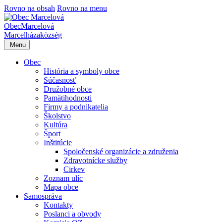
Rovno na obsah
Rovno na menu
Obec
Marcelová
Marcelháza
község
Menu
Obec
História a symboly obce
Súčasnosť
Družobné obce
Pamätihodnosti
Firmy a podnikatelia
Školstvo
Kultúra
Šport
Inštitúcie
Spoločenské organizácie a združenia
Zdravotnícke služby
Cirkev
Zoznam ulíc
Mapa obce
Samospráva
Kontakty
Poslanci a obvody