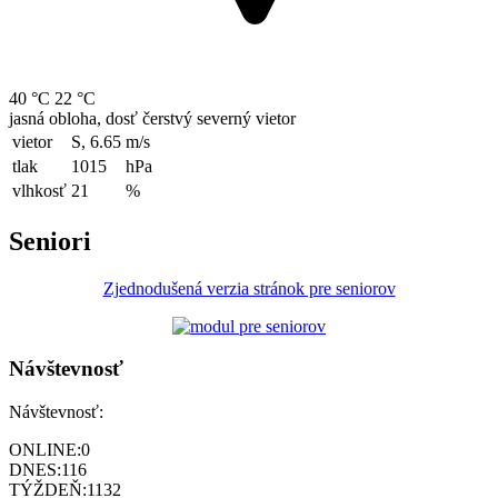
40 °C
22 °C
jasná obloha, dosť čerstvý severný vietor
vietor
S, 6.65
m/s
tlak
1015
hPa
vlhkosť
21
%
Seniori
Zjednodušená verzia stránok pre seniorov
Návštevnosť
Návštevnosť:
ONLINE:
0
DNES:
116
TÝŽDEŇ:
1132