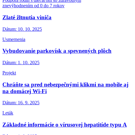
Podpora rodín s dieťaťom so zdravotným
znevýhodnením od 0 do 7 rokov
Zlaté žltnutia viniča
Dátum:
10. 10. 2025
Usmernenia
Vybudovanie parkovísk a spevnených plôch
Dátum:
1. 10. 2025
Projekt
Chráňte sa pred nebezpečnými klikmi na mobile aj
na domácej Wi-Fi
Dátum:
16. 9. 2025
Leták
Základné informácie o vírusovej hepatitíde typu A