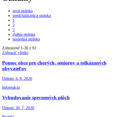
prvá stránka
predchádzajúca stránka
1
2
3
ďalšia stránka
posledná stránka
Zobrazené
1
-
30
z 92
Zobraziť všetko
Pomoc obce pre chorých, seniorov a odkázaných
obyvateľov
Dátum:
4. 8. 2026
Informácia
Vybudovanie spevnených plôch
Dátum:
30. 7. 2026
Projekt