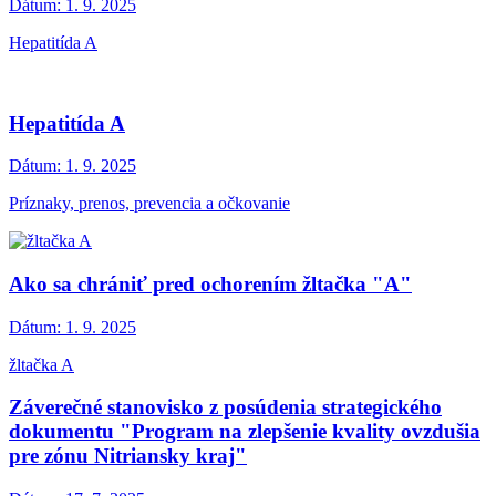
Dátum:
1. 9. 2025
Hepatitída A
Hepatitída A
Dátum:
1. 9. 2025
Príznaky, prenos, prevencia a očkovanie
Ako sa chrániť pred ochorením žltačka "A"
Dátum:
1. 9. 2025
žltačka A
Záverečné stanovisko z posúdenia strategického
dokumentu "Program na zlepšenie kvality ovzdušia
pre zónu Nitriansky kraj"