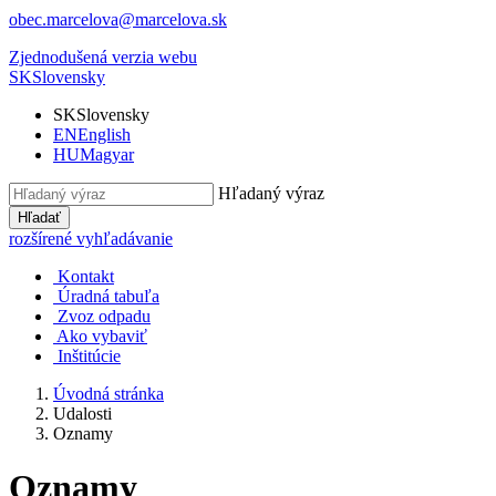
obec.marcelova@marcelova.sk
Zjednodušená verzia webu
SK
Slovensky
SK
Slovensky
EN
English
HU
Magyar
Hľadaný výraz
Hľadať
rozšírené vyhľadávanie
Kontakt
Úradná tabuľa
Zvoz odpadu
Ako vybaviť
Inštitúcie
Úvodná stránka
Udalosti
Oznamy
Oznamy