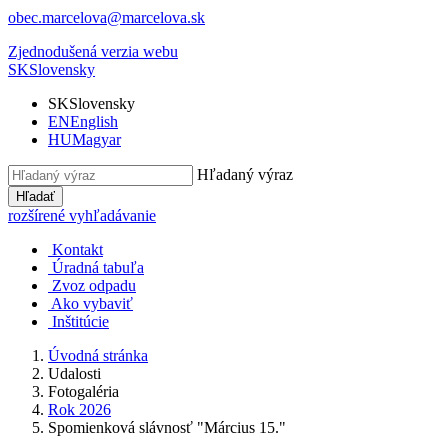
obec.marcelova@marcelova.sk
Zjednodušená verzia webu
SK
Slovensky
SK
Slovensky
EN
English
HU
Magyar
Hľadaný výraz
Hľadať
rozšírené vyhľadávanie
Kontakt
Úradná tabuľa
Zvoz odpadu
Ako vybaviť
Inštitúcie
Úvodná stránka
Udalosti
Fotogaléria
Rok 2026
Spomienková slávnosť "Március 15."