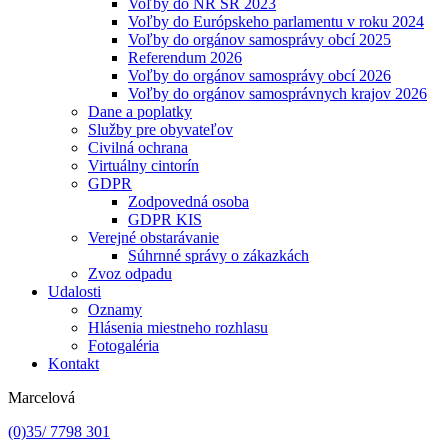
Voľby do NR SR 2023
Voľby do Európskeho parlamentu v roku 2024
Voľby do orgánov samosprávy obcí 2025
Referendum 2026
Voľby do orgánov samosprávy obcí 2026
Voľby do orgánov samosprávnych krajov 2026
Dane a poplatky
Služby pre obyvateľov
Civilná ochrana
Virtuálny cintorín
GDPR
Zodpovedná osoba
GDPR KIS
Verejné obstarávanie
Súhrnné správy o zákazkách
Zvoz odpadu
Udalosti
Oznamy
Hlásenia miestneho rozhlasu
Fotogaléria
Kontakt
Marcelová
(0)35/ 7798 301