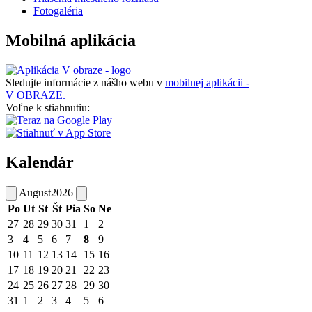
Fotogaléria
Mobilná aplikácia
Sledujte informácie z nášho webu v
mobilnej aplikácii -
V OBRAZE.
Voľne k stiahnutiu:
Kalendár
August
2026
Po
Ut
St
Št
Pia
So
Ne
27
28
29
30
31
1
2
3
4
5
6
7
8
9
10
11
12
13
14
15
16
17
18
19
20
21
22
23
24
25
26
27
28
29
30
31
1
2
3
4
5
6