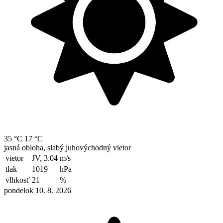
35 °C
17 °C
jasná obloha, slabý juhovýchodný vietor
vietor
JV, 3.04
m/s
tlak
1019
hPa
vlhkosť
21
%
pondelok 10. 8. 2026