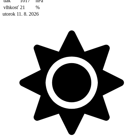
tlak
1017
hPa
vlhkosť
21
%
utorok 11. 8. 2026