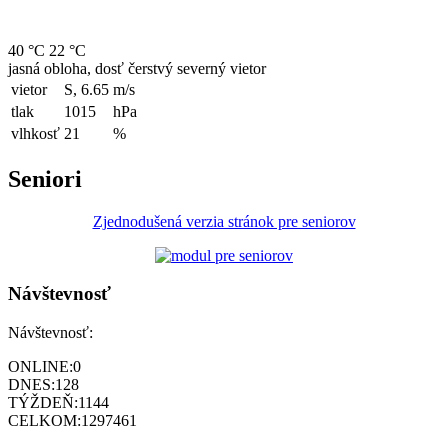
40 °C
22 °C
jasná obloha, dosť čerstvý severný vietor
vietor
S, 6.65
m/s
tlak
1015
hPa
vlhkosť
21
%
Seniori
Zjednodušená verzia stránok pre seniorov
Návštevnosť
Návštevnosť:
ONLINE:
0
DNES:
128
TÝŽDEŇ:
1144
CELKOM:
1297461