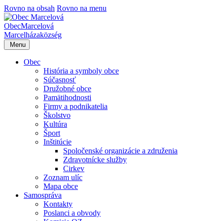
Rovno na obsah
Rovno na menu
Obec
Marcelová
Marcelháza
község
Menu
Obec
História a symboly obce
Súčasnosť
Družobné obce
Pamätihodnosti
Firmy a podnikatelia
Školstvo
Kultúra
Šport
Inštitúcie
Spoločenské organizácie a združenia
Zdravotnícke služby
Cirkev
Zoznam ulíc
Mapa obce
Samospráva
Kontakty
Poslanci a obvody