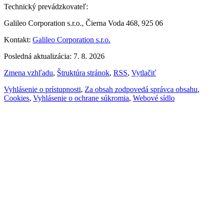
Technický prevádzkovateľ:
Galileo Corporation s.r.o., Čierna Voda 468, 925 06
Kontakt:
Galileo Corporation s.r.o.
Posledná aktualizácia: 7. 8. 2026
Zmena vzhľadu
,
Štruktúra stránok
,
RSS
,
Vytlačiť
Vyhlásenie o prístupnosti
,
Za obsah zodpovedá správca obsahu
,
Cookies
,
Vyhlásenie o ochrane súkromia
,
Webové sídlo