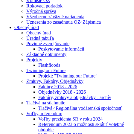
Komisie OZ
Rokovací poriadok
Výročná správa
Všeobecne záväzné nariadenia
Uznesenia zo zasadnutia OZ⁄ Zápisnica
Obecný úrad
Obecný úrad
Úradná tabuľa
Povinné zverejňovanie
Poskytovanie informácií
Základné dokumenty
Projekty
Flashfloods
Twinning our Future
Projekt: "Twinning our Future"
Zmluvy, Faktúry, Objednávky
Faktúry 2018 - 2026
Objednávky 2018 - 2026
Faktúry, zmluvy a objednávky - archív
Tlačivá na stiahnutie
Tlačivá ⁄ Regionálna vodárenská spoločnosť
Voľby, referendum
Voľby prezidenta SR v roku 2024
Referendum 2023 o možnosti skrátiť volebné
obdobie