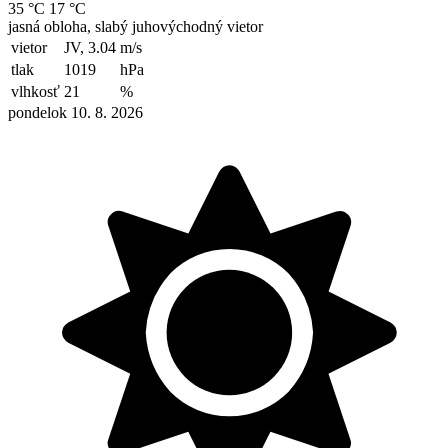
35 °C
17 °C
jasná obloha, slabý juhovýchodný vietor
vietor
JV, 3.04
m/s
tlak
1019
hPa
vlhkosť
21
%
pondelok 10. 8. 2026