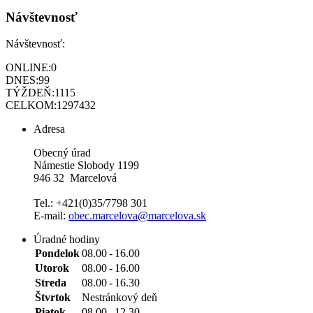
Návštevnosť
Návštevnosť:
ONLINE:
0
DNES:
99
TÝŽDEŇ:
1115
CELKOM:
1297432
Adresa
Obecný úrad
Námestie Slobody 1199
946 32 Marcelová
Tel.: +421(0)35/7798 301
E-mail:
obec.marcelova@marcelova.sk
Úradné hodiny
Pondelok
08.00
-
16.00
Utorok
08.00
-
16.00
Streda
08.00
-
16.30
Štvrtok
Nestránkový deň
Piatok
08.00
-
12.30