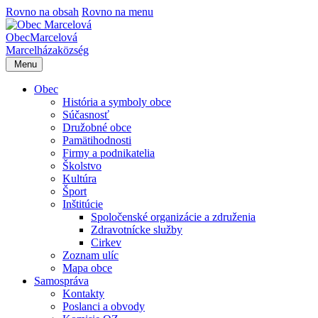
Rovno na obsah
Rovno na menu
Obec
Marcelová
Marcelháza
község
Menu
Obec
História a symboly obce
Súčasnosť
Družobné obce
Pamätihodnosti
Firmy a podnikatelia
Školstvo
Kultúra
Šport
Inštitúcie
Spoločenské organizácie a združenia
Zdravotnícke služby
Cirkev
Zoznam ulíc
Mapa obce
Samospráva
Kontakty
Poslanci a obvody