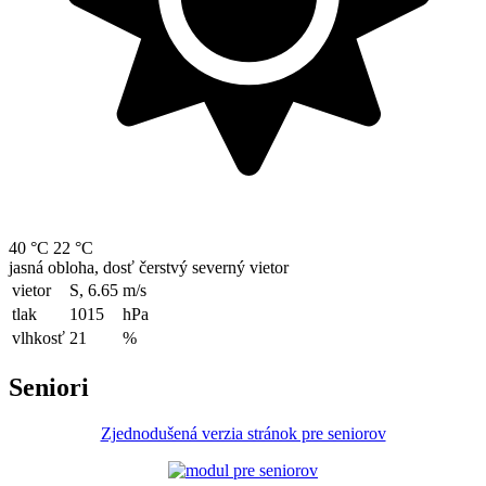
40 °C
22 °C
jasná obloha, dosť čerstvý severný vietor
vietor
S, 6.65
m/s
tlak
1015
hPa
vlhkosť
21
%
Seniori
Zjednodušená verzia stránok pre seniorov