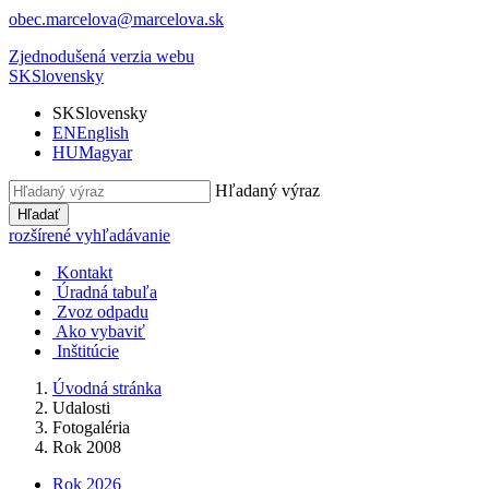
obec.marcelova@marcelova.sk
Zjednodušená verzia webu
SK
Slovensky
SK
Slovensky
EN
English
HU
Magyar
Hľadaný výraz
Hľadať
rozšírené vyhľadávanie
Kontakt
Úradná tabuľa
Zvoz odpadu
Ako vybaviť
Inštitúcie
Úvodná stránka
Udalosti
Fotogaléria
Rok 2008
Rok 2026