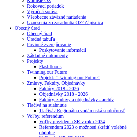
Komisie OZ
Rokovací poriadok
Výročná správa
Všeobecne záväzné nariadenia
Uznesenia zo zasadnutia OZ⁄ Zápisnica
Obecný úrad
Obecný úrad
Úradná tabuľa
Povinné zverejňovanie
Poskytovanie informácií
Základné dokumenty
Projekty
Flashfloods
Twinning our Future
Projekt: "Twinning our Future"
Zmluvy, Faktúry, Objednávky
Faktúry 2018 - 2026
Objednávky 2018 - 2026
Faktúry, zmluvy a objednávky - archív
Tlačivá na stiahnutie
Tlačivá ⁄ Regionálna vodárenská spoločnosť
Voľby, referendum
Voľby prezidenta SR v roku 2024
Referendum 2023 o možnosti skrátiť volebné
obdobie