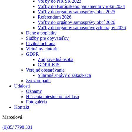
Voľby do NR SR 2023
Voľby do Európskeho parlamentu v roku 2024
Voľby do orgánov samosprávy obcí 2025
Referendum 2026
Voľby do orgánov samosprávy obcí 2026
Voľby do orgánov samosprávnych krajov 2026
Dane a poplatky
Služby pre obyvateľov
Civilná ochrana
Virtuálny cintorín
GDPR
Zodpovedná osoba
GDPR KIS
Verejné obstarávanie
Súhrnné správy o zákazkách
Zvoz odpadu
Udalosti
Oznamy
Hlásenia miestneho rozhlasu
Fotogaléria
Kontakt
Marcelová
(0)35/ 7798 301