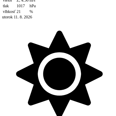
vietor
Z, 4.56
m/s
tlak
1017
hPa
vlhkosť
21
%
utorok 11. 8. 2026