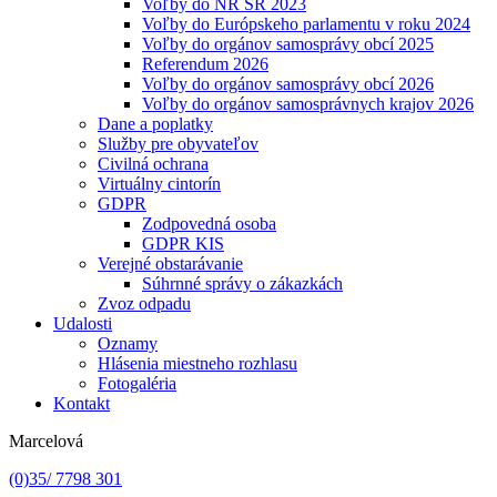
Voľby do NR SR 2023
Voľby do Európskeho parlamentu v roku 2024
Voľby do orgánov samosprávy obcí 2025
Referendum 2026
Voľby do orgánov samosprávy obcí 2026
Voľby do orgánov samosprávnych krajov 2026
Dane a poplatky
Služby pre obyvateľov
Civilná ochrana
Virtuálny cintorín
GDPR
Zodpovedná osoba
GDPR KIS
Verejné obstarávanie
Súhrnné správy o zákazkách
Zvoz odpadu
Udalosti
Oznamy
Hlásenia miestneho rozhlasu
Fotogaléria
Kontakt
Marcelová
(0)35/ 7798 301