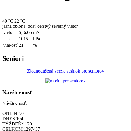
40 °C
22 °C
jasná obloha, dosť čerstvý severný vietor
vietor
S, 6.65
m/s
tlak
1015
hPa
vlhkosť
21
%
Seniori
Zjednodušená verzia stránok pre seniorov
Návštevnosť
Návštevnosť:
ONLINE:
0
DNES:
104
TÝŽDEŇ:
1120
CELKOM:
1297437