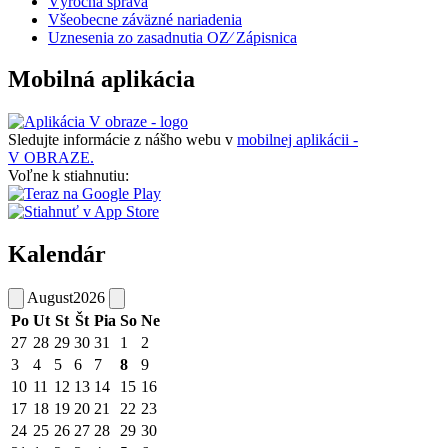
Výročná správa
Všeobecne záväzné nariadenia
Uznesenia zo zasadnutia OZ⁄ Zápisnica
Mobilná aplikácia
Sledujte informácie z nášho webu v
mobilnej aplikácii -
V OBRAZE.
Voľne k stiahnutiu:
Kalendár
August
2026
Po
Ut
St
Št
Pia
So
Ne
27
28
29
30
31
1
2
3
4
5
6
7
8
9
10
11
12
13
14
15
16
17
18
19
20
21
22
23
24
25
26
27
28
29
30