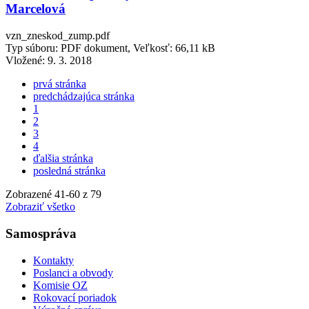
Marcelová
vzn_zneskod_zump.pdf
Typ súboru: PDF dokument, Veľkosť: 66,11 kB
Vložené:
9. 3. 2018
prvá stránka
predchádzajúca stránka
1
2
3
4
ďalšia stránka
posledná stránka
Zobrazené
41
-
60
z 79
Zobraziť všetko
Samospráva
Kontakty
Poslanci a obvody
Komisie OZ
Rokovací poriadok