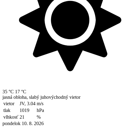
35 °C
17 °C
jasná obloha, slabý juhovýchodný vietor
vietor
JV, 3.04
m/s
tlak
1019
hPa
vlhkosť
21
%
pondelok 10. 8. 2026