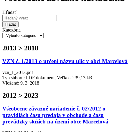
Hľadať
Hľadať
Kategória
2013 > 2018
VZN č. 1/2013 o určení názvu ulíc v obci Marcelová
vzn_1_2013.pdf
Typ súboru: PDF dokument, Veľkosť: 39,13 kB
Vložené:
9. 3. 2018
2012 > 2023
Všeobecne záväzné nariadenie č. 02/2012 o
pravidlách času predaja v obchode a času
prevádzky služieb na území obce Marcelová