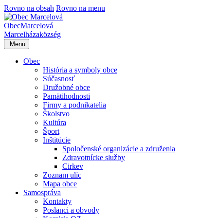
Rovno na obsah
Rovno na menu
Obec
Marcelová
Marcelháza
község
Menu
Obec
História a symboly obce
Súčasnosť
Družobné obce
Pamätihodnosti
Firmy a podnikatelia
Školstvo
Kultúra
Šport
Inštitúcie
Spoločenské organizácie a združenia
Zdravotnícke služby
Cirkev
Zoznam ulíc
Mapa obce
Samospráva
Kontakty
Poslanci a obvody