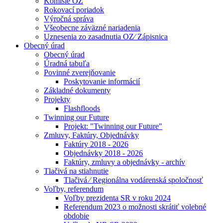
Komisie OZ
Rokovací poriadok
Výročná správa
Všeobecne záväzné nariadenia
Uznesenia zo zasadnutia OZ⁄ Zápisnica
Obecný úrad
Obecný úrad
Úradná tabuľa
Povinné zverejňovanie
Poskytovanie informácií
Základné dokumenty
Projekty
Flashfloods
Twinning our Future
Projekt: "Twinning our Future"
Zmluvy, Faktúry, Objednávky
Faktúry 2018 - 2026
Objednávky 2018 - 2026
Faktúry, zmluvy a objednávky - archív
Tlačivá na stiahnutie
Tlačivá ⁄ Regionálna vodárenská spoločnosť
Voľby, referendum
Voľby prezidenta SR v roku 2024
Referendum 2023 o možnosti skrátiť volebné
obdobie