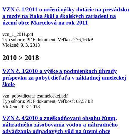
VZN č. 1/2011 o určení výšky dotácie na prevádzku
a mzdy na žiaka škôl a školských zariadení na
území obce Marcelová na rok 2011
vzn_1_2011.pdf
Typ súboru: PDF dokument, Veľkosť: 76,16 kB
Vložené:
9. 3. 2018
2010 > 2018
VZN č. 3/2010 o výške a podmienkach úhrady
príspevku za pobyt dieťaťa v základnej umeleckej
škole
vzn_pobytdietata_zsumeleckej.pdf
Typ súboru: PDF dokument, Veľkosť: 62,57 kB
Vložené:
9. 3. 2018
VZN č. 4/2010 o zneškodňovaní obsahu žúmp,
náhradného zásobovania vodou a náhradného
odvádzania odpadových vôd na území obce