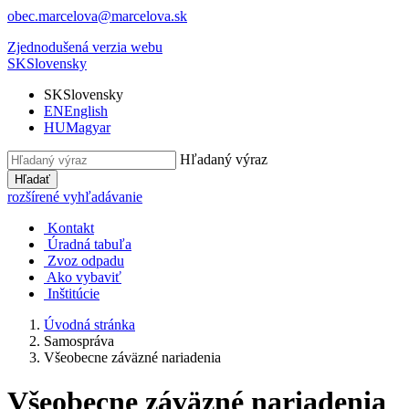
obec.marcelova@marcelova.sk
Zjednodušená verzia webu
SK
Slovensky
SK
Slovensky
EN
English
HU
Magyar
Hľadaný výraz
Hľadať
rozšírené vyhľadávanie
Kontakt
Úradná tabuľa
Zvoz odpadu
Ako vybaviť
Inštitúcie
Úvodná stránka
Samospráva
Všeobecne záväzné nariadenia
Všeobecne záväzné nariadenia