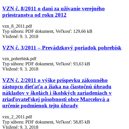
VZN č. 8/2011 o dani za užívanie verejného
priestranstva od roku 2012
vzn_8_2011.pdf
Typ súboru: PDF dokument, Veľkosť: 129,66 kB
Vložené:
9. 3. 2018
VZN č. 3/2011 – Prevádzkový poriadok pohrebísk
vzn_pohrebisk.pdf
Typ súboru: PDF dokument, Veľkosť: 93,63 kB
Vložené:
9. 3. 2018
VZN č. 2/2011 o výške príspevku zákonného
zástupcu dieťaťa a žiaka na čiastočnú úhradu
nákladov v školách i školských zariadeniach v
zriaďovateľskej pôsobnosti obce Marcelová a
určenie podmienok tejto úhrady
vzn_2_2011.pdf
Typ súboru: PDF dokument, Veľkosť: 58,85 kB
Vložené:
9. 3. 2018