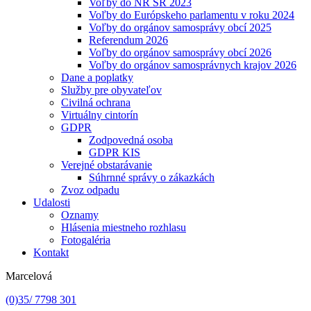
Voľby do NR SR 2023
Voľby do Európskeho parlamentu v roku 2024
Voľby do orgánov samosprávy obcí 2025
Referendum 2026
Voľby do orgánov samosprávy obcí 2026
Voľby do orgánov samosprávnych krajov 2026
Dane a poplatky
Služby pre obyvateľov
Civilná ochrana
Virtuálny cintorín
GDPR
Zodpovedná osoba
GDPR KIS
Verejné obstarávanie
Súhrnné správy o zákazkách
Zvoz odpadu
Udalosti
Oznamy
Hlásenia miestneho rozhlasu
Fotogaléria
Kontakt
Marcelová
(0)35/ 7798 301