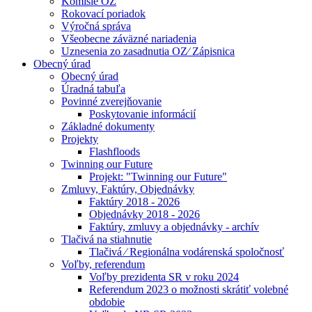
Komisie OZ
Rokovací poriadok
Výročná správa
Všeobecne záväzné nariadenia
Uznesenia zo zasadnutia OZ⁄ Zápisnica
Obecný úrad
Obecný úrad
Úradná tabuľa
Povinné zverejňovanie
Poskytovanie informácií
Základné dokumenty
Projekty
Flashfloods
Twinning our Future
Projekt: "Twinning our Future"
Zmluvy, Faktúry, Objednávky
Faktúry 2018 - 2026
Objednávky 2018 - 2026
Faktúry, zmluvy a objednávky - archív
Tlačivá na stiahnutie
Tlačivá ⁄ Regionálna vodárenská spoločnosť
Voľby, referendum
Voľby prezidenta SR v roku 2024
Referendum 2023 o možnosti skrátiť volebné
obdobie