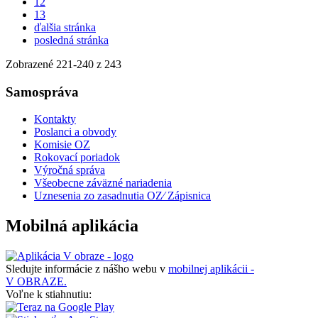
12
13
ďalšia stránka
posledná stránka
Zobrazené
221
-
240
z 243
Samospráva
Kontakty
Poslanci a obvody
Komisie OZ
Rokovací poriadok
Výročná správa
Všeobecne záväzné nariadenia
Uznesenia zo zasadnutia OZ⁄ Zápisnica
Mobilná aplikácia
Sledujte informácie z nášho webu v
mobilnej aplikácii -
V OBRAZE.
Voľne k stiahnutiu: