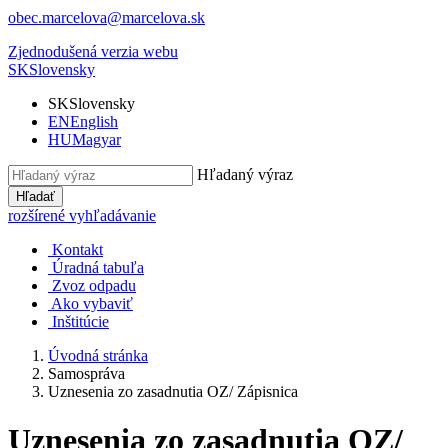
obec.marcelova@marcelova.sk
Zjednodušená verzia webu
SK
Slovensky
SK
Slovensky
EN
English
HU
Magyar
Hľadaný výraz
Hľadať
rozšírené vyhľadávanie
Kontakt
Úradná tabuľa
Zvoz odpadu
Ako vybaviť
Inštitúcie
Úvodná stránka
Samospráva
Uznesenia zo zasadnutia OZ/ Zápisnica
Uznesenia zo zasadnutia OZ/