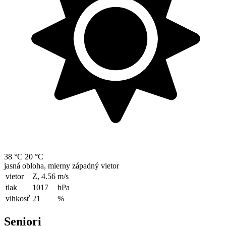
38 °C
20 °C
jasná obloha, mierny západný vietor
vietor
Z, 4.56
m/s
tlak
1017
hPa
vlhkosť
21
%
Seniori