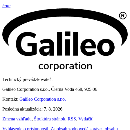
hore
Technický prevádzkovateľ:
Galileo Corporation s.r.o., Čierna Voda 468, 925 06
Kontakt:
Galileo Corporation s.r.o.
Posledná aktualizácia: 7. 8. 2026
Zmena vzhľadu
,
Štruktúra stránok
,
RSS
,
Vytlačiť
Vyhlásenie o prístupnosti
,
Za obsah zodpovedá správca obsahu
,