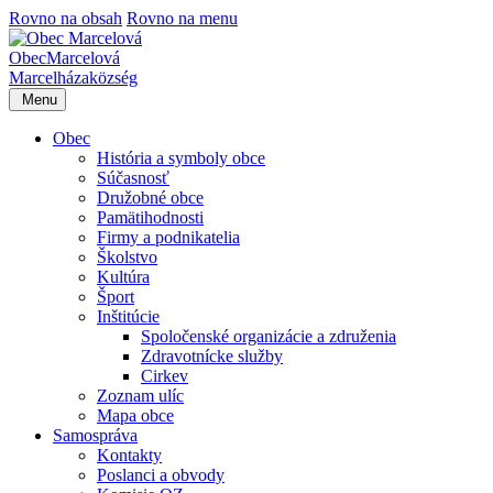
Rovno na obsah
Rovno na menu
Obec
Marcelová
Marcelháza
község
Menu
Obec
História a symboly obce
Súčasnosť
Družobné obce
Pamätihodnosti
Firmy a podnikatelia
Školstvo
Kultúra
Šport
Inštitúcie
Spoločenské organizácie a združenia
Zdravotnícke služby
Cirkev
Zoznam ulíc
Mapa obce
Samospráva
Kontakty
Poslanci a obvody