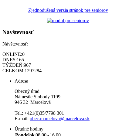
Zjednodušená verzia stránok pre seniorov
Návštevnosť
Návštevnosť:
ONLINE:
0
DNES:
165
TÝŽDEŇ:
967
CELKOM:
1297284
Adresa
Obecný úrad
Námestie Slobody 1199
946 32 Marcelová
Tel.: +421(0)35/7798 301
E-mail:
obec.marcelova@marcelova.sk
Úradné hodiny
Pondelok
08.00
-
16.00