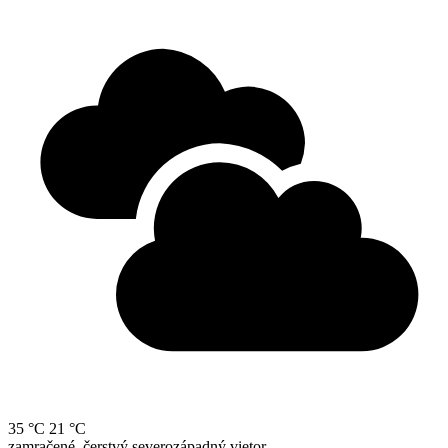
35 °C
21 °C
zamračené, čerstvý severozápadný vietor