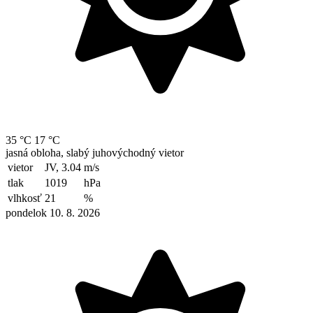
35 °C
17 °C
jasná obloha, slabý juhovýchodný vietor
vietor
JV, 3.04
m/s
tlak
1019
hPa
vlhkosť
21
%
pondelok 10. 8. 2026