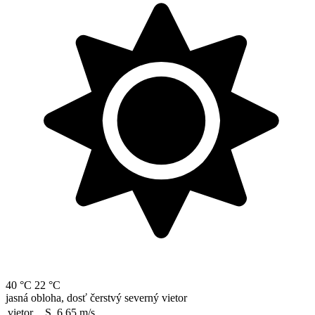
40 °C
22 °C
jasná obloha, dosť čerstvý severný vietor
vietor
S, 6.65
m/s