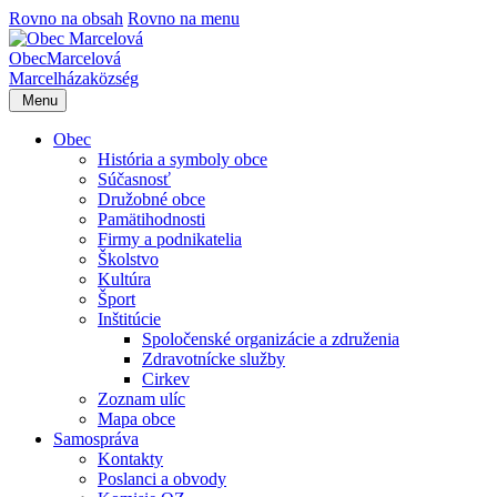
Rovno na obsah
Rovno na menu
Obec
Marcelová
Marcelháza
község
Menu
Obec
História a symboly obce
Súčasnosť
Družobné obce
Pamätihodnosti
Firmy a podnikatelia
Školstvo
Kultúra
Šport
Inštitúcie
Spoločenské organizácie a združenia
Zdravotnícke služby
Cirkev
Zoznam ulíc
Mapa obce
Samospráva
Kontakty
Poslanci a obvody