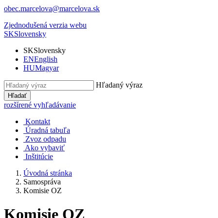
obec.marcelova@marcelova.sk
Zjednodušená verzia webu
SK
Slovensky
SK
Slovensky
EN
English
HU
Magyar
Hľadaný výraz
Hľadať
rozšírené vyhľadávanie
Kontakt
Úradná tabuľa
Zvoz odpadu
Ako vybaviť
Inštitúcie
Úvodná stránka
Samospráva
Komisie OZ
Komisie OZ