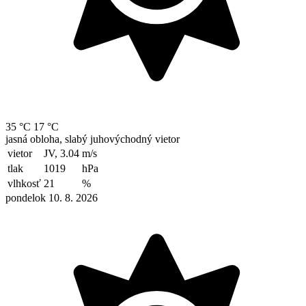
35 °C
17 °C
jasná obloha, slabý juhovýchodný vietor
vietor
JV, 3.04
m/s
tlak
1019
hPa
vlhkosť
21
%
pondelok 10. 8. 2026