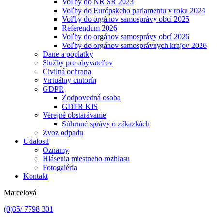
Voľby do NR SR 2023
Voľby do Európskeho parlamentu v roku 2024
Voľby do orgánov samosprávy obcí 2025
Referendum 2026
Voľby do orgánov samosprávy obcí 2026
Voľby do orgánov samosprávnych krajov 2026
Dane a poplatky
Služby pre obyvateľov
Civilná ochrana
Virtuálny cintorín
GDPR
Zodpovedná osoba
GDPR KIS
Verejné obstarávanie
Súhrnné správy o zákazkách
Zvoz odpadu
Udalosti
Oznamy
Hlásenia miestneho rozhlasu
Fotogaléria
Kontakt
Marcelová
(0)35/ 7798 301