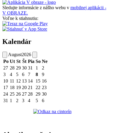
Sledujte informácie z nášho webu v
mobilnej aplikácii -
V OBRAZE.
Voľne k stiahnutiu:
Kalendár
August
2026
Po
Ut
St
Št
Pia
So
Ne
27
28
29
30
31
1
2
3
4
5
6
7
8
9
10
11
12
13
14
15
16
17
18
19
20
21
22
23
24
25
26
27
28
29
30
31
1
2
3
4
5
6