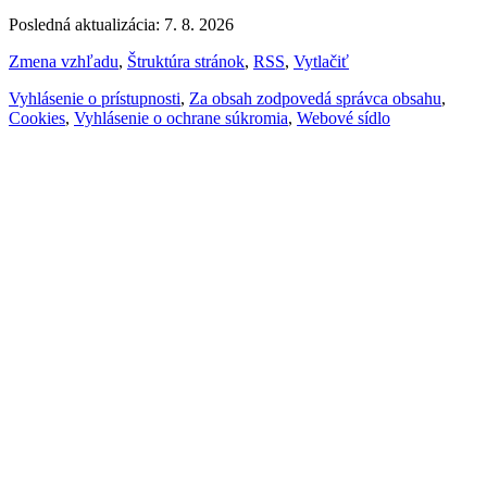
Posledná aktualizácia: 7. 8. 2026
Zmena vzhľadu
,
Štruktúra stránok
,
RSS
,
Vytlačiť
Vyhlásenie o prístupnosti
,
Za obsah zodpovedá správca obsahu
,
Cookies
,
Vyhlásenie o ochrane súkromia
,
Webové sídlo