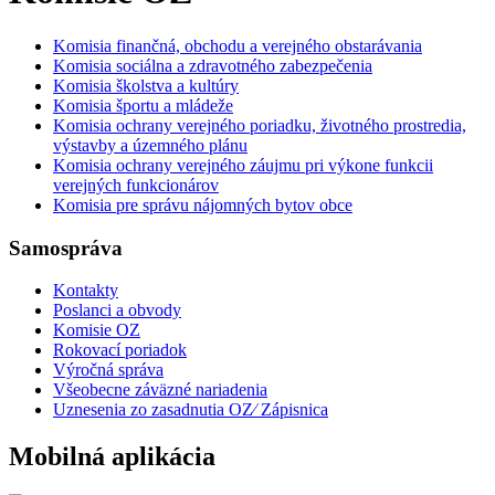
Komisia finančná, obchodu a verejného obstarávania
Komisia sociálna a zdravotného zabezpečenia
Komisia školstva a kultúry
Komisia športu a mládeže
Komisia ochrany verejného poriadku, životného prostredia,
výstavby a územného plánu
Komisia ochrany verejného záujmu pri výkone funkcii
verejných funkcionárov
Komisia pre správu nájomných bytov obce
Samospráva
Kontakty
Poslanci a obvody
Komisie OZ
Rokovací poriadok
Výročná správa
Všeobecne záväzné nariadenia
Uznesenia zo zasadnutia OZ⁄ Zápisnica
Mobilná aplikácia