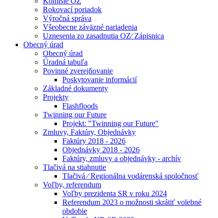
Komisie OZ
Rokovací poriadok
Výročná správa
Všeobecne záväzné nariadenia
Uznesenia zo zasadnutia OZ⁄ Zápisnica
Obecný úrad
Obecný úrad
Úradná tabuľa
Povinné zverejňovanie
Poskytovanie informácií
Základné dokumenty
Projekty
Flashfloods
Twinning our Future
Projekt: "Twinning our Future"
Zmluvy, Faktúry, Objednávky
Faktúry 2018 - 2026
Objednávky 2018 - 2026
Faktúry, zmluvy a objednávky - archív
Tlačivá na stiahnutie
Tlačivá ⁄ Regionálna vodárenská spoločnosť
Voľby, referendum
Voľby prezidenta SR v roku 2024
Referendum 2023 o možnosti skrátiť volebné
obdobie