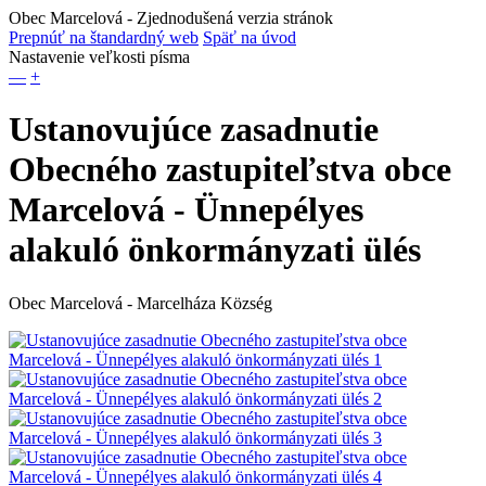
Obec Marcelová
- Zjednodušená verzia stránok
Prepnúť na štandardný web
Späť na úvod
Nastavenie veľkosti písma
—
+
Ustanovujúce zasadnutie
Obecného zastupiteľstva obce
Marcelová - Ünnepélyes
alakuló önkormányzati ülés
Obec Marcelová - Marcelháza Község