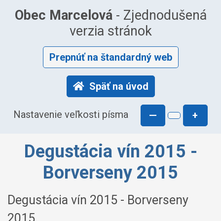
Obec Marcelová
- Zjednodušená
verzia stránok
Prepnúť na štandardný web
Späť na úvod
Nastavenie veľkosti písma
—
+
Degustácia vín 2015 -
Borverseny 2015
Degustácia vín 2015 - Borverseny
2015