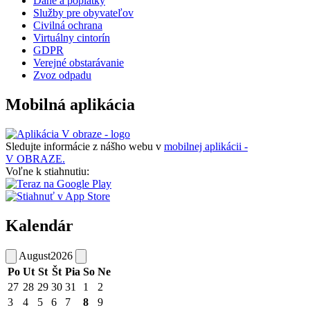
Dane a poplatky
Služby pre obyvateľov
Civilná ochrana
Virtuálny cintorín
GDPR
Verejné obstarávanie
Zvoz odpadu
Mobilná aplikácia
Sledujte informácie z nášho webu v
mobilnej aplikácii -
V OBRAZE.
Voľne k stiahnutiu:
Kalendár
August
2026
Po
Ut
St
Št
Pia
So
Ne
27
28
29
30
31
1
2
3
4
5
6
7
8
9