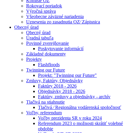
Komisie OZ
Rokovací poriadok
Výročná správa
Všeobecne záväzné nariadenia
Uznesenia zo zasadnutia OZ⁄ Zápisnica
Obecný úrad
Obecný úrad
Úradná tabuľa
Povinné zverejňovanie
Poskytovanie informácií
Základné dokumenty
Projekty
Flashfloods
Twinning our Future
Projekt: "Twinning our Future"
Zmluvy, Faktúry, Objednávky
Faktúry 2018 - 2026
Objednávky 2018 - 2026
Faktúry, zmluvy a objednávky - archív
Tlačivá na stiahnutie
Tlačivá ⁄ Regionálna vodárenská spoločnosť
Voľby, referendum
Voľby prezidenta SR v roku 2024
Referendum 2023 o možnosti skrátiť volebné
obdobie