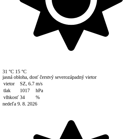
31 °C
15 °C
jasná obloha, dosť čerstvý severozápadný vietor
vietor
SZ, 6.7
m/s
tlak
1017
hPa
vlhkosť
34
%
nedeľa 9. 8. 2026