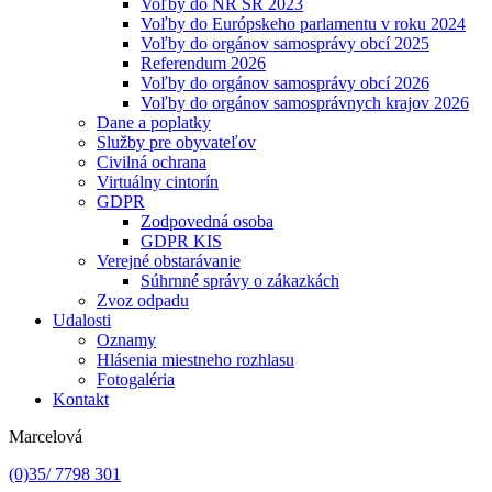
Voľby do NR SR 2023
Voľby do Európskeho parlamentu v roku 2024
Voľby do orgánov samosprávy obcí 2025
Referendum 2026
Voľby do orgánov samosprávy obcí 2026
Voľby do orgánov samosprávnych krajov 2026
Dane a poplatky
Služby pre obyvateľov
Civilná ochrana
Virtuálny cintorín
GDPR
Zodpovedná osoba
GDPR KIS
Verejné obstarávanie
Súhrnné správy o zákazkách
Zvoz odpadu
Udalosti
Oznamy
Hlásenia miestneho rozhlasu
Fotogaléria
Kontakt
Marcelová
(0)35/ 7798 301