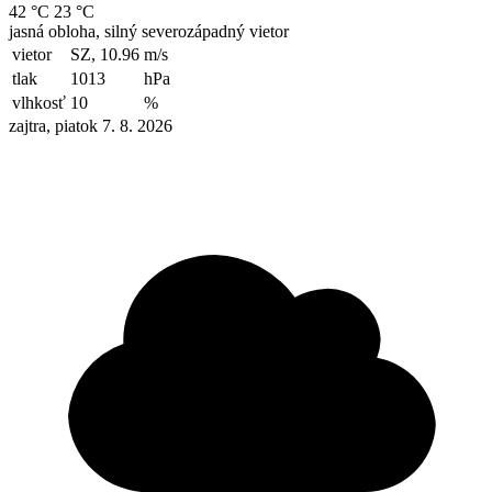
42 °C
23 °C
jasná obloha, silný severozápadný vietor
vietor
SZ, 10.96
m/s
tlak
1013
hPa
vlhkosť
10
%
zajtra, piatok 7. 8. 2026