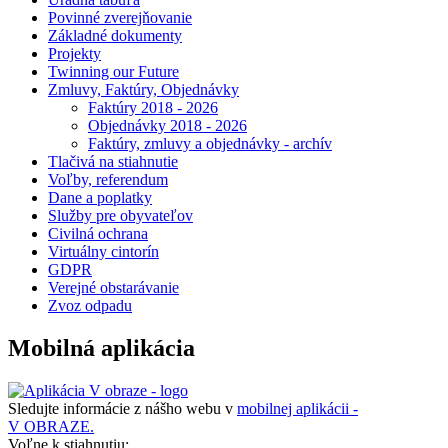
Povinné zverejňovanie
Základné dokumenty
Projekty
Twinning our Future
Zmluvy, Faktúry, Objednávky
Faktúry 2018 - 2026
Objednávky 2018 - 2026
Faktúry, zmluvy a objednávky - archív
Tlačivá na stiahnutie
Voľby, referendum
Dane a poplatky
Služby pre obyvateľov
Civilná ochrana
Virtuálny cintorín
GDPR
Verejné obstarávanie
Zvoz odpadu
Mobilná aplikácia
Sledujte informácie z nášho webu v
mobilnej aplikácii -
V OBRAZE.
Voľne k stiahnutiu: