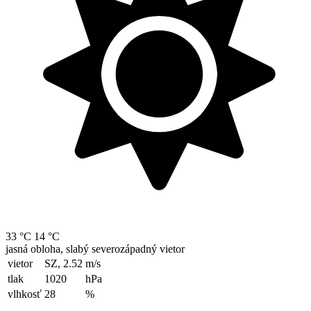
33 °C
14 °C
jasná obloha, slabý severozápadný vietor
vietor
SZ, 2.52
m/s
tlak
1020
hPa
vlhkosť
28
%