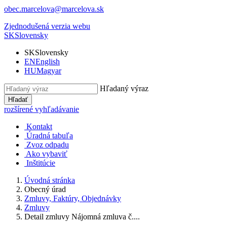
obec.marcelova@marcelova.sk
Zjednodušená verzia webu
SK
Slovensky
SK
Slovensky
EN
English
HU
Magyar
Hľadaný výraz
Hľadať
rozšírené vyhľadávanie
Kontakt
Úradná tabuľa
Zvoz odpadu
Ako vybaviť
Inštitúcie
Úvodná stránka
Obecný úrad
Zmluvy, Faktúry, Objednávky
Zmluvy
Detail zmluvy Nájomná zmluva č....