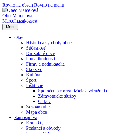
Rovno na obsah
Rovno na menu
Obec
Marcelová
Marcelháza
község
Menu
Obec
História a symboly obce
Súčasnosť
Družobné obce
Pamätihodnosti
Firmy a podnikatelia
Školstvo
Kultúra
Šport
Inštitúcie
Spoločenské organizácie a združenia
Zdravotnícke služby
Cirkev
Zoznam ulíc
Mapa obce
Samospráva
Kontakty
Poslanci a obvody