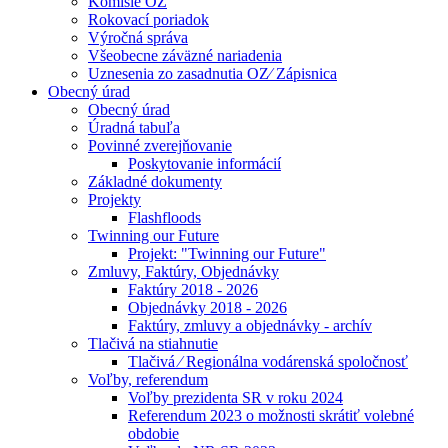
Komisie OZ
Rokovací poriadok
Výročná správa
Všeobecne záväzné nariadenia
Uznesenia zo zasadnutia OZ⁄ Zápisnica
Obecný úrad
Obecný úrad
Úradná tabuľa
Povinné zverejňovanie
Poskytovanie informácií
Základné dokumenty
Projekty
Flashfloods
Twinning our Future
Projekt: "Twinning our Future"
Zmluvy, Faktúry, Objednávky
Faktúry 2018 - 2026
Objednávky 2018 - 2026
Faktúry, zmluvy a objednávky - archív
Tlačivá na stiahnutie
Tlačivá ⁄ Regionálna vodárenská spoločnosť
Voľby, referendum
Voľby prezidenta SR v roku 2024
Referendum 2023 o možnosti skrátiť volebné
obdobie