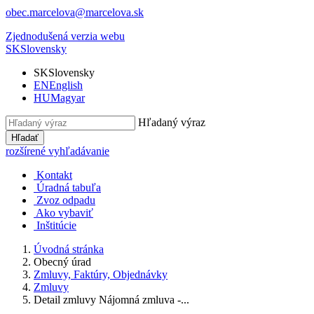
obec.marcelova@marcelova.sk
Zjednodušená verzia webu
SK
Slovensky
SK
Slovensky
EN
English
HU
Magyar
Hľadaný výraz
Hľadať
rozšírené vyhľadávanie
Kontakt
Úradná tabuľa
Zvoz odpadu
Ako vybaviť
Inštitúcie
Úvodná stránka
Obecný úrad
Zmluvy, Faktúry, Objednávky
Zmluvy
Detail zmluvy Nájomná zmluva -...