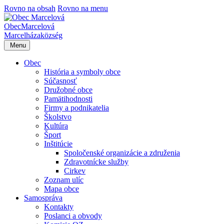
Rovno na obsah
Rovno na menu
Obec
Marcelová
Marcelháza
község
Menu
Obec
História a symboly obce
Súčasnosť
Družobné obce
Pamätihodnosti
Firmy a podnikatelia
Školstvo
Kultúra
Šport
Inštitúcie
Spoločenské organizácie a združenia
Zdravotnícke služby
Cirkev
Zoznam ulíc
Mapa obce
Samospráva
Kontakty
Poslanci a obvody