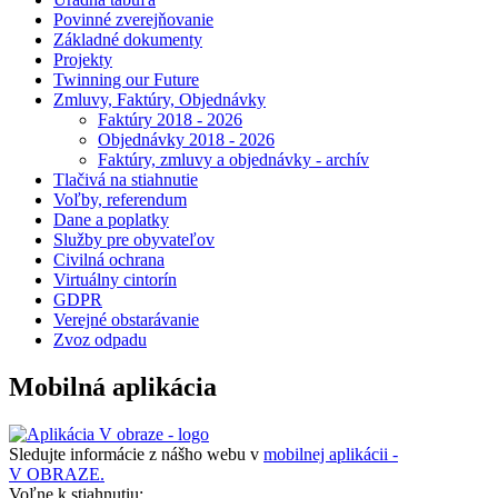
Povinné zverejňovanie
Základné dokumenty
Projekty
Twinning our Future
Zmluvy, Faktúry, Objednávky
Faktúry 2018 - 2026
Objednávky 2018 - 2026
Faktúry, zmluvy a objednávky - archív
Tlačivá na stiahnutie
Voľby, referendum
Dane a poplatky
Služby pre obyvateľov
Civilná ochrana
Virtuálny cintorín
GDPR
Verejné obstarávanie
Zvoz odpadu
Mobilná aplikácia
Sledujte informácie z nášho webu v
mobilnej aplikácii -
V OBRAZE.
Voľne k stiahnutiu: