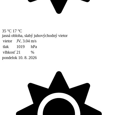
35 °C
17 °C
jasná obloha, slabý juhovýchodný vietor
vietor
JV, 3.04
m/s
tlak
1019
hPa
vlhkosť
21
%
pondelok 10. 8. 2026