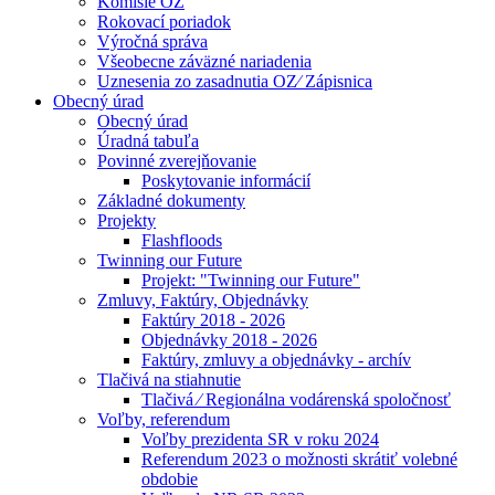
Komisie OZ
Rokovací poriadok
Výročná správa
Všeobecne záväzné nariadenia
Uznesenia zo zasadnutia OZ⁄ Zápisnica
Obecný úrad
Obecný úrad
Úradná tabuľa
Povinné zverejňovanie
Poskytovanie informácií
Základné dokumenty
Projekty
Flashfloods
Twinning our Future
Projekt: "Twinning our Future"
Zmluvy, Faktúry, Objednávky
Faktúry 2018 - 2026
Objednávky 2018 - 2026
Faktúry, zmluvy a objednávky - archív
Tlačivá na stiahnutie
Tlačivá ⁄ Regionálna vodárenská spoločnosť
Voľby, referendum
Voľby prezidenta SR v roku 2024
Referendum 2023 o možnosti skrátiť volebné
obdobie