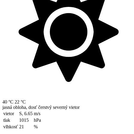
40 °C
22 °C
jasná obloha, dosť čerstvý severný vietor
vietor
S, 6.65
m/s
tlak
1015
hPa
vlhkosť
21
%