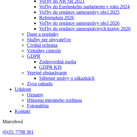
Voľby do NR SR 2023
Voľby do Európskeho parlamentu v roku 2024
Voľby do orgánov samosprávy obcí 2025
Referendum 2026
Voľby do orgánov samosprávy obcí 2026
Voľby do orgánov samosprávnych krajov 2026
Dane a poplatky
Služby pre obyvateľov
Civilná ochrana
Virtuálny cintorín
GDPR
Zodpovedná osoba
GDPR KIS
Verejné obstarávanie
Súhrnné správy o zákazkách
Zvoz odpadu
Udalosti
Oznamy
Hlásenia miestneho rozhlasu
Fotogaléria
Kontakt
Marcelová
(0)35/ 7798 301