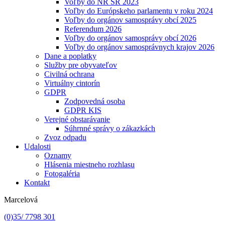
Voľby do NR SR 2023
Voľby do Európskeho parlamentu v roku 2024
Voľby do orgánov samosprávy obcí 2025
Referendum 2026
Voľby do orgánov samosprávy obcí 2026
Voľby do orgánov samosprávnych krajov 2026
Dane a poplatky
Služby pre obyvateľov
Civilná ochrana
Virtuálny cintorín
GDPR
Zodpovedná osoba
GDPR KIS
Verejné obstarávanie
Súhrnné správy o zákazkách
Zvoz odpadu
Udalosti
Oznamy
Hlásenia miestneho rozhlasu
Fotogaléria
Kontakt
Marcelová
(0)35/ 7798 301