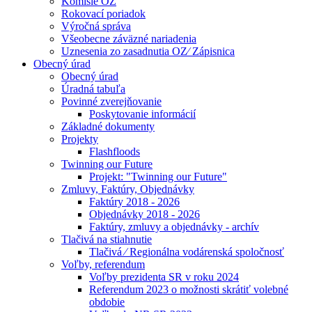
Komisie OZ
Rokovací poriadok
Výročná správa
Všeobecne záväzné nariadenia
Uznesenia zo zasadnutia OZ⁄ Zápisnica
Obecný úrad
Obecný úrad
Úradná tabuľa
Povinné zverejňovanie
Poskytovanie informácií
Základné dokumenty
Projekty
Flashfloods
Twinning our Future
Projekt: "Twinning our Future"
Zmluvy, Faktúry, Objednávky
Faktúry 2018 - 2026
Objednávky 2018 - 2026
Faktúry, zmluvy a objednávky - archív
Tlačivá na stiahnutie
Tlačivá ⁄ Regionálna vodárenská spoločnosť
Voľby, referendum
Voľby prezidenta SR v roku 2024
Referendum 2023 o možnosti skrátiť volebné
obdobie