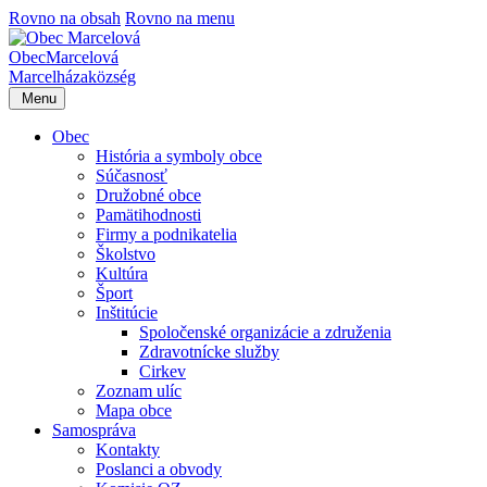
Rovno na obsah
Rovno na menu
Obec
Marcelová
Marcelháza
község
Menu
Obec
História a symboly obce
Súčasnosť
Družobné obce
Pamätihodnosti
Firmy a podnikatelia
Školstvo
Kultúra
Šport
Inštitúcie
Spoločenské organizácie a združenia
Zdravotnícke služby
Cirkev
Zoznam ulíc
Mapa obce
Samospráva
Kontakty
Poslanci a obvody