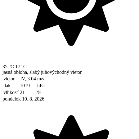
35 °C
17 °C
jasná obloha, slabý juhovýchodný vietor
vietor
JV, 3.04
m/s
tlak
1019
hPa
vlhkosť
21
%
pondelok 10. 8. 2026