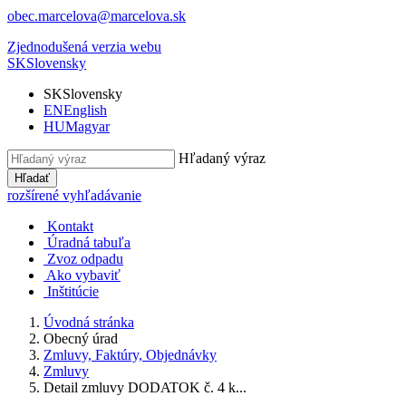
obec.marcelova@marcelova.sk
Zjednodušená verzia webu
SK
Slovensky
SK
Slovensky
EN
English
HU
Magyar
Hľadaný výraz
Hľadať
rozšírené vyhľadávanie
Kontakt
Úradná tabuľa
Zvoz odpadu
Ako vybaviť
Inštitúcie
Úvodná stránka
Obecný úrad
Zmluvy, Faktúry, Objednávky
Zmluvy
Detail zmluvy DODATOK č. 4 k...