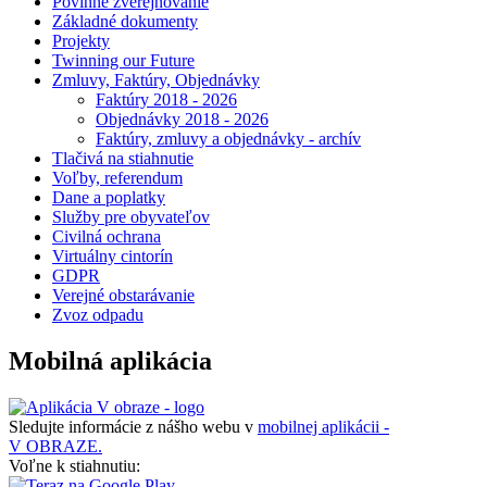
Povinné zverejňovanie
Základné dokumenty
Projekty
Twinning our Future
Zmluvy, Faktúry, Objednávky
Faktúry 2018 - 2026
Objednávky 2018 - 2026
Faktúry, zmluvy a objednávky - archív
Tlačivá na stiahnutie
Voľby, referendum
Dane a poplatky
Služby pre obyvateľov
Civilná ochrana
Virtuálny cintorín
GDPR
Verejné obstarávanie
Zvoz odpadu
Mobilná aplikácia
Sledujte informácie z nášho webu v
mobilnej aplikácii -
V OBRAZE.
Voľne k stiahnutiu: