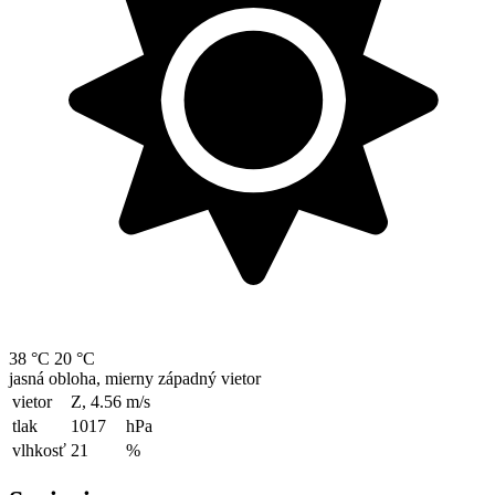
38 °C
20 °C
jasná obloha, mierny západný vietor
vietor
Z, 4.56
m/s
tlak
1017
hPa
vlhkosť
21
%