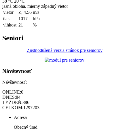
38 °C
20 °C
jasná obloha, mierny západný vietor
vietor
Z, 4.56
m/s
tlak
1017
hPa
vlhkosť
21
%
Seniori
Zjednodušená verzia stránok pre seniorov
Návštevnosť
Návštevnosť:
ONLINE:
0
DNES:
84
TÝŽDEŇ:
886
CELKOM:
1297203
Adresa
Obecný úrad