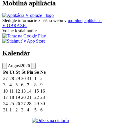
Mobilná aplikácia
Sledujte informácie z nášho webu v
mobilnej aplikácii -
V OBRAZE.
Voľne k stiahnutiu:
Kalendár
August
2026
Po
Ut
St
Št
Pia
So
Ne
27
28
29
30
31
1
2
3
4
5
6
7
8
9
10
11
12
13
14
15
16
17
18
19
20
21
22
23
24
25
26
27
28
29
30
31
1
2
3
4
5
6