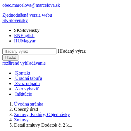
obec.marcelova@marcelova.sk
Zjednodušená verzia webu
SK
Slovensky
SK
Slovensky
EN
English
HU
Magyar
Hľadaný výraz
Hľadať
rozšírené vyhľadávanie
Kontakt
Úradná tabuľa
Zvoz odpadu
Ako vybaviť
Inštitúcie
Úvodná stránka
Obecný úrad
Zmluvy, Faktúry, Objednávky
Zmluvy
Detail zmluvy Dodatok č. 2 k...