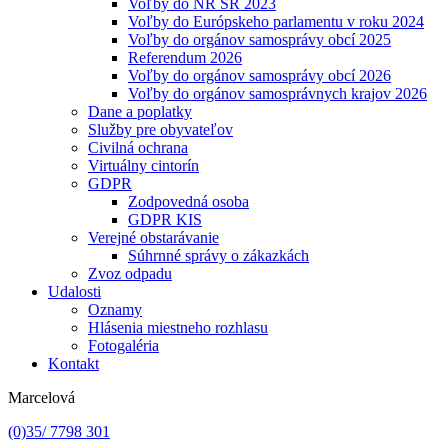
Voľby do NR SR 2023
Voľby do Európskeho parlamentu v roku 2024
Voľby do orgánov samosprávy obcí 2025
Referendum 2026
Voľby do orgánov samosprávy obcí 2026
Voľby do orgánov samosprávnych krajov 2026
Dane a poplatky
Služby pre obyvateľov
Civilná ochrana
Virtuálny cintorín
GDPR
Zodpovedná osoba
GDPR KIS
Verejné obstarávanie
Súhrnné správy o zákazkách
Zvoz odpadu
Udalosti
Oznamy
Hlásenia miestneho rozhlasu
Fotogaléria
Kontakt
Marcelová
(0)35/ 7798 301