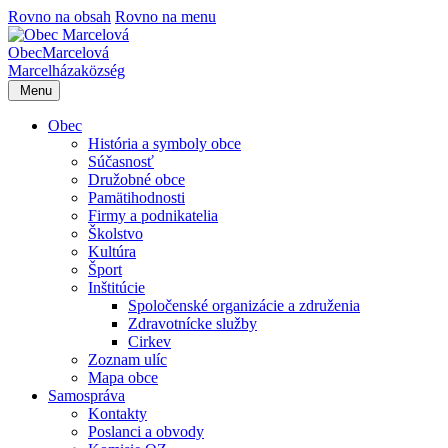
Rovno na obsah
Rovno na menu
Obec
Marcelová
Marcelháza
község
Menu
Obec
História a symboly obce
Súčasnosť
Družobné obce
Pamätihodnosti
Firmy a podnikatelia
Školstvo
Kultúra
Šport
Inštitúcie
Spoločenské organizácie a združenia
Zdravotnícke služby
Cirkev
Zoznam ulíc
Mapa obce
Samospráva
Kontakty
Poslanci a obvody