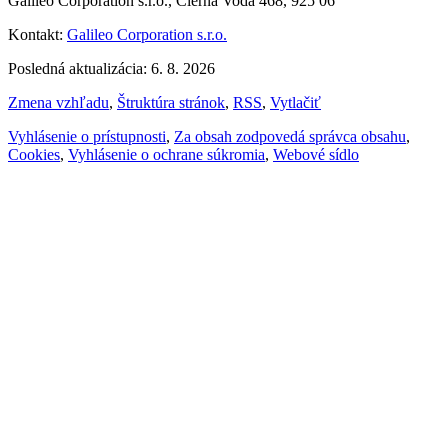
Galileo Corporation s.r.o., Čierna Voda 468, 925 06
Kontakt:
Galileo Corporation s.r.o.
Posledná aktualizácia: 6. 8. 2026
Zmena vzhľadu
,
Štruktúra stránok
,
RSS
,
Vytlačiť
Vyhlásenie o prístupnosti
,
Za obsah zodpovedá správca obsahu
,
Cookies
,
Vyhlásenie o ochrane súkromia
,
Webové sídlo