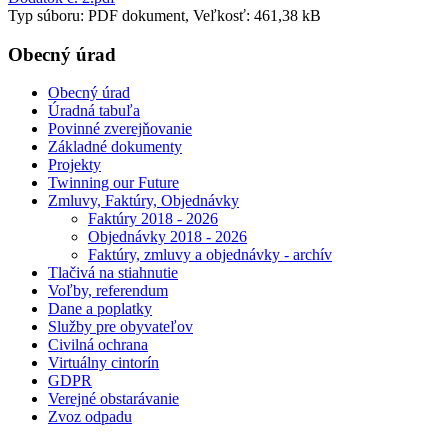
Typ súboru: PDF dokument, Veľkosť: 461,38 kB
Obecný úrad
Obecný úrad
Úradná tabuľa
Povinné zverejňovanie
Základné dokumenty
Projekty
Twinning our Future
Zmluvy, Faktúry, Objednávky
Faktúry 2018 - 2026
Objednávky 2018 - 2026
Faktúry, zmluvy a objednávky - archív
Tlačivá na stiahnutie
Voľby, referendum
Dane a poplatky
Služby pre obyvateľov
Civilná ochrana
Virtuálny cintorín
GDPR
Verejné obstarávanie
Zvoz odpadu