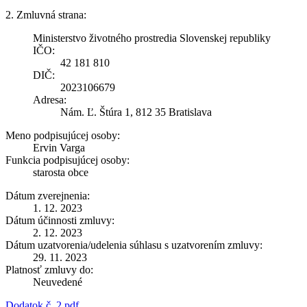
2. Zmluvná strana:
Ministerstvo životného prostredia Slovenskej republiky
IČO:
42 181 810
DIČ:
2023106679
Adresa:
Nám. Ľ. Štúra 1, 812 35 Bratislava
Meno podpisujúcej osoby:
Ervin Varga
Funkcia podpisujúcej osoby:
starosta obce
Dátum zverejnenia:
1. 12. 2023
Dátum účinnosti zmluvy:
2. 12. 2023
Dátum uzatvorenia/udelenia súhlasu s uzatvorením zmluvy:
29. 11. 2023
Platnosť zmluvy do:
Neuvedené
Dodatok č. 2.pdf