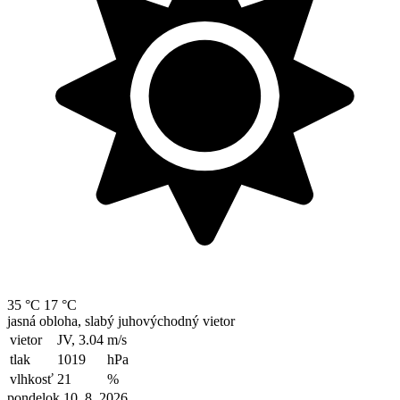
35 °C
17 °C
jasná obloha, slabý juhovýchodný vietor
vietor
JV, 3.04
m/s
tlak
1019
hPa
vlhkosť
21
%
pondelok 10. 8. 2026