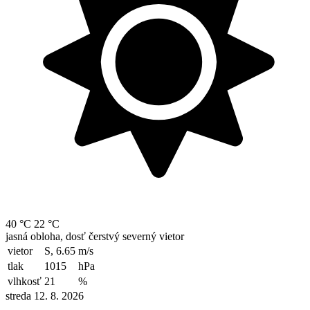
40 °C
22 °C
jasná obloha, dosť čerstvý severný vietor
vietor
S, 6.65
m/s
tlak
1015
hPa
vlhkosť
21
%
streda 12. 8. 2026