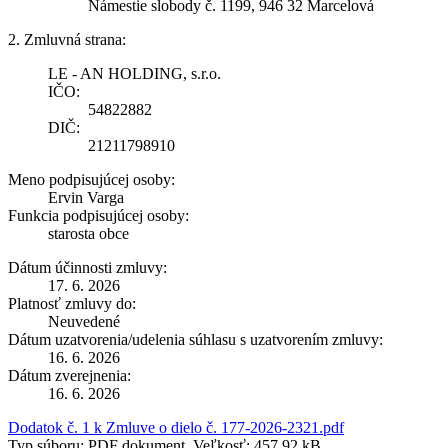
Námestie slobody č. 1199, 946 32 Marcelová
2. Zmluvná strana:
LE - AN HOLDING, s.r.o.
IČO:
54822882
DIČ:
21211798910
Meno podpisujúcej osoby:
Ervin Varga
Funkcia podpisujúcej osoby:
starosta obce
Dátum účinnosti zmluvy:
17. 6. 2026
Platnosť zmluvy do:
Neuvedené
Dátum uzatvorenia/udelenia súhlasu s uzatvorením zmluvy:
16. 6. 2026
Dátum zverejnenia:
16. 6. 2026
Dodatok č. 1 k Zmluve o dielo č. 177-2026-2321.pdf
Typ súboru: PDF dokument, Veľkosť: 457,92 kB