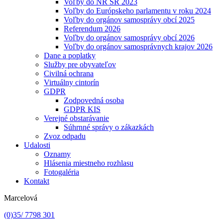
Voľby do NR SR 2023
Voľby do Európskeho parlamentu v roku 2024
Voľby do orgánov samosprávy obcí 2025
Referendum 2026
Voľby do orgánov samosprávy obcí 2026
Voľby do orgánov samosprávnych krajov 2026
Dane a poplatky
Služby pre obyvateľov
Civilná ochrana
Virtuálny cintorín
GDPR
Zodpovedná osoba
GDPR KIS
Verejné obstarávanie
Súhrnné správy o zákazkách
Zvoz odpadu
Udalosti
Oznamy
Hlásenia miestneho rozhlasu
Fotogaléria
Kontakt
Marcelová
(0)35/ 7798 301