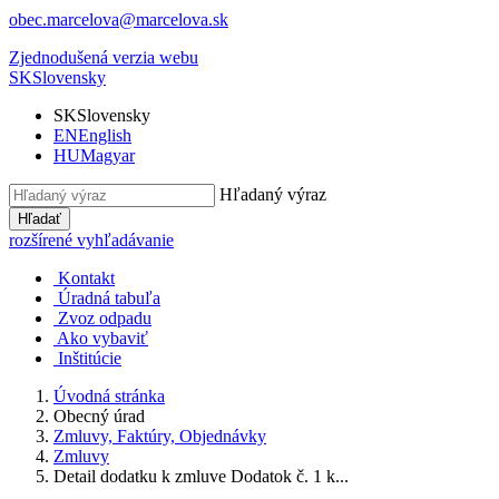
obec.marcelova@marcelova.sk
Zjednodušená verzia webu
SK
Slovensky
SK
Slovensky
EN
English
HU
Magyar
Hľadaný výraz
Hľadať
rozšírené vyhľadávanie
Kontakt
Úradná tabuľa
Zvoz odpadu
Ako vybaviť
Inštitúcie
Úvodná stránka
Obecný úrad
Zmluvy, Faktúry, Objednávky
Zmluvy
Detail dodatku k zmluve Dodatok č. 1 k...