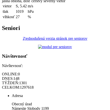
jasná obloha, dosť čerstvý severný vietor
vietor
S, 5.42
m/s
tlak
1019
hPa
vlhkosť
27
%
Seniori
Zjednodušená verzia stránok pre seniorov
Návštevnosť
Návštevnosť:
ONLINE:
0
DNES:
148
TÝŽDEŇ:
1301
CELKOM:
1297618
Adresa
Obecný úrad
Námestie Slobody 1199