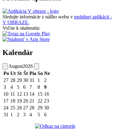
Sledujte informácie z nášho webu v
mobilnej aplikácii -
V OBRAZE.
Voľne k stiahnutiu:
Kalendár
August
2026
Po
Ut
St
Št
Pia
So
Ne
27
28
29
30
31
1
2
3
4
5
6
7
8
9
10
11
12
13
14
15
16
17
18
19
20
21
22
23
24
25
26
27
28
29
30
31
1
2
3
4
5
6