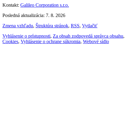
Kontakt:
Galileo Corporation s.r.o.
Posledná aktualizácia: 7. 8. 2026
Zmena vzhľadu
,
Štruktúra stránok
,
RSS
,
Vytlačiť
Vyhlásenie o prístupnosti
,
Za obsah zodpovedá správca obsahu
,
Cookies
,
Vyhlásenie o ochrane súkromia
,
Webové sídlo