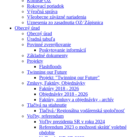
Komisie OZ
Rokovací poriadok
Výročná správa
Všeobecne záväzné nariadenia
Uznesenia zo zasadnutia OZ⁄ Zápisnica
Obecný úrad
Obecný úrad
Úradná tabuľa
Povinné zverejňovanie
Poskytovanie informácií
Základné dokumenty
Projekty
Flashfloods
Twinning our Future
Projekt: "Twinning our Future"
Zmluvy, Faktúry, Objednávky
Faktúry 2018 - 2026
Objednávky 2018 - 2026
Faktúry, zmluvy a objednávky - archív
Tlačivá na stiahnutie
Tlačivá ⁄ Regionálna vodárenská spoločnosť
Voľby, referendum
Voľby prezidenta SR v roku 2024
Referendum 2023 o možnosti skrátiť volebné
obdobie