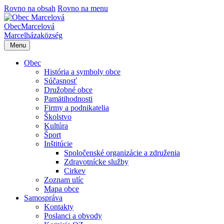
Rovno na obsah
Rovno na menu
Obec
Marcelová
Marcelháza
község
Menu
Obec
História a symboly obce
Súčasnosť
Družobné obce
Pamätihodnosti
Firmy a podnikatelia
Školstvo
Kultúra
Šport
Inštitúcie
Spoločenské organizácie a združenia
Zdravotnícke služby
Cirkev
Zoznam ulíc
Mapa obce
Samospráva
Kontakty
Poslanci a obvody