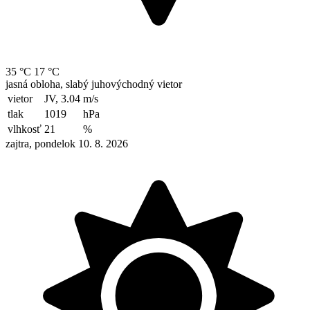
35 °C
17 °C
jasná obloha, slabý juhovýchodný vietor
vietor
JV, 3.04
m/s
tlak
1019
hPa
vlhkosť
21
%
zajtra, pondelok 10. 8. 2026