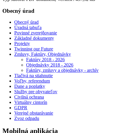
Obecný úrad
Obecný úrad
Úradná tabuľa
Povinné zverejňovanie
Základné dokumenty
Projekty
Twinning our Future
Zmluvy, Faktúry, Objednávky
Faktúry 2018 - 2026
Objednávky 2018 - 2026
Faktúry, zmluvy a objednávky - archív
Tlačivá na stiahnutie
Voľby, referendum
Dane a poplatky
Služby pre obyvateľov
Civilná ochrana
Virtuálny cintorín
GDPR
Verejné obstarávanie
Zvoz odpadu
Mobilná aplikácia