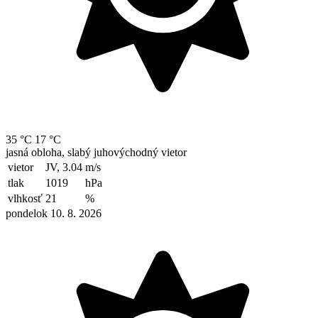
35 °C
17 °C
jasná obloha, slabý juhovýchodný vietor
vietor
JV, 3.04
m/s
tlak
1019
hPa
vlhkosť
21
%
pondelok 10. 8. 2026