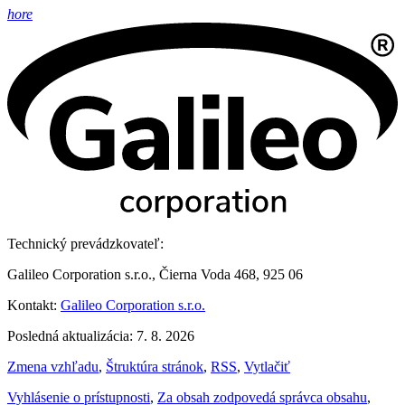
hore
Technický prevádzkovateľ:
Galileo Corporation s.r.o., Čierna Voda 468, 925 06
Kontakt:
Galileo Corporation s.r.o.
Posledná aktualizácia: 7. 8. 2026
Zmena vzhľadu
,
Štruktúra stránok
,
RSS
,
Vytlačiť
Vyhlásenie o prístupnosti
,
Za obsah zodpovedá správca obsahu
,