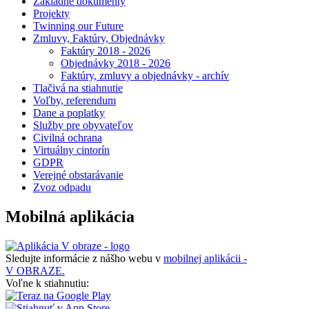
Základné dokumenty
Projekty
Twinning our Future
Zmluvy, Faktúry, Objednávky
Faktúry 2018 - 2026
Objednávky 2018 - 2026
Faktúry, zmluvy a objednávky - archív
Tlačivá na stiahnutie
Voľby, referendum
Dane a poplatky
Služby pre obyvateľov
Civilná ochrana
Virtuálny cintorín
GDPR
Verejné obstarávanie
Zvoz odpadu
Mobilná aplikácia
Sledujte informácie z nášho webu v
mobilnej aplikácii -
V OBRAZE.
Voľne k stiahnutiu: