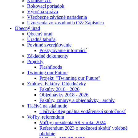
Komisie OZ
Rokovací poriadok
Výročná správa
Všeobecne záväzné nariadenia
Uznesenia zo zasadnutia OZ⁄ Zápisnica
Obecný úrad
Obecný úrad
Úradná tabuľa
Povinné zverejňovanie
Poskytovanie informácií
Základné dokumenty
Projekty
Flashfloods
Twinning our Future
Projekt: "Twinning our Future"
Zmluvy, Faktúry, Objednávky
Faktúry 2018 - 2026
Objednávky 2018 - 2026
Faktúry, zmluvy a objednávky - archív
Tlačivá na stiahnutie
Tlačivá ⁄ Regionálna vodárenská spoločnosť
Voľby, referendum
Voľby prezidenta SR v roku 2024
Referendum 2023 o možnosti skrátiť volebné
obdobie