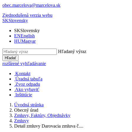
obec.marcelova@marcelova.sk
Zjednodušená verzia webu
SK
Slovensky
SK
Slovensky
EN
English
HU
Magyar
Hľadaný výraz
Hľadať
rozšírené vyhľadávanie
Kontakt
Úradná tabuľa
Zvoz odpadu
Ako vybaviť
Inštitúcie
Úvodná stránka
Obecný úrad
Zmluvy, Faktúry, Objednávky
Zmluvy
Detail zmluvy Darovacia zmluva č....