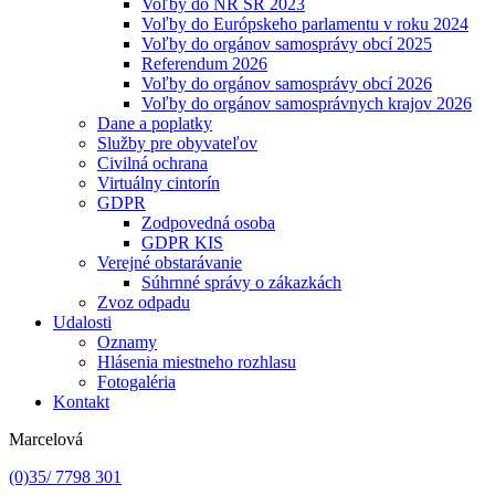
Voľby do NR SR 2023
Voľby do Európskeho parlamentu v roku 2024
Voľby do orgánov samosprávy obcí 2025
Referendum 2026
Voľby do orgánov samosprávy obcí 2026
Voľby do orgánov samosprávnych krajov 2026
Dane a poplatky
Služby pre obyvateľov
Civilná ochrana
Virtuálny cintorín
GDPR
Zodpovedná osoba
GDPR KIS
Verejné obstarávanie
Súhrnné správy o zákazkách
Zvoz odpadu
Udalosti
Oznamy
Hlásenia miestneho rozhlasu
Fotogaléria
Kontakt
Marcelová
(0)35/ 7798 301