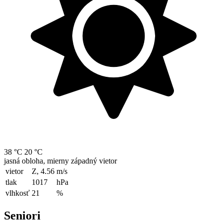
38 °C
20 °C
jasná obloha, mierny západný vietor
vietor
Z, 4.56
m/s
tlak
1017
hPa
vlhkosť
21
%
Seniori