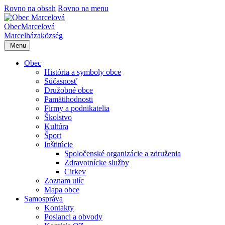
Rovno na obsah
Rovno na menu
Obec
Marcelová
Marcelháza
község
Menu
Obec
História a symboly obce
Súčasnosť
Družobné obce
Pamätihodnosti
Firmy a podnikatelia
Školstvo
Kultúra
Šport
Inštitúcie
Spoločenské organizácie a združenia
Zdravotnícke služby
Cirkev
Zoznam ulíc
Mapa obce
Samospráva
Kontakty
Poslanci a obvody