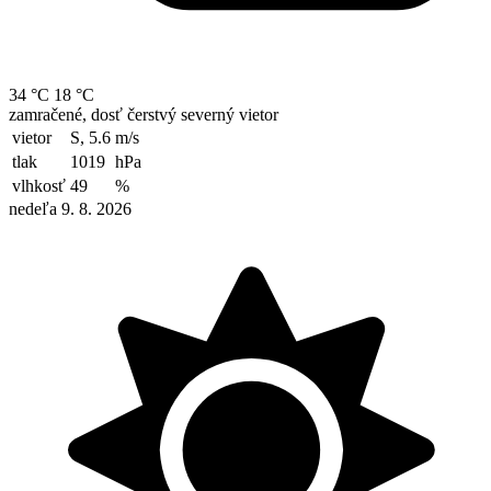
34 °C
18 °C
zamračené, dosť čerstvý severný vietor
vietor
S, 5.6
m/s
tlak
1019
hPa
vlhkosť
49
%
nedeľa 9. 8. 2026