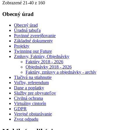
Zobrazené
21
-
40
z 160
Obecný úrad
Obecný úrad
Úradná tabuľa
Povinné zverejňovanie
Základné dokumenty
Projekty
Twinning our Future
Zmluvy, Faktúry, Objednávky
Faktúry 2018 - 2026
Objednávky 2018 - 2026
Faktúry, zmluvy a objednávky - archív
Tlačivá na stiahnutie
Voľby, referendum
Dane a poplatky
Služby pre obyvateľov
Civilná ochrana
Virtuálny cintorín
GDPR
Verejné obstarávanie
Zvoz odpadu