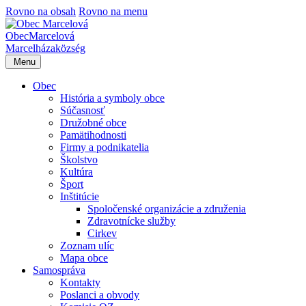
Rovno na obsah
Rovno na menu
Obec
Marcelová
Marcelháza
község
Menu
Obec
História a symboly obce
Súčasnosť
Družobné obce
Pamätihodnosti
Firmy a podnikatelia
Školstvo
Kultúra
Šport
Inštitúcie
Spoločenské organizácie a združenia
Zdravotnícke služby
Cirkev
Zoznam ulíc
Mapa obce
Samospráva
Kontakty
Poslanci a obvody