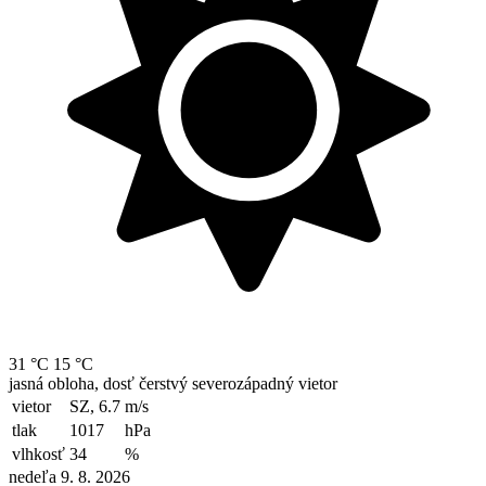
31 °C
15 °C
jasná obloha, dosť čerstvý severozápadný vietor
vietor
SZ, 6.7
m/s
tlak
1017
hPa
vlhkosť
34
%
nedeľa 9. 8. 2026