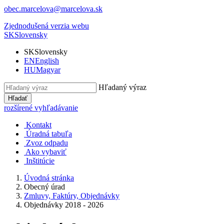
obec.marcelova@marcelova.sk
Zjednodušená verzia webu
SK
Slovensky
SK
Slovensky
EN
English
HU
Magyar
Hľadaný výraz
Hľadať
rozšírené vyhľadávanie
Kontakt
Úradná tabuľa
Zvoz odpadu
Ako vybaviť
Inštitúcie
Úvodná stránka
Obecný úrad
Zmluvy, Faktúry, Objednávky
Objednávky 2018 - 2026