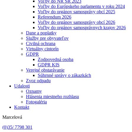
Voľby do NR SR 2023
Voľby do Európskeho parlamentu v roku 2024
Voľby do orgánov samosprávy obcí 2025
Referendum 2026
Voľby do orgánov samosprávy obcí 2026
Voľby do orgánov samosprávnych krajov 2026
Dane a poplatky
Služby pre obyvateľov
Civilná ochrana
Virtuálny cintorín
GDPR
Zodpovedná osoba
GDPR KIS
Verejné obstarávanie
Súhrnné správy o zákazkách
Zvoz odpadu
Udalosti
Oznamy
Hlásenia miestneho rozhlasu
Fotogaléria
Kontakt
Marcelová
(0)35/ 7798 301