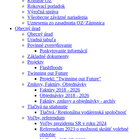
Komisie OZ
Rokovací poriadok
Výročná správa
Všeobecne záväzné nariadenia
Uznesenia zo zasadnutia OZ⁄ Zápisnica
Obecný úrad
Obecný úrad
Úradná tabuľa
Povinné zverejňovanie
Poskytovanie informácií
Základné dokumenty
Projekty
Flashfloods
Twinning our Future
Projekt: "Twinning our Future"
Zmluvy, Faktúry, Objednávky
Faktúry 2018 - 2026
Objednávky 2018 - 2026
Faktúry, zmluvy a objednávky - archív
Tlačivá na stiahnutie
Tlačivá ⁄ Regionálna vodárenská spoločnosť
Voľby, referendum
Voľby prezidenta SR v roku 2024
Referendum 2023 o možnosti skrátiť volebné
obdobie