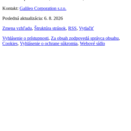
Kontakt:
Galileo Corporation s.r.o.
Posledná aktualizácia: 6. 8. 2026
Zmena vzhľadu
,
Štruktúra stránok
,
RSS
,
Vytlačiť
Vyhlásenie o prístupnosti
,
Za obsah zodpovedá správca obsahu
,
Cookies
,
Vyhlásenie o ochrane súkromia
,
Webové sídlo