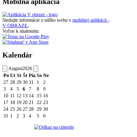
Mobilná aplikácia
Sledujte informácie z nášho webu v
mobilnej aplikácii -
V OBRAZE.
Voľne k stiahnutiu:
Kalendár
August
2026
Po
Ut
St
Št
Pia
So
Ne
27
28
29
30
31
1
2
3
4
5
6
7
8
9
10
11
12
13
14
15
16
17
18
19
20
21
22
23
24
25
26
27
28
29
30
31
1
2
3
4
5
6