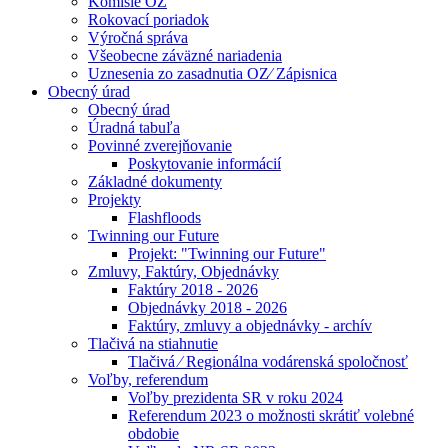
Komisie OZ
Rokovací poriadok
Výročná správa
Všeobecne záväzné nariadenia
Uznesenia zo zasadnutia OZ⁄ Zápisnica
Obecný úrad
Obecný úrad
Úradná tabuľa
Povinné zverejňovanie
Poskytovanie informácií
Základné dokumenty
Projekty
Flashfloods
Twinning our Future
Projekt: "Twinning our Future"
Zmluvy, Faktúry, Objednávky
Faktúry 2018 - 2026
Objednávky 2018 - 2026
Faktúry, zmluvy a objednávky - archív
Tlačivá na stiahnutie
Tlačivá ⁄ Regionálna vodárenská spoločnosť
Voľby, referendum
Voľby prezidenta SR v roku 2024
Referendum 2023 o možnosti skrátiť volebné
obdobie