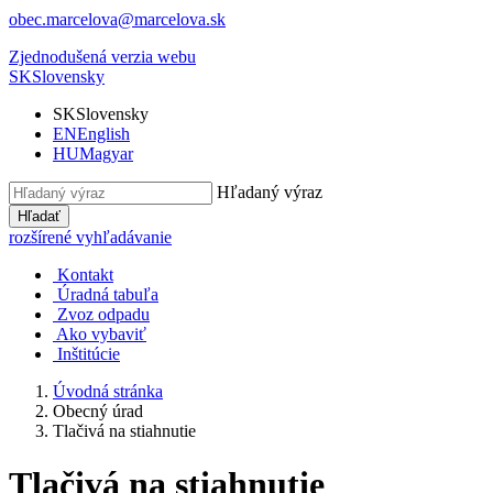
obec.marcelova@marcelova.sk
Zjednodušená verzia webu
SK
Slovensky
SK
Slovensky
EN
English
HU
Magyar
Hľadaný výraz
Hľadať
rozšírené vyhľadávanie
Kontakt
Úradná tabuľa
Zvoz odpadu
Ako vybaviť
Inštitúcie
Úvodná stránka
Obecný úrad
Tlačivá na stiahnutie
Tlačivá na stiahnutie