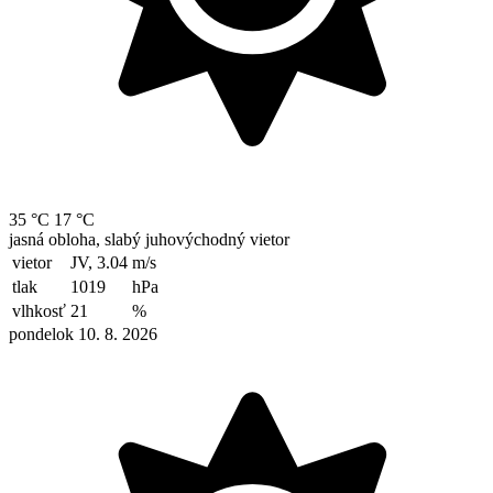
35 °C
17 °C
jasná obloha, slabý juhovýchodný vietor
vietor
JV, 3.04
m/s
tlak
1019
hPa
vlhkosť
21
%
pondelok 10. 8. 2026