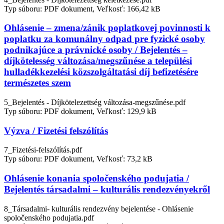
Typ súboru: PDF dokument, Veľkosť: 166,42 kB
Ohlásenie – zmena/zánik poplatkovej povinnosti k
poplatku za komunálny odpad pre fyzické osoby
podnikajúce a právnické osoby / Bejelentés –
díjkötelesség változása/megszűnése a települési
hulladékkezelési közszolgáltatási díj befizetésére
természetes szem
5_Bejelentés - Díjkötelezettség változása-megszűnése.pdf
Typ súboru: PDF dokument, Veľkosť: 129,9 kB
Výzva / Fizetési felszólítás
7_Fizetési-felszólítás.pdf
Typ súboru: PDF dokument, Veľkosť: 73,2 kB
Ohlásenie konania spoločenského podujatia /
Bejelentés társadalmi – kulturális rendezvényekről
8_Társadalmi- kulturális rendezvény bejelentése - Ohlásenie
spoločenského podujatia.pdf