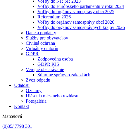
Voľby do NR SR 2023
Voľby do Európskeho parlamentu v roku 2024
Voľby do orgánov samosprávy obcí 2025
Referendum 2026
Voľby do orgánov samosprávy obcí 2026
Voľby do orgánov samosprávnych krajov 2026
Dane a poplatky
Služby pre obyvateľov
Civilná ochrana
Virtuálny cintorín
GDPR
Zodpovedná osoba
GDPR KIS
Verejné obstarávanie
Súhrnné správy o zákazkách
Zvoz odpadu
Udalosti
Oznamy
Hlásenia miestneho rozhlasu
Fotogaléria
Kontakt
Marcelová
(0)35/ 7798 301