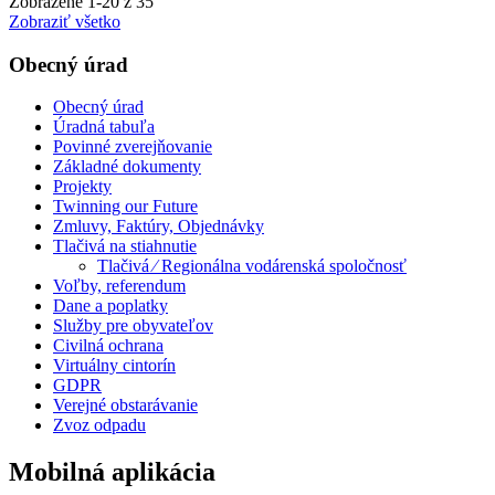
Zobrazené
1
-
20
z 35
Zobraziť všetko
Obecný úrad
Obecný úrad
Úradná tabuľa
Povinné zverejňovanie
Základné dokumenty
Projekty
Twinning our Future
Zmluvy, Faktúry, Objednávky
Tlačivá na stiahnutie
Tlačivá ⁄ Regionálna vodárenská spoločnosť
Voľby, referendum
Dane a poplatky
Služby pre obyvateľov
Civilná ochrana
Virtuálny cintorín
GDPR
Verejné obstarávanie
Zvoz odpadu
Mobilná aplikácia