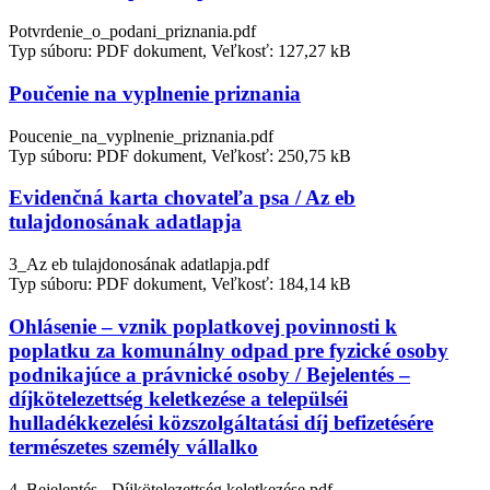
Potvrdenie_o_podani_priznania.pdf
Typ súboru: PDF dokument, Veľkosť: 127,27 kB
Poučenie na vyplnenie priznania
Poucenie_na_vyplnenie_priznania.pdf
Typ súboru: PDF dokument, Veľkosť: 250,75 kB
Evidenčná karta chovateľa psa / Az eb
tulajdonosának adatlapja
3_Az eb tulajdonosának adatlapja.pdf
Typ súboru: PDF dokument, Veľkosť: 184,14 kB
Ohlásenie – vznik poplatkovej povinnosti k
poplatku za komunálny odpad pre fyzické osoby
podnikajúce a právnické osoby / Bejelentés –
díjkötelezettség keletkezése a települséi
hulladékkezelési közszolgáltatási díj befizetésére
természetes személy vállalko
4_Bejelentés - Díjkötelezettség keletkezése.pdf