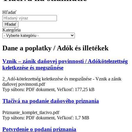
Hľadať
Hľadať
Kategória
Dane a poplatky / Adók és illetékek
Vznik – zánik daňovej povinnosti / Adókötelezettség
keletkezése és megszűnése
2_Adó-kötelezettség keletkezése és megszűnése - Vznik a zánik
daňovej povinnosti.pdf
Typ súboru: PDF dokument, Veľkosť: 177,25 kB
Tlačivá na podanie daňového priznania
Priznanie_komplet_tlacivo.pdf
Typ súboru: PDF dokument, Veľkosť: 1,7 MB
Potvrdenie o podaní priznania