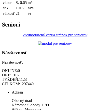
vietor
S, 6.65
m/s
tlak
1015
hPa
vlhkosť
21
%
Seniori
Zjednodušená verzia stránok pre seniorov
Návštevnosť
Návštevnosť:
ONLINE:
0
DNES:
107
TÝŽDEŇ:
1123
CELKOM:
1297440
Adresa
Obecný úrad
Námestie Slobody 1199
946 32 Marcelová