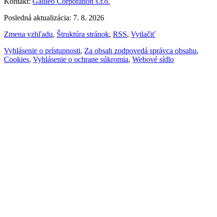
Kontakt:
Galileo Corporation s.r.o.
Posledná aktualizácia: 7. 8. 2026
Zmena vzhľadu
,
Štruktúra stránok
,
RSS
,
Vytlačiť
Vyhlásenie o prístupnosti
,
Za obsah zodpovedá správca obsahu
,
Cookies
,
Vyhlásenie o ochrane súkromia
,
Webové sídlo