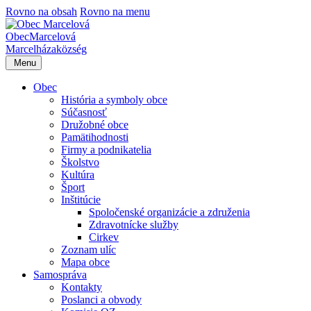
Rovno na obsah
Rovno na menu
Obec
Marcelová
Marcelháza
község
Menu
Obec
História a symboly obce
Súčasnosť
Družobné obce
Pamätihodnosti
Firmy a podnikatelia
Školstvo
Kultúra
Šport
Inštitúcie
Spoločenské organizácie a združenia
Zdravotnícke služby
Cirkev
Zoznam ulíc
Mapa obce
Samospráva
Kontakty
Poslanci a obvody