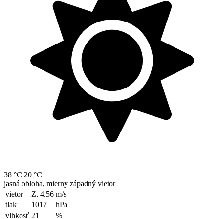
38 °C
20 °C
jasná obloha, mierny západný vietor
vietor
Z, 4.56
m/s
tlak
1017
hPa
vlhkosť
21
%