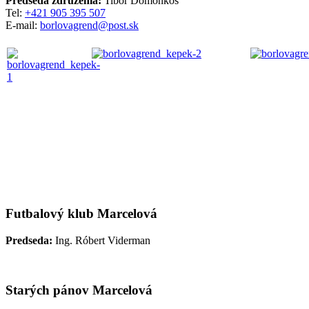
Predseda združenia:
Tibor Domonkos
Tel:
+421 905 395 507
E-mail:
borlovagrend@post.sk
Futbalový klub Marcelová
Predseda:
Ing. Róbert Viderman
Starých pánov Marcelová