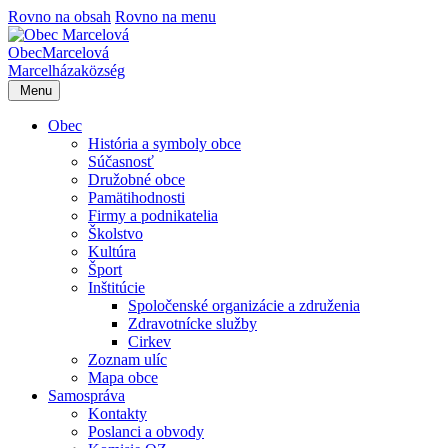
Rovno na obsah
Rovno na menu
Obec
Marcelová
Marcelháza
község
Menu
Obec
História a symboly obce
Súčasnosť
Družobné obce
Pamätihodnosti
Firmy a podnikatelia
Školstvo
Kultúra
Šport
Inštitúcie
Spoločenské organizácie a združenia
Zdravotnícke služby
Cirkev
Zoznam ulíc
Mapa obce
Samospráva
Kontakty
Poslanci a obvody