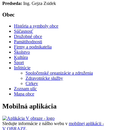
Predseda:
Ing. Gejza Zsidek
Obec
História a symboly obce
Súčasnosť
Družobné obce
Pamätihodnosti
Firmy a podnikatelia
Školstvo
Kultúra
Šport
Inštitúcie
Spoločenské organizácie a združenia
Zdravotnícke služby
Cirkev
Zoznam ulíc
Mapa obce
Mobilná aplikácia
Sledujte informácie z nášho webu v
mobilnej aplikácii -
V OBRAZE.