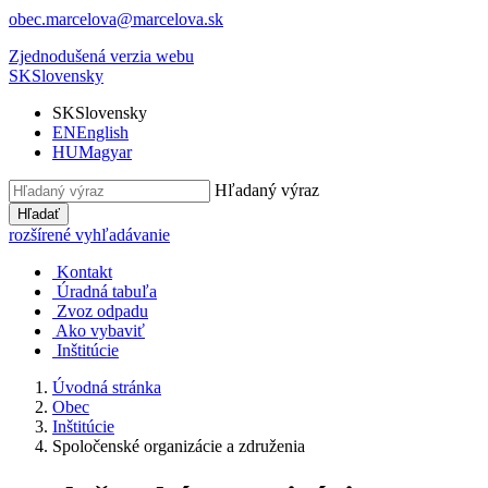
obec.marcelova@marcelova.sk
Zjednodušená verzia webu
SK
Slovensky
SK
Slovensky
EN
English
HU
Magyar
Hľadaný výraz
Hľadať
rozšírené vyhľadávanie
Kontakt
Úradná tabuľa
Zvoz odpadu
Ako vybaviť
Inštitúcie
Úvodná stránka
Obec
Inštitúcie
Spoločenské organizácie a združenia