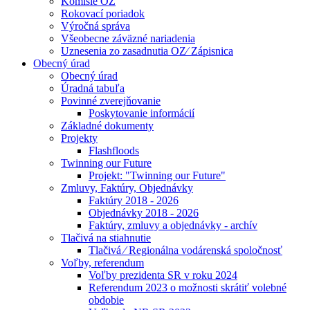
Komisie OZ
Rokovací poriadok
Výročná správa
Všeobecne záväzné nariadenia
Uznesenia zo zasadnutia OZ⁄ Zápisnica
Obecný úrad
Obecný úrad
Úradná tabuľa
Povinné zverejňovanie
Poskytovanie informácií
Základné dokumenty
Projekty
Flashfloods
Twinning our Future
Projekt: "Twinning our Future"
Zmluvy, Faktúry, Objednávky
Faktúry 2018 - 2026
Objednávky 2018 - 2026
Faktúry, zmluvy a objednávky - archív
Tlačivá na stiahnutie
Tlačivá ⁄ Regionálna vodárenská spoločnosť
Voľby, referendum
Voľby prezidenta SR v roku 2024
Referendum 2023 o možnosti skrátiť volebné
obdobie