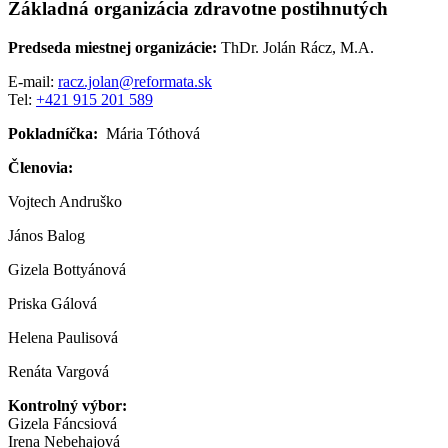
Základná organizácia zdravotne postihnutých
Predseda miestnej organizácie:
ThDr. Jolán Rácz, M.A.
E-mail:
racz.jolan@reformata.sk
Tel:
+421 915 201 589
Pokladníčka:
Mária Tóthová
Členovia:
Vojtech Andruško
János Balog
Gizela Bottyánová
Priska Gálová
Helena Paulisová
Renáta Vargová
Kontrolný výbor:
Gizela Fáncsiová
Irena Nebehajová