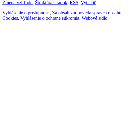
Zmena vzhľadu
,
Štruktúra stránok
,
RSS
,
Vytlačiť
Vyhlásenie o prístupnosti
,
Za obsah zodpovedá správca obsahu
,
Cookies
,
Vyhlásenie o ochrane súkromia
,
Webové sídlo