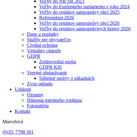
Voľby do NR SR 2023
Voľby do Európskeho parlamentu v roku 2024
Voľby do orgánov samosprávy obcí 2025
Referendum 2026
Voľby do orgánov samosprávy obcí 2026
Voľby do orgánov samosprávnych krajov 2026
Dane a poplatky
Služby pre obyvateľov
Civilná ochrana
Virtuálny cintorín
GDPR
Zodpovedná osoba
GDPR KIS
Verejné obstarávanie
Súhrnné správy o zákazkách
Zvoz odpadu
Udalosti
Oznamy
Hlásenia miestneho rozhlasu
Fotogaléria
Kontakt
Marcelová
(0)35/ 7798 301