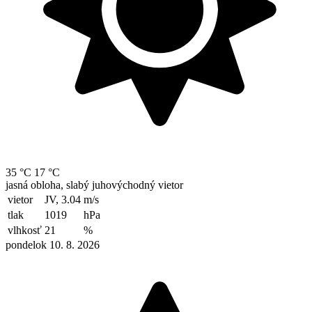
35 °C
17 °C
jasná obloha, slabý juhovýchodný vietor
vietor
JV, 3.04
m/s
tlak
1019
hPa
vlhkosť
21
%
pondelok 10. 8. 2026