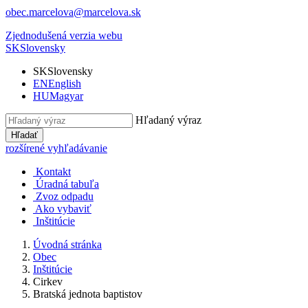
obec.marcelova@marcelova.sk
Zjednodušená verzia webu
SK
Slovensky
SK
Slovensky
EN
English
HU
Magyar
Hľadaný výraz
Hľadať
rozšírené vyhľadávanie
Kontakt
Úradná tabuľa
Zvoz odpadu
Ako vybaviť
Inštitúcie
Úvodná stránka
Obec
Inštitúcie
Cirkev
Bratská jednota baptistov