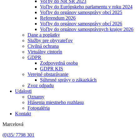
Voľby do NR SR 2023
Voľby do Európskeho parlamentu v roku 2024
Voľby do orgánov samosprávy obcí 2025
Referendum 2026
Voľby do orgánov samosprávy obcí 2026
Voľby do orgánov samosprávnych krajov 2026
Dane a poplatky
Služby pre obyvateľov
Civilná ochrana
Virtuálny cintorín
GDPR
Zodpovedná osoba
GDPR KIS
Verejné obstarávanie
Súhrnné správy o zákazkách
Zvoz odpadu
Udalosti
Oznamy
Hlásenia miestneho rozhlasu
Fotogaléria
Kontakt
Marcelová
(0)35/ 7798 301