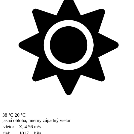
38 °C
20 °C
jasná obloha, mierny západný vietor
vietor
Z, 4.56
m/s
tlak
1017
hPa