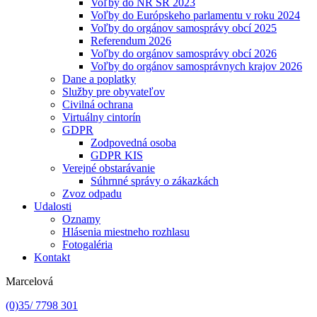
Voľby do NR SR 2023
Voľby do Európskeho parlamentu v roku 2024
Voľby do orgánov samosprávy obcí 2025
Referendum 2026
Voľby do orgánov samosprávy obcí 2026
Voľby do orgánov samosprávnych krajov 2026
Dane a poplatky
Služby pre obyvateľov
Civilná ochrana
Virtuálny cintorín
GDPR
Zodpovedná osoba
GDPR KIS
Verejné obstarávanie
Súhrnné správy o zákazkách
Zvoz odpadu
Udalosti
Oznamy
Hlásenia miestneho rozhlasu
Fotogaléria
Kontakt
Marcelová
(0)35/ 7798 301