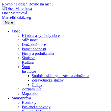
Rovno na obsah
Rovno na menu
Obec
Marcelová
Marcelháza
község
Menu
Obec
História a symboly obce
Súčasnosť
Družobné obce
Pamätihodnosti
Firmy a podnikatelia
Školstvo
Kultúra
Šport
Inštitúcie
Spoločenské organizácie a združenia
Zdravotnícke služby
Cirkev
Zoznam ulíc
Mapa obce
Samospráva
Kontakty
Poslanci a obvody