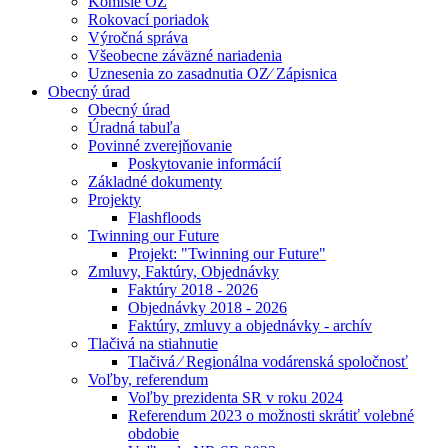
Komisie OZ
Rokovací poriadok
Výročná správa
Všeobecne záväzné nariadenia
Uznesenia zo zasadnutia OZ⁄ Zápisnica
Obecný úrad
Obecný úrad
Úradná tabuľa
Povinné zverejňovanie
Poskytovanie informácií
Základné dokumenty
Projekty
Flashfloods
Twinning our Future
Projekt: "Twinning our Future"
Zmluvy, Faktúry, Objednávky
Faktúry 2018 - 2026
Objednávky 2018 - 2026
Faktúry, zmluvy a objednávky - archív
Tlačivá na stiahnutie
Tlačivá ⁄ Regionálna vodárenská spoločnosť
Voľby, referendum
Voľby prezidenta SR v roku 2024
Referendum 2023 o možnosti skrátiť volebné
obdobie