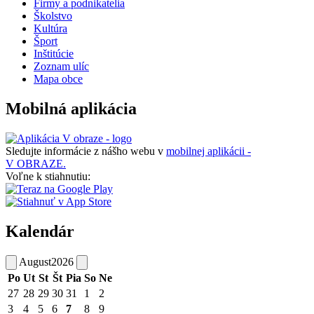
Firmy a podnikatelia
Školstvo
Kultúra
Šport
Inštitúcie
Zoznam ulíc
Mapa obce
Mobilná aplikácia
Sledujte informácie z nášho webu v
mobilnej aplikácii -
V OBRAZE.
Voľne k stiahnutiu:
Kalendár
August
2026
Po
Ut
St
Št
Pia
So
Ne
27
28
29
30
31
1
2
3
4
5
6
7
8
9