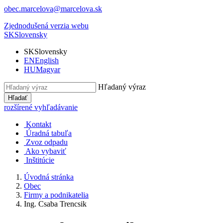
obec.marcelova@marcelova.sk
Zjednodušená verzia webu
SK
Slovensky
SK
Slovensky
EN
English
HU
Magyar
Hľadaný výraz
Hľadať
rozšírené vyhľadávanie
Kontakt
Úradná tabuľa
Zvoz odpadu
Ako vybaviť
Inštitúcie
Úvodná stránka
Obec
Firmy a podnikatelia
Ing. Csaba Trencsik