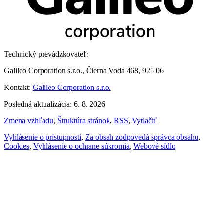
Technický prevádzkovateľ:
Galileo Corporation s.r.o., Čierna Voda 468, 925 06
Kontakt:
Galileo Corporation s.r.o.
Posledná aktualizácia: 6. 8. 2026
Zmena vzhľadu
,
Štruktúra stránok
,
RSS
,
Vytlačiť
Vyhlásenie o prístupnosti
,
Za obsah zodpovedá správca obsahu
,
Cookies
,
Vyhlásenie o ochrane súkromia
,
Webové sídlo