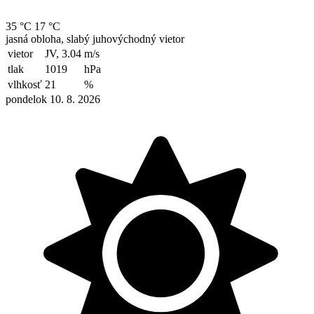
35 °C
17 °C
jasná obloha, slabý juhovýchodný vietor
vietor
JV, 3.04
m/s
tlak
1019
hPa
vlhkosť
21
%
pondelok 10. 8. 2026